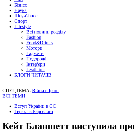
Бізнес
Наука
Шоу-бізнес
Спорт
Lifestyle
Всі новини розділу
Fashion
Food&Drinks
Мотори
Гаджети
Подорожі
Інтер'єри
Гемблінг
БЛОГИ ЧИТАЧІВ
СПЕЦТЕМА:
Війна в Ірані
ВСІ ТЕМИ
Вступ України в ЄС
Теракт в Барселоні
Кейт Бланшетт виступила про