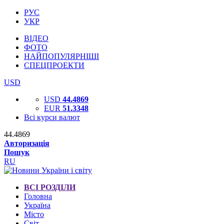
РУС
УКР
ВІДЕО
ФОТО
НАЙПОПУЛЯРНІШІ
СПЕЦПРОЕКТИ
USD
USD
44.4869
EUR
51.3348
Всі курси валют
44.4869
Авторизація
Пошук
RU
ВСІ РОЗДІЛИ
Головна
Україна
Місто
Світ