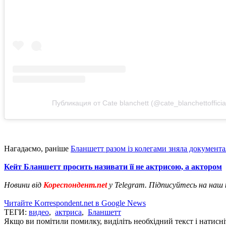
Публикация от Cate blanchett (@cate_blanchettofficia
Нагадаємо, раніше
Бланшетт разом із колегами зняла документ
Кейт Бланшетт просить називати її не актрисою, а актором
Новини від
Кореспондент.net
у Telegram. Підписуйтесь на наш
Читайте Korrespondent.net в Google News
ТЕГИ:
видео
,
актриса
,
Бланшетт
Якщо ви помітили помилку, виділіть необхідний текст і натисніт