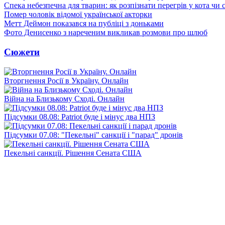
Спека небезпечна для тварин: як розпізнати перегрів у кота чи 
Помер чоловік відомої української акторки
Метт Деймон показався на публіці з доньками
Фото Денисенко з нареченим викликав розмови про шлюб
Сюжети
Вторгнення Росії в Україну. Онлайн
Війна на Близькому Сході. Онлайн
Підсумки 08.08: Patriot буде і мінус два НПЗ
Підсумки 07.08: "Пекельні" санкції і "парад" дронів
Пекельні санкції. Рішення Сената США