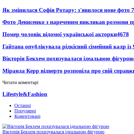
Як змінилася Софія Ротару: з'явилося нове фото 7
Фото Денисенко з нареченим викликав розмови 
Помер чоловік відомої української акторки
4678
Гайтана опублікувала рідкісний сімейний кадр із
Вікторія Бекхем похизувалася ідеальною фігурою
Міранда Керр відверто розповіла про свій справж
Читати коментарі
Lifestyle&Fashion
Останні
Популярні
Коментовані
Вікторія Бекхем похизувалася ідеальною фігурою