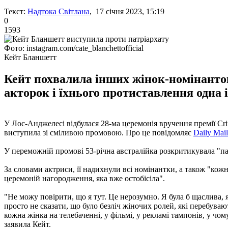
Текст:
Надтока Світлана
, 17 січня 2023, 15:19
0
1593
Фото: instagram.com/cate_blanchettofficial
Кейт Бланшетт
Кейт похвалила інших жінок-номінанток
акторок і їхнього протиставлення одна 
У Лос-Анджелесі відбулася 28-ма церемонія вручення премії Cri
виступила зі сміливою промовою. Про це повідомляє
Daily Mail
У переможній промові 53-річна австралійка розкритикувала "патр
За словами актриси, її надихнули всі номінантки, а також "кожн
церемоній нагородження, яка вже остобісіла".
"Не можу повірити, що я тут. Це нерозумно. Я була б щаслива, 
просто не сказати, що було безліч жіночих ролей, які перебуваю
кожна жінка на телебаченні, у фільмі, у рекламі тампонів, у ч
заявила Кейт.