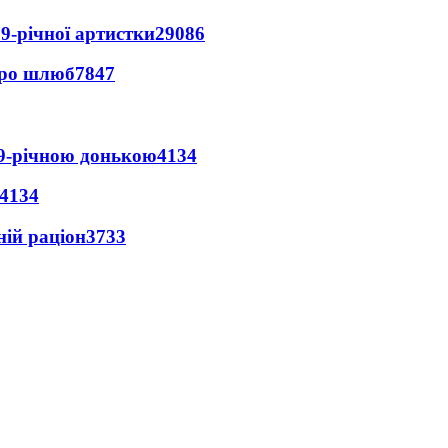
9-річної артистки
29086
про шлюб
7847
 9-річною донькою
4134
4134
ній раціон
3733