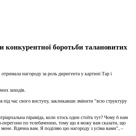
ти конкурентної боротьби талановитих
 отримала нагороду за роль диригента у картині Тар і
них заходів.
ася під час свого виступу, закликавши змінити "всю структуру
ріархальна піраміда, коли хтось один стоїть тут? Чому б нам
они-перегони по телебаченню, тому що я можу вам сказати, що
є мене. Вдячна вам. Я поділяю цю нагороду з усіма вами", –