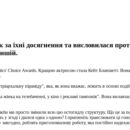
 за їхні досягнення та висловилася про
іншій.
tics' Choice Awards. Кращою актрисою стала Кейт Бланшетт. Вона
.
іархальну піраміду", яка, як вона вважає, лежить в основі подіб
а жінка на телебаченні, у кіно і рекламі тампонів". Вона вилаял
якби ми просто змінили всю цю остогидлу структуру. Що це за пат
ть у згоді і діалозі одна з одною? І припиніть транслювати ці г
ому завгодно, роблять приголомшливу роботу, яка постійно надиха