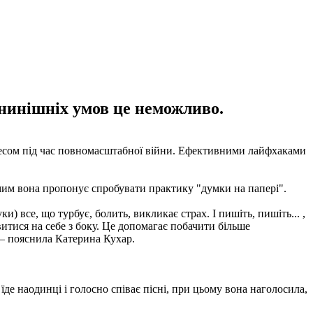
а нинішніх умов це неможливо.
тресом під час повномасштабної війни. Ефективними лайфхаками
амим вона пропонує спробувати практику "думки на папері".
и) все, що турбує, болить, викликає страх. І пишіть, пишіть... ,
итися на себе з боку. Це допомагає побачити більше
 – пояснила Катерина Кухар.
їде наодинці і голосно співає пісні, при цьому вона наголосила,