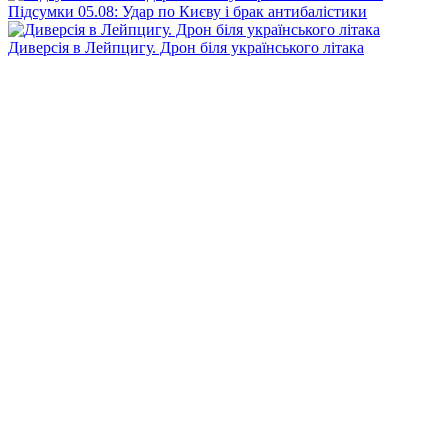
Підсумки 05.08: Удар по Києву і брак антибалістики
Диверсія в Лейпцигу. Дрон біля українського літака