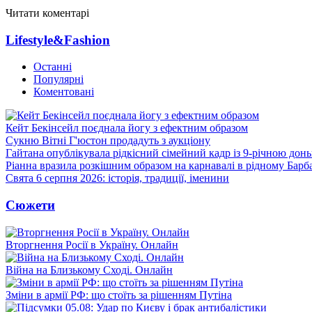
Читати коментарі
Lifestyle&Fashion
Останні
Популярні
Коментовані
Кейт Бекінсейл поєднала йогу з ефектним образом
Сукню Вітні Г'юстон продадуть з аукціону
Гайтана опублікувала рідкісний сімейний кадр із 9-річною дон
Ріанна вразила розкішним образом на карнавалі в рідному Барб
Свята 6 серпня 2026: історія, традиції, іменини
Сюжети
Вторгнення Росії в Україну. Онлайн
Війна на Близькому Сході. Онлайн
Зміни в армії РФ: що стоїть за рішенням Путіна