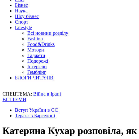
Бізнес
Наука
Шоу-бізнес
Спорт
Lifestyle
Всі новини розділу
Fashion
Food&Drinks
Мотори
Гаджети
Подорожі
Інтер'єри
Гемблінг
БЛОГИ ЧИТАЧІВ
СПЕЦТЕМА:
Війна в Ірані
ВСІ ТЕМИ
Вступ України в ЄС
Теракт в Барселоні
Катерина Кухар розповіла, як 