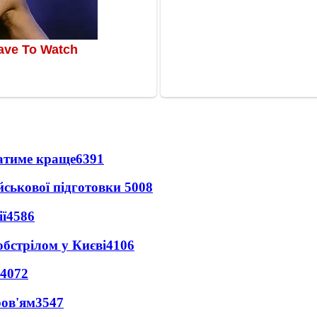
ватиме краще
6391
йськової підготовки
5008
ї
4586
обстрілом у Києві
4106
4072
ров'ям
3547