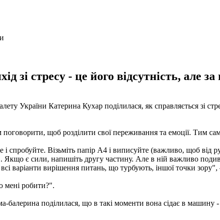
д зі стресу - це його відсутність, але з
алету України Катерина Кухар поділилася, як справляється зі с
м поговорити, щоб розділити свої переживання та емоції. Тим с
 і спробуйте. Візьміть папір А4 і виписуйте (важливо, щоб від рук
. Якщо є сили, напишіть другу частину. Але в ній важливо подив
сі варіанти вирішення питань, що турбують, іншої точки зору",
Що мені робити?".
а-балерина поділилася, що в такі моменти вона сідає в машину - 