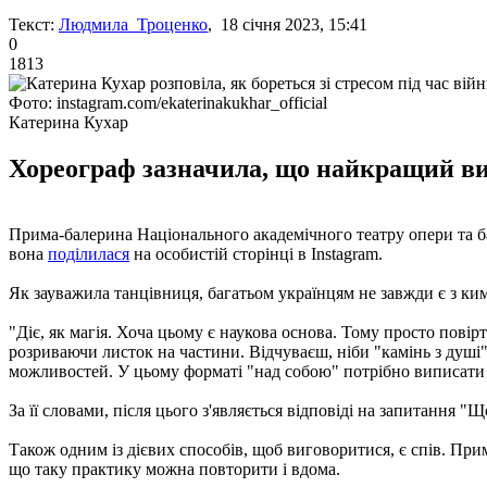
Текст:
Людмила Троценко
, 18 січня 2023, 15:41
0
1813
Фото: instagram.com/ekaterinakukhar_official
Катерина Кухар
Хореограф зазначила, що найкращий вихі
Прима-балерина Національного академічного театру опери та б
вона
поділилася
на особистій сторінці в Instagram.
Як зауважила танцівниця, багатьом українцям не завжди є з ки
"Діє, як магія. Хоча цьому є наукова основа. Тому просто повірте
розриваючи листок на частини. Відчуваєш, ніби "камінь з душі"
можливостей. У цьому форматі "над собою" потрібно виписати в
За її словами, після цього з'являється відповіді на запитання "
Також одним із дієвих способів, щоб виговоритися, є спів. Прим
що таку практику можна повторити і вдома.