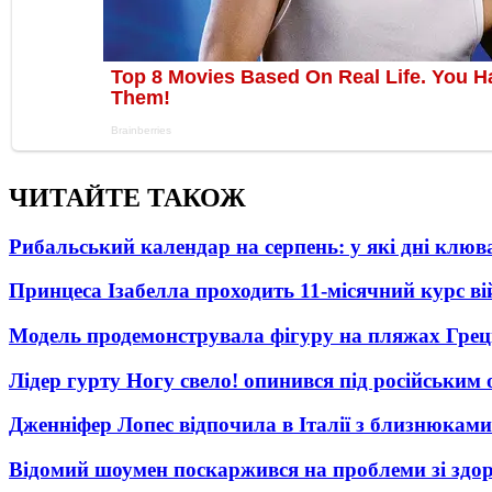
ЧИТАЙТЕ ТАКОЖ
Рибальський календар на серпень: у які дні клю
Принцеса Ізабелла проходить 11-місячний курс ві
Модель продемонструвала фігуру на пляжах Греці
Лідер гурту Ногу свело! опинився під російським 
Дженніфер Лопес відпочила в Італії з близнюками
Відомий шоумен поскаржився на проблеми зі здо