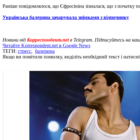
Раніше повідомлялося, що Єфросініна зізналася, що з початку
Українська балерина зачарувала знімками з відпочинку
Новини від
Корреспондент.net
в Telegram. Підписуйтесь на на
Читайте Korrespondent.net в Google News
ТЕГИ:
стресс
,
балерина
Якщо ви помітили помилку, виділіть необхідний текст і натисніт