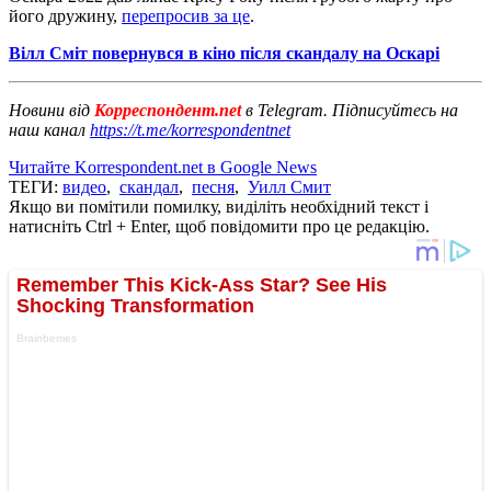
його дружину,
перепросив за це
.
Вілл Сміт повернувся в кіно після скандалу на Оскарі
Новини від
Корреспондент.net
в Telegram. Підписуйтесь на
наш канал
https://t.me/korrespondentnet
Читайте Korrespondent.net в Google News
ТЕГИ:
видео
,
скандал
,
песня
,
Уилл Смит
Якщо ви помітили помилку, виділіть необхідний текст і
натисніть Ctrl + Enter, щоб повідомити про це редакцію.