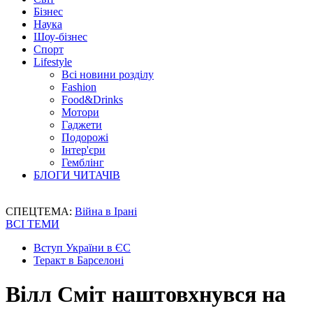
Бізнес
Наука
Шоу-бізнес
Спорт
Lifestyle
Всі новини розділу
Fashion
Food&Drinks
Мотори
Гаджети
Подорожі
Інтер'єри
Гемблінг
БЛОГИ ЧИТАЧІВ
СПЕЦТЕМА:
Війна в Ірані
ВСІ ТЕМИ
Вступ України в ЄС
Теракт в Барселоні
Вілл Сміт наштовхнувся на