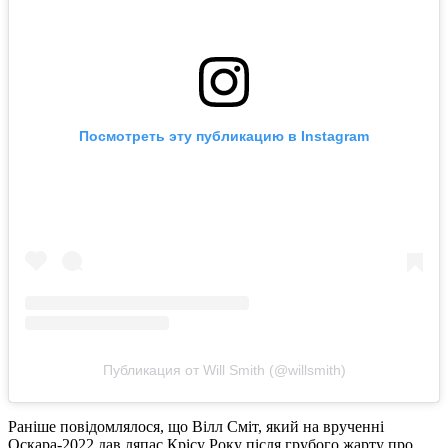
Посмотреть эту публикацию в Instagram
Публикация от Will Smith (@willsmith)
Раніше повідомлялося, що Вілл Сміт, який на врученні
Оскара-2022 дав ляпас Крісу Року після грубого жарту про