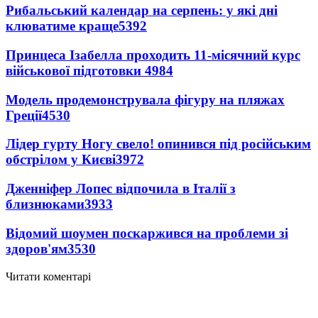
Рибальський календар на серпень: у які дні
клюватиме краще
5392
Принцеса Ізабелла проходить 11-місячний курс
військової підготовки
4984
Модель продемонструвала фігуру на пляжах
Греції
4530
Лідер гурту Ногу свело! опинився під російським
обстрілом у Києві
3972
Дженніфер Лопес відпочила в Італії з
близнюками
3933
Відомий шоумен поскаржився на проблеми зі
здоров'ям
3530
Читати коментарі