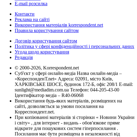
E-mail розсилка
Контакти
Реклама на сайті
Використання матеріалів korrespondent.net
Правила користування сайтом
Договір користування сайтом
Політика у сфері конфіденційності і персональних даних
Угода щодо користування
Редакція
© 2000-2026, Korrespondent.net
Суб'єкт у сфері онлайн-медіа Назва онлайн-медіа –
«КореспонденТ.net» Адреса: 02091, місто Київ,
ХАРКІВСЬКЕ ШОСЕ, будинок 172-Б, офіс 208/1 E-mail:
sunlight@mediadim.com.ua
Телефон: 044-205-43-00
Ідентифікатор медіа – R40-06068
Використання будь-яких матеріалів, розміщених на
сайті, дозволяється за умови посилання на
Корреспондент.net.
При копіюванні матеріалів зі сторінки « Новини України
і світу» , для інтернет - видань - обов'язкове пряме
відкрите для пошукових систем гіперпосилання .
Посилання має бути розміщена в незалежності від