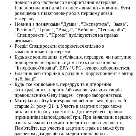
повного або часткового використання матеріалів.
Гіперпосилання ( для інтернет - видань) - повинна бути
розміщена в підзаголовку або в першому абзаці
матеріалу.
Новини з позначками "Думка", "Експертиза", "Заява",
"Регіони", "Гроші", "Влада", "Вибори", "Тест-драйв",
"Спецпроекти", "Промо" публікуються на правах
реклами.
Розділ Спецпроекти створюється спільно з
комерційними партнерами.
Будь яке копіювання, публікація, передрук, чи наступне
поширення інформації, що містить посилання на
"Інтерфакс-Україна", EPA / UPG, суворо забороняється.
Власник веб-сторінки в розділі Я-Корреспондент є автор
публікації.
Будь-яке копіювання, передрук та відтворення
фотографічних творів та/або аудіовізуальних творів
правовласника Getty Images - суворо забороняється.
Матеріали сайту korrespondent.net призначені для осіб
старше 21 року (21+). Участь в азартних іграх може
викликати ігрову залежність. Дотримуйтесь правил
(принципів) відповідальної гри. При виявленні перших
ознак залежності негайно зверніться до спеціаліста.
Пам'ятайте, що участь в азартних іграх не може бути
джерелом доходів або альтернативою роботі.