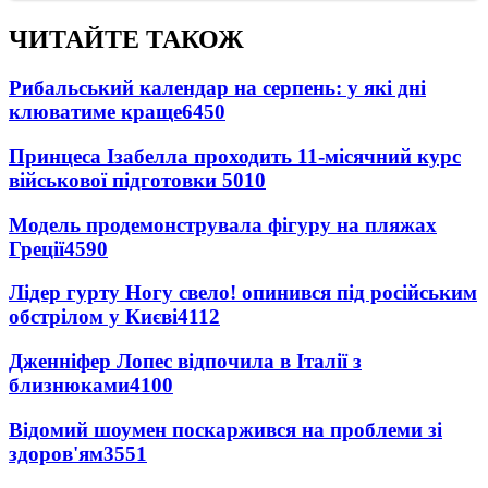
ЧИТАЙТЕ ТАКОЖ
Рибальський календар на серпень: у які дні
клюватиме краще
6450
Принцеса Ізабелла проходить 11-місячний курс
військової підготовки
5010
Модель продемонструвала фігуру на пляжах
Греції
4590
Лідер гурту Ногу свело! опинився під російським
обстрілом у Києві
4112
Дженніфер Лопес відпочила в Італії з
близнюками
4100
Відомий шоумен поскаржився на проблеми зі
здоров'ям
3551