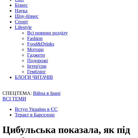
Бізнес
Наука
Шоу-бізнес
Спорт
Lifestyle
Всі новини розділу
Fashion
Food&Drinks
Мотори
Гаджети
Подорожі
Інтер'єри
Гемблінг
БЛОГИ ЧИТАЧІВ
СПЕЦТЕМА:
Війна в Ірані
ВСІ ТЕМИ
Вступ України в ЄС
Теракт в Барселоні
Цибульська показала, як під