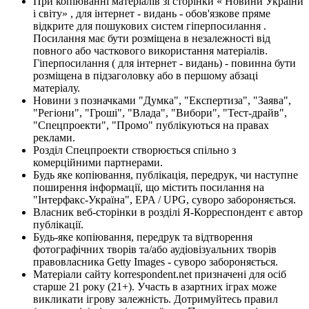
При копіюванні матеріалів зі сторінки « Новини України
і світу» , для інтернет - видань - обов'язкове пряме
відкрите для пошукових систем гіперпосилання .
Посилання має бути розміщена в незалежності від
повного або часткового використання матеріалів.
Гіперпосилання ( для інтернет - видань) - повинна бути
розміщена в підзаголовку або в першому абзаці
матеріалу.
Новини з позначками "Думка", "Експертиза", "Заява",
"Регіони", "Гроші", "Влада", "Вибори", "Тест-драйв",
"Спецпроекти", "Промо" публікуються на правах
реклами.
Розділ Спецпроекти створюється спільно з
комерційними партнерами.
Будь яке копіювання, публікація, передрук, чи наступне
поширення інформації, що містить посилання на
"Інтерфакс-Україна", EPA / UPG, суворо забороняється.
Власник веб-сторінки в розділі Я-Корреспондент є автор
публікації.
Будь-яке копіювання, передрук та відтворення
фотографічних творів та/або аудіовізуальних творів
правовласника Getty Images - суворо забороняється.
Матеріали сайту korrespondent.net призначені для осіб
старше 21 року (21+). Участь в азартних іграх може
викликати ігрову залежність. Дотримуйтесь правил