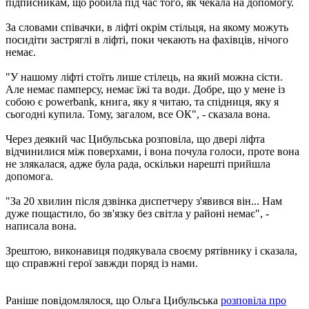
підписникам, що робила під час того, як чекала на допомогу.
За словами співачки, в ліфті окрім стільця, на якому можуть
посидіти застряглі в ліфті, поки чекають на фахівців, нічого
немає.
"У нашому ліфті стоїть лише стілець, на який можна сісти.
Але немає памперсу, немає їжі та води. Добре, що у мене із
собою є powerbank, книга, яку я читаю, та спідниця, яку я
сьогодні купила. Тому, загалом, все ОК", - сказала вона.
Через деякий час Цибульська розповіла, що двері ліфта
відчинилися між поверхами, і вона почула голоси, проте вона
не злякалася, адже була рада, оскільки нарешті прийшла
допомога.
"За 20 хвилин після дзвінка диспетчеру з'явився він... Нам
дуже пощастило, бо зв'язку без світла у районі немає", -
написала вона.
Зрештою, виконавиця подякувала своєму рятівнику і сказала,
що справжні герої завжди поряд із нами.
Раніше повідомлялося, що Ольга Цибульська
розповіла про