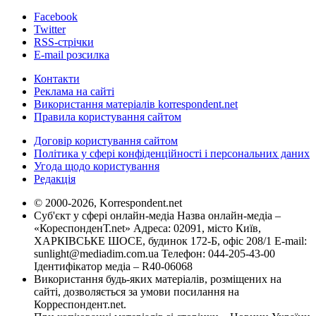
Facebook
Twitter
RSS-стрічки
E-mail розсилка
Контакти
Реклама на сайті
Використання матеріалів korrespondent.net
Правила користування сайтом
Договір користування сайтом
Політика у сфері конфіденційності і персональних даних
Угода щодо користування
Редакція
© 2000-2026, Korrespondent.net
Суб'єкт у сфері онлайн-медіа Назва онлайн-медіа –
«КореспонденТ.net» Адреса: 02091, місто Київ,
ХАРКІВСЬКЕ ШОСЕ, будинок 172-Б, офіс 208/1 E-mail:
sunlight@mediadim.com.ua
Телефон: 044-205-43-00
Ідентифікатор медіа – R40-06068
Використання будь-яких матеріалів, розміщених на
сайті, дозволяється за умови посилання на
Корреспондент.net.