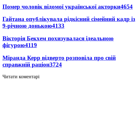
Помер чоловік відомої української акторки
4654
Гайтана опублікувала рідкісний сімейний кадр із
9-річною донькою
4133
Вікторія Бекхем похизувалася ідеальною
фігурою
4119
Міранда Керр відверто розповіла про свій
справжній раціон
3724
Читати коментарі