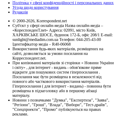
Політика у сфері конфіденційності і персональних даних
Угода щодо користування
Редакція
© 2000-2026, Korrespondent.net
Суб'єкт у сфері онлайн-медіа Назва онлайн-медіа –
«КореспонденТ.net» Адреса: 02091, місто Київ,
ХАРКІВСЬКЕ ШОСЕ, будинок 172-Б, офіс 208/1 E-mail:
sunlight@mediadim.com.ua
Телефон: 044-205-43-00
Ідентифікатор медіа – R40-06068
Використання будь-яких матеріалів, розміщених на
сайті, дозволяється за умови посилання на
Корреспондент.net.
При копіюванні матеріалів зі сторінки « Новини України
і світу» , для інтернет - видань - обов'язкове пряме
відкрите для пошукових систем гіперпосилання .
Посилання має бути розміщена в незалежності від
повного або часткового використання матеріалів.
Гіперпосилання ( для інтернет - видань) - повинна бути
розміщена в підзаголовку або в першому абзаці
матеріалу.
Новини з позначками "Думка", "Експертиза", "Заява",
"Регіони", "Гроші", "Влада", "Вибори", "Тест-драйв",
"Спецпроекти", "Промо" публікуються на правах
реклами.