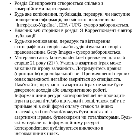
Розділ Спецпроекти створюється спільно з
комерційними партнерами.
Будь яке копіювання, публікація, передрук, чи наступне
поширення інформації, що містить посилання на
"Інтерфакс-Україна", EPA / UPG, суворо забороняється.
Власник веб-сторінки в розділі Я-Корреспондент є автор
публікації.
Будь-яке копіювання, передрук та відтворення
фотографічних творів та/або аудіовізуальних творів
правовласника Getty Images - суворо забороняється.
Матеріали сайту korrespondent.net призначені для осіб
старше 21 року (21+). Участь в азартних іграх може
викликати ігрову залежність. Дотримуйтесь правил
(принципів) відповідальної гри. При виявленні перших
ознак залежності негайно зверніться до спеціаліста.
Пам'ятайте, що участь в азартних іграх не може бути
джерелом доходів або альтернативою роботі.
Інформаційний ресурс korrespondent.net не проводить
ігри на реальні та/або віртуальні гроші, також сайт не
приймає ні в якій формі оплату ставок та інших
платежів, які пов’язані/можуть бути пов’язані з
азартними іграми, букмекерами чи тоталізаторами. Будь-
які матеріали на інформаційному ресурсі
korrespondent.net публікуються виключно в
інформаційних цілях.