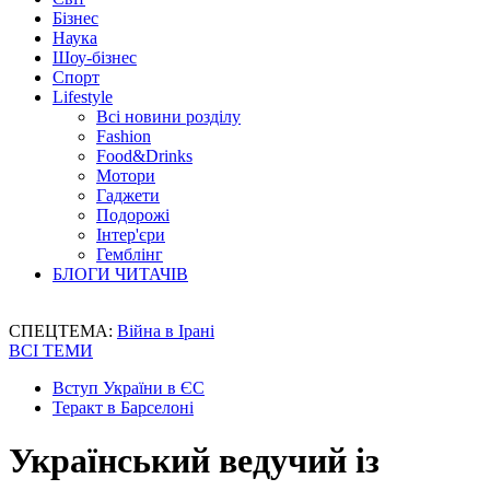
Бізнес
Наука
Шоу-бізнес
Спорт
Lifestyle
Всі новини розділу
Fashion
Food&Drinks
Мотори
Гаджети
Подорожі
Інтер'єри
Гемблінг
БЛОГИ ЧИТАЧІВ
СПЕЦТЕМА:
Війна в Ірані
ВСІ ТЕМИ
Вступ України в ЄС
Теракт в Барселоні
Український ведучий із