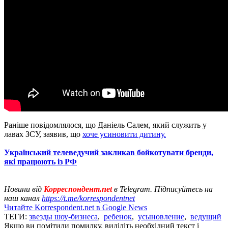
Раніше повідомлялося, що Даніель Салем, який служить у
лавах ЗСУ, заявив, що
хоче усиновити дитину.
Український телеведучий закликав бойкотувати бренди,
які працюють із РФ
Новини від
Корреспондент.net
в Telegram. Підписуйтесь на
наш канал
https://t.me/korrespondentnet
Читайте Korrespondent.net в Google News
ТЕГИ:
звезды шоу-бизнеса
,
ребенок
,
усыновление
,
ведущий
Якщо ви помітили помилку, виділіть необхідний текст і