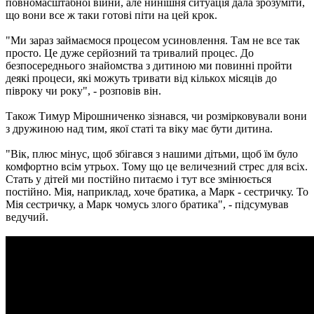
повномасштабної війни, але нинішня ситуація дала зрозуміти,
що вони все ж таки готові піти на цей крок.
"Ми зараз займаємося процесом усиновлення. Там не все так
просто. Це дуже серйозний та тривалий процес. До
безпосереднього знайомства з дитиною ми повинні пройти
деякі процеси, які можуть тривати від кількох місяців до
півроку чи року", - розповів він.
Також Тимур Мірошниченко зізнався, чи розмірковували вони
з дружиною над тим, якої статі та віку має бути дитина.
"Вік, плюс мінус, щоб збігався з нашими дітьми, щоб їм було
комфортно всім утрьох. Тому що це величезний стрес для всіх.
Стать у дітей ми постійно питаємо і тут все змінюється
постійно. Мія, наприклад, хоче братика, а Марк - сестричку. То
Мія сестричку, а Марк чомусь злого братика", - підсумував
ведучий.