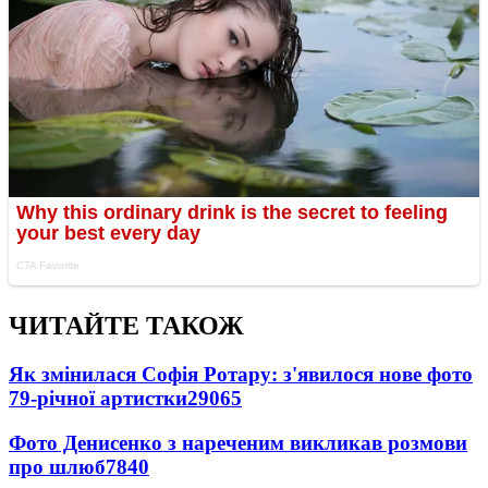
ЧИТАЙТЕ ТАКОЖ
Як змінилася Софія Ротару: з'явилося нове фото
79-річної артистки
29065
Фото Денисенко з нареченим викликав розмови
про шлюб
7840