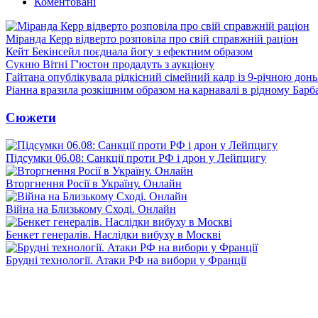
Коментовані
Міранда Керр відверто розповіла про свій справжній раціон
Кейт Бекінсейл поєднала йогу з ефектним образом
Сукню Вітні Г'юстон продадуть з аукціону
Гайтана опублікувала рідкісний сімейний кадр із 9-річною дон
Ріанна вразила розкішним образом на карнавалі в рідному Барб
Сюжети
Підсумки 06.08: Санкції проти РФ і дрон у Лейпцигу
Вторгнення Росії в Україну. Онлайн
Війна на Близькому Сході. Онлайн
Бенкет генералів. Наслідки вибуху в Москві
Брудні технології. Атаки РФ на вибори у Франції