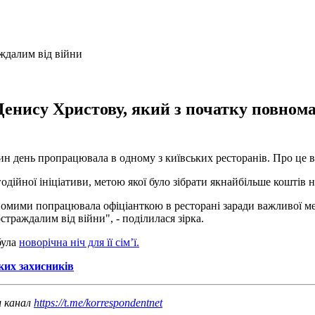
Денису Христову, який з початку повнома
ин день пропрацювала в одному з київських ресторанів. Про це в
годійної ініціативи, метою якої було зібрати якнайбільше коштів
йомими попрацювала офіціанткою в ресторані заради важливої мет
траждалим від війни", - поділилася зірка.
була
новорічна ніч для її сім’ї.
ких захисників
ш канал
https://t.me/korrespondentnet