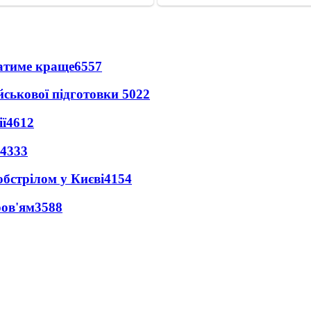
ватиме краще
6557
йськової підготовки
5022
ї
4612
4333
обстрілом у Києві
4154
ров'ям
3588