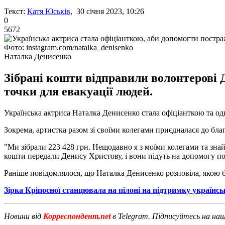
Текст:
Катя Юськів
, 30 січня 2023, 10:26
0
5672
Фото: instagram.com/natalka_denisenko
Наталка Денисенко
Зібрані кошти відправили волонтерові 
точки для евакуації людей.
Українська актриса Наталка Денисенко стала офіціанткою та од
Зокрема, артистка разом зі своїми колегами приєдналася до бла
"Ми зібрали 223 428 грн. Нещодавно я з моїми колегами та зна
кошти передали Денису Христову, і вони підуть на допомогу пос
Раніше повідомлялося, що Наталка Денисенко розповіла, якою 
Зірка Кріпосної станцювала на пілоні на підтримку українсь
Новини від
Корреспондент.net
в Telegram. Підписуйтесь на на