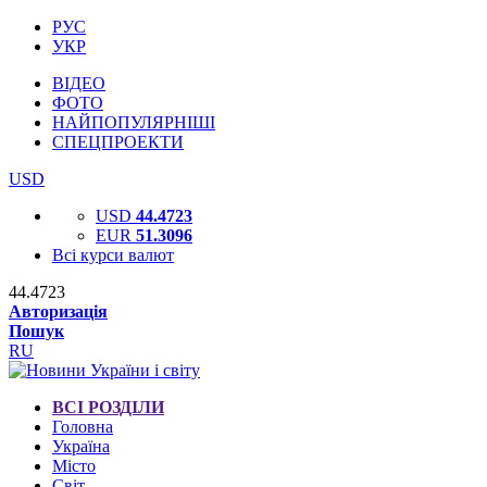
РУС
УКР
ВІДЕО
ФОТО
НАЙПОПУЛЯРНІШІ
СПЕЦПРОЕКТИ
USD
USD
44.4723
EUR
51.3096
Всі курси валют
44.4723
Авторизація
Пошук
RU
ВСІ РОЗДІЛИ
Головна
Україна
Місто
Світ