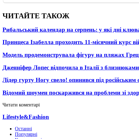
ЧИТАЙТЕ ТАКОЖ
Рибальський календар на серпень: у які дні клю
Принцеса Ізабелла проходить 11-місячний курс ві
Модель продемонструвала фігуру на пляжах Греці
Дженніфер Лопес відпочила в Італії з близнюками
Лідер гурту Ногу свело! опинився під російським 
Відомий шоумен поскаржився на проблеми зі здо
Читати коментарі
Lifestyle&Fashion
Останні
Популярні