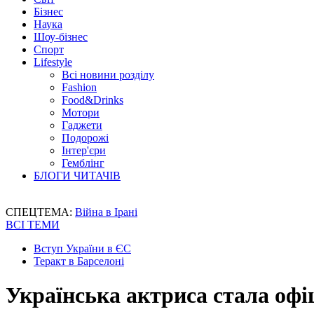
Бізнес
Наука
Шоу-бізнес
Спорт
Lifestyle
Всі новини розділу
Fashion
Food&Drinks
Мотори
Гаджети
Подорожі
Інтер'єри
Гемблінг
БЛОГИ ЧИТАЧІВ
СПЕЦТЕМА:
Війна в Ірані
ВСІ ТЕМИ
Вступ України в ЄС
Теракт в Барселоні
Українська актриса стала офі