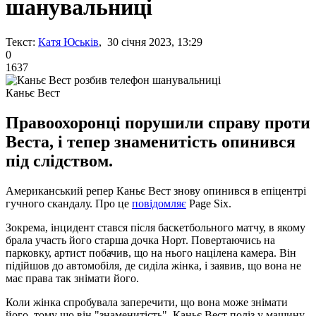
шанувальниці
Текст:
Катя Юськів
, 30 січня 2023, 13:29
0
1637
Каньє Вест
Правоохоронці порушили справу проти
Веста, і тепер знаменитість опинився
під слідством.
Американський репер Каньє Вест знову опинився в епіцентрі
гучного скандалу. Про це
повідомляє
Page Six.
Зокрема, інцидент стався після баскетбольного матчу, в якому
брала участь його старша дочка Норт. Повертаючись на
парковку, артист побачив, що на нього націлена камера. Він
підійшов до автомобіля, де сиділа жінка, і заявив, що вона не
має права так знімати його.
Коли жінка спробувала заперечити, що вона може знімати
його, тому що він "знаменитість", Каньє Вест поліз у машину,