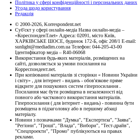
Політика у сфері конфіденційності і персональних даних
Угода щодо користування
Редакція
© 2000-2026, Korrespondent.net
Суб'єкт у сфері онлайн-медіа Назва онлайн-медіа –
«КореспонденТ.net» Адреса: 02091, місто Київ,
ХАРКІВСЬКЕ ШОСЕ, будинок 172-Б, офіс 208/1 E-mail:
sunlight@mediadim.com.ua
Телефон: 044-205-43-00
Ідентифікатор медіа – R40-06068
Використання будь-яких матеріалів, розміщених на
сайті, дозволяється за умови посилання на
Корреспондент.net.
При копіюванні матеріалів зі сторінки « Новини України
і світу» , для інтернет - видань - обов'язкове пряме
відкрите для пошукових систем гіперпосилання .
Посилання має бути розміщена в незалежності від
повного або часткового використання матеріалів.
Гіперпосилання ( для інтернет - видань) - повинна бути
розміщена в підзаголовку або в першому абзаці
матеріалу.
Новини з позначками "Думка", "Експертиза", "Заява",
"Регіони", "Гроші", "Влада", "Вибори", "Тест-драйв",
"Спецпроекти", "Промо" публікуються на правах
реклами.