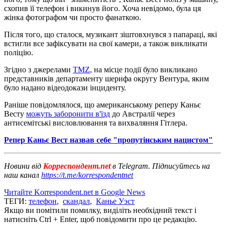
схопив її телефон і викинув його. Хоча невідомо, була ця
жінка фотографом чи просто фанаткою.
Після того, що сталося, музикант зіштовхнувся з папараці, які
встигли все зафіксувати на свої камери, а також викликати
поліцію.
Згідно з джерелами
TMZ
, на місце події було викликано
представників департаменту шерифа округу Вентура, яким
було надано відеодокази інциденту.
Раніше повідомлялося, що американському реперу Каньє
Весту
можуть заборонити в'їзд
до Австралії через
антисемітські висловлювання та вихваляння Гітлера.
Репер Каньє Вест назвав себе "пропутінським нацистом"
Новини від
Корреспондент.net
в Telegram. Підписуйтесь на
наш канал
https://t.me/korrespondentnet
Читайте Korrespondent.net в Google News
ТЕГИ:
телефон
,
скандал
,
Канье Уэст
Якщо ви помітили помилку, виділіть необхідний текст і
натисніть Ctrl + Enter, щоб повідомити про це редакцію.