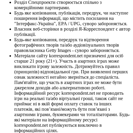
Розділ Спецпроекти створюється спільно з
комерційними партнерами.
Будь яке копіювання, публікація, передрук, чи наступне
поширення інформації, що містить посилання на
"Інтерфакс-Україна", EPA / UPG, суворо забороняється.
Власник веб-сторінки в розділі Я-Корреспондент є автор
публікації.
Будь-яке копіювання, передрук та відтворення
фотографічних творів та/або аудіовізуальних творів
правовласника Getty Images - суворо забороняється.
Матеріали сайту korrespondent.net призначені для осіб
старше 21 року (21+). Участь в азартних іграх може
викликати ігрову залежність. Дотримуйтесь правил
(принципів) відповідальної гри. При виявленні перших
ознак залежності негайно зверніться до спеціаліста.
Пам'ятайте, що участь в азартних іграх не може бути
джерелом доходів або альтернативою роботі.
Інформаційний ресурс korrespondent.net не проводить
ігри на реальні та/або віртуальні гроші, також сайт не
приймає ні в якій формі оплату ставок та інших
платежів, які пов’язані/можуть бути пов’язані з
азартними іграми, букмекерами чи тоталізаторами. Будь-
які матеріали на інформаційному ресурсі
korrespondent.net публікуються виключно в
інформаційних цілях.