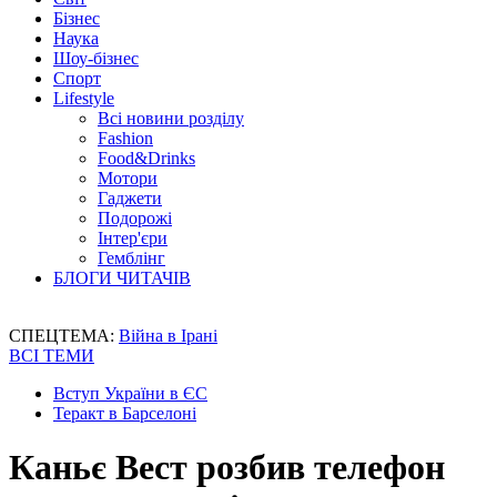
Бізнес
Наука
Шоу-бізнес
Спорт
Lifestyle
Всі новини розділу
Fashion
Food&Drinks
Мотори
Гаджети
Подорожі
Інтер'єри
Гемблінг
БЛОГИ ЧИТАЧІВ
СПЕЦТЕМА:
Війна в Ірані
ВСІ ТЕМИ
Вступ України в ЄС
Теракт в Барселоні
Каньє Вест розбив телефон