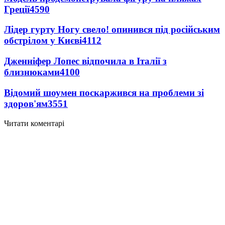
Греції
4590
Лідер гурту Ногу свело! опинився під російським
обстрілом у Києві
4112
Дженніфер Лопес відпочила в Італії з
близнюками
4100
Відомий шоумен поскаржився на проблеми зі
здоров'ям
3551
Читати коментарі