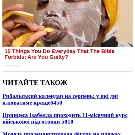
ЧИТАЙТЕ ТАКОЖ
Рибальський календар на серпень: у які дні
клюватиме краще
6450
Принцеса Ізабелла проходить 11-місячний курс
військової підготовки
5010
Модель продемонструвала фігуру на пляжах