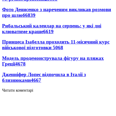
Фото Денисенко з нареченим викликав розмови
про шлюб
6839
Рибальський календар на серпень: у які дні
клюватиме краще
6619
Принцеса Ізабелла проходить 11-місячний курс
військової підготовки
5068
Модель продемонструвала фігуру на пляжах
Греції
4678
Дженніфер Лопес відпочила в Італії з
близнюками
4667
Читати коментарі