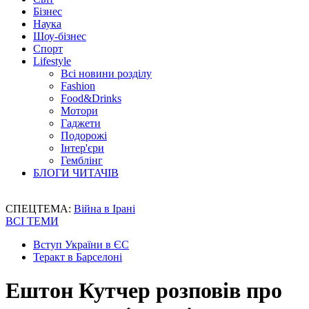
Бізнес
Наука
Шоу-бізнес
Спорт
Lifestyle
Всі новини розділу
Fashion
Food&Drinks
Мотори
Гаджети
Подорожі
Інтер'єри
Гемблінг
БЛОГИ ЧИТАЧІВ
СПЕЦТЕМА:
Війна в Ірані
ВСІ ТЕМИ
Вступ України в ЄС
Теракт в Барселоні
Ештон Кутчер розповів про