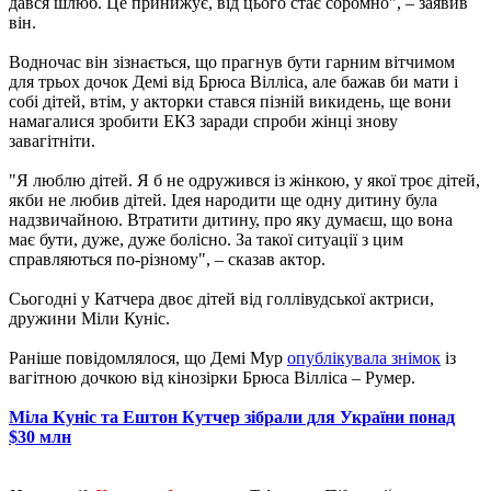
дався шлюб. Це принижує, від цього стає соромно", – заявив
він.
Водночас він зізнається, що прагнув бути гарним вітчимом
для трьох дочок Демі від Брюса Вілліса, але бажав би мати і
собі дітей, втім, у акторки стався пізній викидень, ще вони
намагалися зробити ЕКЗ заради спроби жінці знову
завагітніти.
"Я люблю дітей. Я б не одружився із жінкою, у якої троє дітей,
якби не любив дітей. Ідея народити ще одну дитину була
надзвичайною. Втратити дитину, про яку думаєш, що вона
має бути, дуже, дуже болісно. За такої ситуації з цим
справляються по-різному", – сказав актор.
Сьогодні у Катчера двоє дітей від голлівудської актриси,
дружини Міли Куніс.
Раніше повідомлялося, що Демі Мур
опублікувала знімок
із
вагітною дочкою від кінозірки Брюса Вілліса – Румер.
Міла Куніс та Ештон Кутчер зібрали для України понад
$30 млн