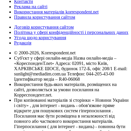
Контакти
Реклама на сайті
Використання матеріалів korrespondent.net
Правила користування сайтом
Договір користування сайтом
Політика у сфері конфіденційності і персональних даних
Угода щодо користування
Редакція
© 2000-2026, Korrespondent.net
Суб'єкт у сфері онлайн-медіа Назва онлайн-медіа –
«КореспонденТ.net» Адреса: 02091, місто Київ,
ХАРКІВСЬКЕ ШОСЕ, будинок 172-Б, офіс 208/1 E-mail:
sunlight@mediadim.com.ua
Телефон: 044-205-43-00
Ідентифікатор медіа – R40-06068
Використання будь-яких матеріалів, розміщених на
сайті, дозволяється за умови посилання на
Корреспондент.net.
При копіюванні матеріалів зі сторінки « Новини України
і світу» , для інтернет - видань - обов'язкове пряме
відкрите для пошукових систем гіперпосилання .
Посилання має бути розміщена в незалежності від
повного або часткового використання матеріалів.
Гіперпосилання ( для інтернет - видань) - повинна бути