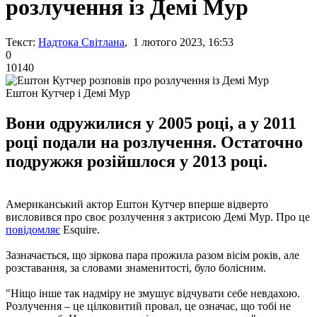
розлучення із Демі Мур
Текст:
Надтока Світлана
, 1 лютого 2023, 16:53
0
10140
Ештон Кутчер і Демі Мур
Вони одружилися у 2005 році, а у 2011
році подали на розлучення. Остаточно
подружжя розійшлося у 2013 році.
Американський актор Ештон Кутчер вперше відверто
висловився про своє розлучення з актрисою Демі Мур. Про це
повідомляє
Esquire.
Зазначається, що зіркова пара прожила разом вісім років, але
розставання, за словами знаменитості, було болісним.
"Ніщо інше так надміру не змушує відчувати себе невдахою.
Розлучення – це цілковитий провал, це означає, що тобі не