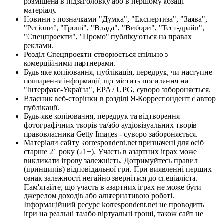
розміщена в підзаголовку або в першому абзаці
матеріалу.
Новини з позначками "Думка", "Експертиза", "Заява",
"Регіони", "Гроші", "Влада", "Вибори", "Тест-драйв",
"Спецпроекти", "Промо" публікуються на правах
реклами.
Розділ Спецпроекти створюється спільно з
комерційними партнерами.
Будь яке копіювання, публікація, передрук, чи наступне
поширення інформації, що містить посилання на
"Інтерфакс-Україна", EPA / UPG, суворо забороняється.
Власник веб-сторінки в розділі Я-Корреспондент є автор
публікації.
Будь-яке копіювання, передрук та відтворення
фотографічних творів та/або аудіовізуальних творів
правовласника Getty Images - суворо забороняється.
Матеріали сайту korrespondent.net призначені для осіб
старше 21 року (21+). Участь в азартних іграх може
викликати ігрову залежність. Дотримуйтесь правил
(принципів) відповідальної гри. При виявленні перших
ознак залежності негайно зверніться до спеціаліста.
Пам'ятайте, що участь в азартних іграх не може бути
джерелом доходів або альтернативою роботі.
Інформаційний ресурс korrespondent.net не проводить
ігри на реальні та/або віртуальні гроші, також сайт не