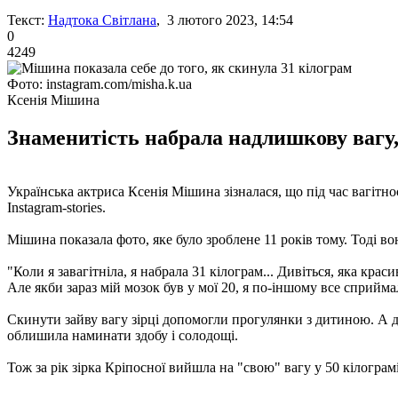
Текст:
Надтока Світлана
, 3 лютого 2023, 14:54
0
4249
Фото: instagram.com/misha.k.ua
Ксенія Мішина
Знаменитість набрала надлишкову вагу, 
Українська актриса Ксенія Мішина зізналася, що під час вагітн
Instagram-stories.
Мішина показала фото, яке було зроблене 11 років тому. Тоді 
"Коли я завагітніла, я набрала 31 кілограм... Дивіться, яка крас
Але якби зараз мій мозок був у мої 20, я по-іншому все сприймал
Скинути зайву вагу зірці допомогли прогулянки з дитиною. А д
облишила наминати здобу і солодощі.
Тож за рік зірка Кріпосної вийшла на "свою" вагу у 50 кілогра