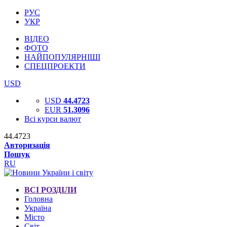
РУС
УКР
ВІДЕО
ФОТО
НАЙПОПУЛЯРНІШІ
СПЕЦПРОЕКТИ
USD
USD
44.4723
EUR
51.3096
Всі курси валют
44.4723
Авторизація
Пошук
RU
ВСІ РОЗДІЛИ
Головна
Україна
Місто
Світ