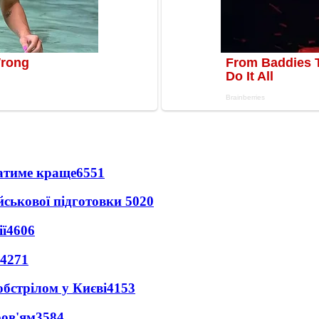
ватиме краще
6551
йськової підготовки
5020
ї
4606
4271
обстрілом у Києві
4153
ров'ям
3584