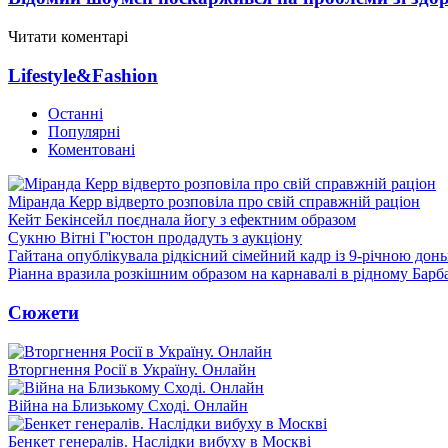
Читати коментарі
Lifestyle&Fashion
Останні
Популярні
Коментовані
Міранда Керр відверто розповіла про свій справжній раціон
Кейт Бекінсейл поєднала йогу з ефектним образом
Сукню Вітні Г'юстон продадуть з аукціону
Гайтана опублікувала рідкісний сімейний кадр із 9-річною дон
Ріанна вразила розкішним образом на карнавалі в рідному Барб
Сюжети
Вторгнення Росії в Україну. Онлайн
Війна на Близькому Сході. Онлайн
Бенкет генералів. Наслідки вибуху в Москві