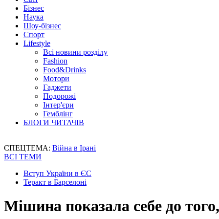
Бізнес
Наука
Шоу-бізнес
Спорт
Lifestyle
Всі новини розділу
Fashion
Food&Drinks
Мотори
Гаджети
Подорожі
Інтер'єри
Гемблінг
БЛОГИ ЧИТАЧІВ
СПЕЦТЕМА:
Війна в Ірані
ВСІ ТЕМИ
Вступ України в ЄС
Теракт в Барселоні
Мішина показала себе до того