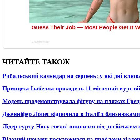
ЧИТАЙТЕ ТАКОЖ
Рибальський календар на серпень: у які дні клю
Принцеса Ізабелла проходить 11-місячний курс ві
Модель продемонструвала фігуру на пляжах Греці
Дженніфер Лопес відпочила в Італії з близнюками
Лідер гурту Ногу свело! опинився під російським 
Відомий шоумен поскаржився на проблеми зі здо