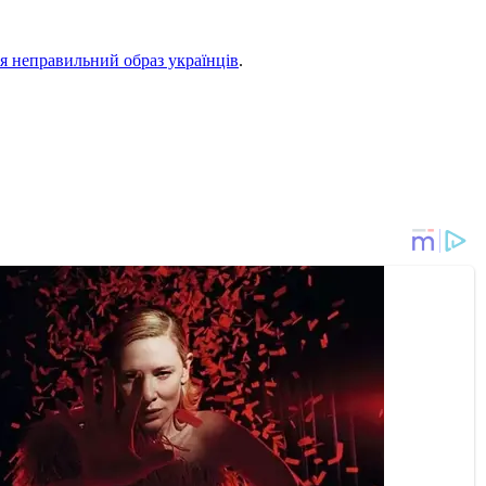
я неправильний образ українців
.