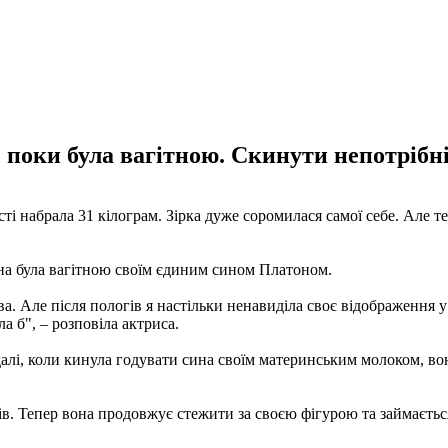
поки була вагітною. Скинути непотрібні 
ості набрала 31 кілограм. Зірка дуже соромилася самої себе. Але
вона була вагітною своїм єдиним сином Платоном.
ива. Але після пологів я настільки ненавиділа своє відображення у
а б", – розповіла актриса.
алі, коли кинула годувати сина своїм материнським молоком, вона
мів. Тепер вона продовжує стежити за своєю фігурою та займаєтьс