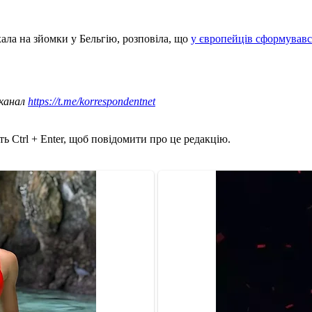
хала на зйомки у Бельгію, розповіла, що
у європейців сформувавс
 канал
https://t.me/korrespondentnet
ь Ctrl + Enter, щоб повідомити про це редакцію.