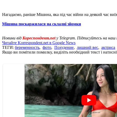
Нагадаємо, раніше Мішина, яка під час війни на деякий час виї
Мішина поскаржилася на складні зйомки
Новини від
Кореспондент.net
у Telegram. Підписуйтесь на наш
Читайте Korrespondent.net в Google News
ТЕГИ:
беременность
,
фото
,
Похудение
,
лишний вес
,
актриса
Якщо ви помітили помилку, виділіть необхідний текст і натисніт