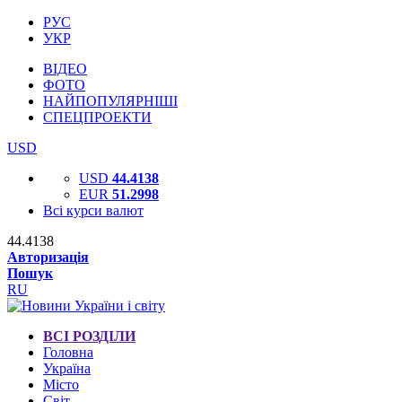
РУС
УКР
ВІДЕО
ФОТО
НАЙПОПУЛЯРНІШІ
СПЕЦПРОЕКТИ
USD
USD
44.4138
EUR
51.2998
Всі курси валют
44.4138
Авторизація
Пошук
RU
ВСІ РОЗДІЛИ
Головна
Україна
Місто
Світ