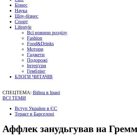
Бізнес
Наука
Шоу-бізнес
Спорт
Lifestyle
Всі новини розділу
Fashion
Food&Drinks
Мотори
Гаджети
Подорожі
Інтер'єри
Гемблінг
БЛОГИ ЧИТАЧІВ
СПЕЦТЕМА:
Війна в Ірані
ВСІ ТЕМИ
Вступ України в ЄС
Теракт в Барселоні
Аффлек занудьгував на Гремм