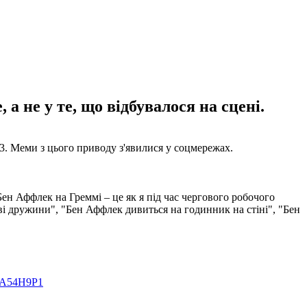
а не у те, що відбувалося на сцені.
. Меми з цього приводу з'явилися у соцмережах.
ен Аффлек на Греммі – це як я під час чергового робочого
ві дружини", "Бен Аффлек дивиться на годинник на стіні", "Бен
QxA54H9P1