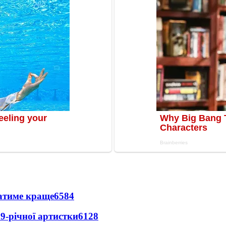
ватиме краще
6584
9-річної артистки
6128