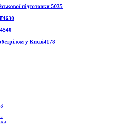
йськової підготовки
5035
ї
4630
4540
обстрілом у Києві
4178
юб
’я
тки