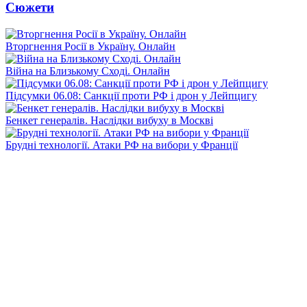
Сюжети
Вторгнення Росії в Україну. Онлайн
Війна на Близькому Сході. Онлайн
Підсумки 06.08: Санкції проти РФ і дрон у Лейпцигу
Бенкет генералів. Наслідки вибуху в Москві
Брудні технології. Атаки РФ на вибори у Франції