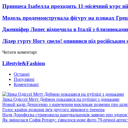
Принцеса Ізабелла проходить 11-місячний курс ві
Модель продемонструвала фігуру на пляжах Греці
Дженніфер Лопес відпочила в Італії з близнюками
Лідер гурту Ногу свело! опинився під російським 
Читати коментарі
Lifestyle&Fashion
Останні
Популярні
Коментовані
Зірка Одіссеї Метт Деймон показався на публіці з доньками
Новий кадр Денисенко з нареченим викликав розмови про шл
Голос країни розкрив ім'я другого зіркового тренера
Надя Дорофєєва стривожила шанувальників заявою про здоров
Як змінилася Софія Ротару: з'явилося нове фото 79-річної артис