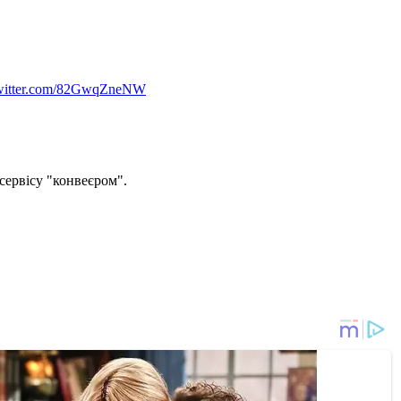
twitter.com/82GwqZneNW
сервісу "конвеєром".