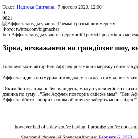
Текст:
Надтока Світлана
, 7 лютого 2023, 12:00
0
9821
Фото: twitter.com/bigmacher
Бен Аффлек занудьгував на церемонії Греммі і розсмішив мере
Зірка, незважаючи на грандіозне шоу, ви
Голлівудський актор Бен Аффлек розсмішив мережу своїм зануд
Аффлек сидів з похмурим поглядом, у зв'язку з цим користувачі
"Яким би поганим не був ваш день, можу з упевненістю сказати,
дзвінка по зуму", "Бен Аффлек повторив свій же мем", "Бен Аф
Аффлек нібито говорить своїм обличчям: заберіть мене звідси!"
however bad of a day you’re having, I promise you’re not as 
— Spencer Althouse (@SpencerAlthouse)
February 6, 2023