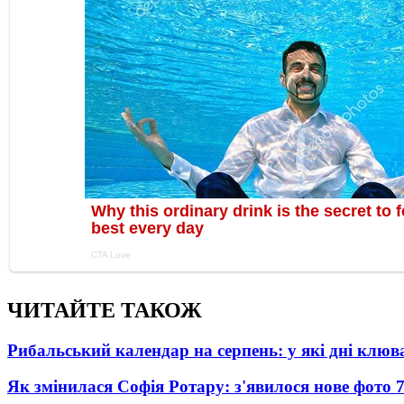
ЧИТАЙТЕ ТАКОЖ
Рибальський календар на серпень: у які дні клю
Як змінилася Софія Ротару: з'явилося нове фото 7