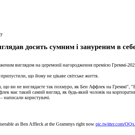
жу
глядав досить сумним і зануреним в себе, 
женим виглядом на церемонії нагородження премією Греммі-2023
 припустили, що йому не цікаве світське життя.
 що ви не виглядаєте так похмуро, як Бен Аффлек на Греммі", "Б
флек має такий самий вигляд, як будь-який чоловік на корпорати
 – написали користувачі.
miserable as Ben Affleck at the Grammys right now
pic.twitter.com/O