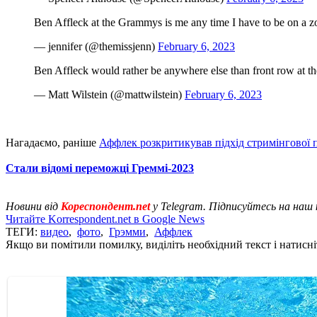
Ben Affleck at the Grammys is me any time I have to be on a z
— jennifer (@themissjenn)
February 6, 2023
Ben Affleck would rather be anywhere else than front row at t
— Matt Wilstein (@mattwilstein)
February 6, 2023
Нагадаємо, раніше
Аффлек розкритикував підхід стримінгової
Стали відомі переможці Греммі-2023
Новини від
Кореспондент.net
у Telegram. Підписуйтесь на наш
Читайте Korrespondent.net в Google News
ТЕГИ:
видео
,
фото
,
Грэмми
,
Аффлек
Якщо ви помітили помилку, виділіть необхідний текст і натисніт