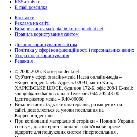
RSS-стрічки
E-mail розсилка
Контакти
Реклама на сайті
Використання матеріалів korrespondent.net
Правила користування сайтом
Договір користування сайтом
Політика у сфері конфіденційності і персональних даних
Угода щодо користування
Редакція
© 2000-2026, Korrespondent.net
Суб'єкт у сфері онлайн-медіа Назва онлайн-медіа –
«КореспонденТ.net» Адреса: 02091, місто Київ,
ХАРКІВСЬКЕ ШОСЕ, будинок 172-Б, офіс 208/1 E-mail:
sunlight@mediadim.com.ua
Телефон: 044-205-43-00
Ідентифікатор медіа – R40-06068
Використання будь-яких матеріалів, розміщених на
сайті, дозволяється за умови посилання на
Корреспондент.net.
При копіюванні матеріалів зі сторінки « Новини України
і світу» , для інтернет - видань - обов'язкове пряме
відкрите для пошукових систем гіперпосилання .