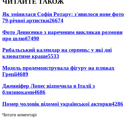
ЧИТАЙТЕ ТАКОЖ
Як змінилася Софія Ротару: з'явилося нове фото
79-річної артистки
26674
Фото Денисенко з нареченим викликав розмови
про шлюб
7490
Рибальський календар на серпень: у які дні
клюватиме краще
5533
Модель продемонструвала фігуру на пляжах
Греції
4689
Дженніфер Лопес відпочила в Італії з
близнюками
4686
Помер чоловік відомої української акторки
4286
Читати коментарі