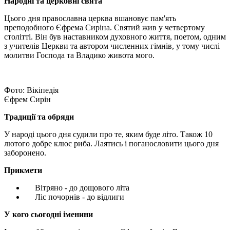
Народні та церковні свята
Цього дня православна церква вшановує пам'ять
преподобного Єфрема Сиріна. Святий жив у четвертому
столітті. Він був наставником духовного життя, поетом, одним
з учителів Церкви та автором численних гімнів, у тому числі
молитви Господа та Владико живота мого.
Фото: Вікіпедія
Єфрем Сирін
Традиції та обряди
У народі цього дня судили про те, яким буде літо. Також 10
лютого добре клює риба. Лаятись і поганословити цього дня
заборонено.
Прикмети
Вітряно - до дощового літа
Ліс почорнів - до відлиги
У кого сьогодні іменини