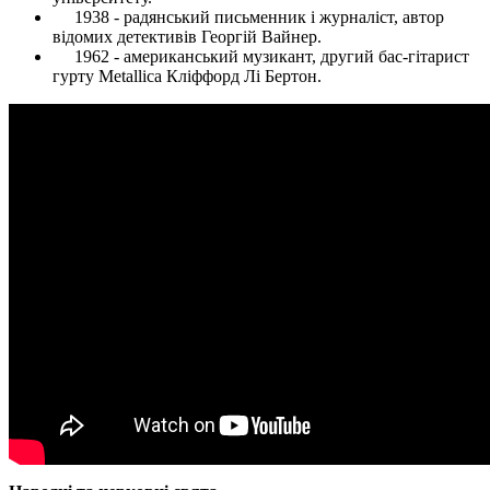
1938 - радянський письменник і журналіст, автор
відомих детективів Георгій Вайнер.
1962 - американський музикант, другий бас-гітарист
гурту Metallica Кліффорд Лі Бертон.