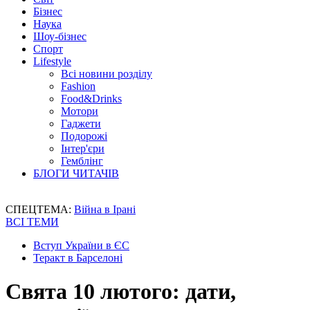
Бізнес
Наука
Шоу-бізнес
Спорт
Lifestyle
Всі новини розділу
Fashion
Food&Drinks
Мотори
Гаджети
Подорожі
Інтер'єри
Гемблінг
БЛОГИ ЧИТАЧІВ
СПЕЦТЕМА:
Війна в Ірані
ВСІ ТЕМИ
Вступ України в ЄС
Теракт в Барселоні
Свята 10 лютого: дати,