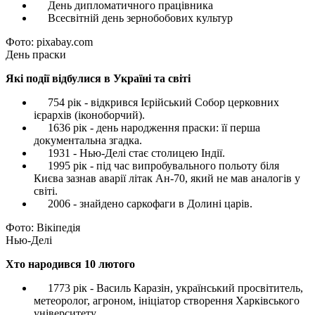
День дипломатичного працівника
Всесвітній день зернобобових культур
Фото: pixabay.com
День праски
Які події відбулися в Україні та світі
754 рік - відкрився Ієрійський Собор церковних
ієрархів (іконоборчий).
1636 рік - день народження праски: її перша
документальна згадка.
1931 - Нью-Делі стає столицею Індії.
1995 рік - під час випробувального польоту біля
Києва зазнав аварії літак Ан-70, який не мав аналогів у
світі.
2006 - знайдено саркофаги в Долині царів.
Фото: Вікіпедія
Нью-Делі
Хто народився 10 лютого
1773 рік - Василь Каразін, український просвітитель,
метеоролог, агроном, ініціатор створення Харківського
університету.