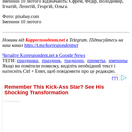
Іменини 10 лютого відзначають: Єфрем, Федір, Володимир,
Ігнатій, Леонтій, Георгій, Ольга.
Фото: pixabay.com
Іменини 10 лютого
Новини від
Корреспондент.net
в Telegram. Підписуйтесь на
наш канал
https://t.me/korrespondentnet
Читайте Korrespondent.net в Google News
ТЕГИ:
праздники
,
праздник
,
традиции
,
приметы
,
именины
Якщо ви помітили помилку, виділіть необхідний текст і
натисніть Ctrl + Enter, щоб повідомити про це редакцію.