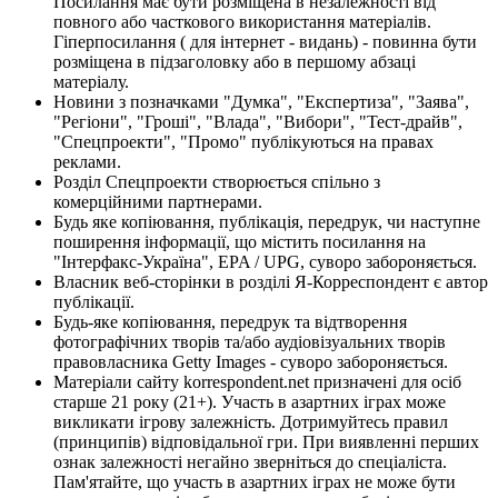
Посилання має бути розміщена в незалежності від
повного або часткового використання матеріалів.
Гіперпосилання ( для інтернет - видань) - повинна бути
розміщена в підзаголовку або в першому абзаці
матеріалу.
Новини з позначками "Думка", "Експертиза", "Заява",
"Регіони", "Гроші", "Влада", "Вибори", "Тест-драйв",
"Спецпроекти", "Промо" публікуються на правах
реклами.
Розділ Спецпроекти створюється спільно з
комерційними партнерами.
Будь яке копіювання, публікація, передрук, чи наступне
поширення інформації, що містить посилання на
"Інтерфакс-Україна", EPA / UPG, суворо забороняється.
Власник веб-сторінки в розділі Я-Корреспондент є автор
публікації.
Будь-яке копіювання, передрук та відтворення
фотографічних творів та/або аудіовізуальних творів
правовласника Getty Images - суворо забороняється.
Матеріали сайту korrespondent.net призначені для осіб
старше 21 року (21+). Участь в азартних іграх може
викликати ігрову залежність. Дотримуйтесь правил
(принципів) відповідальної гри. При виявленні перших
ознак залежності негайно зверніться до спеціаліста.
Пам'ятайте, що участь в азартних іграх не може бути