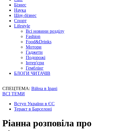
Бізнес
Наука
Шоу-бізнес
Спорт
Lifestyle
Всі новини розділу
Fashion
Food&Drinks
Мотори
Гаджети
Подорожі
Інтер'єри
Гемблінг
БЛОГИ ЧИТАЧІВ
СПЕЦТЕМА:
Війна в Ірані
ВСІ ТЕМИ
Вступ України в ЄС
Теракт в Барселоні
Ріанна розповіла про