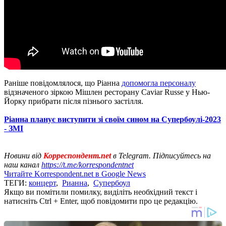
Раніше повідомлялося, що Ріанна
допомогла персоналу
відзначеного зіркою Мішлен ресторану Caviar Russe у Нью-
Йорку прибрати після пізнього застілля.
Ріанна планує виступити зі своїм сином на Супербоулі-2023
- ЗМІ
Новини від
Корреспондент.net
в Telegram. Підписуйтесь на
наш канал
https://t.me/korrespondentnet
Читайте Korrespondent.net в Google News
ТЕГИ:
концерт
,
Рианна
,
Супербоул
Якщо ви помітили помилку, виділіть необхідний текст і
натисніть Ctrl + Enter, щоб повідомити про це редакцію.