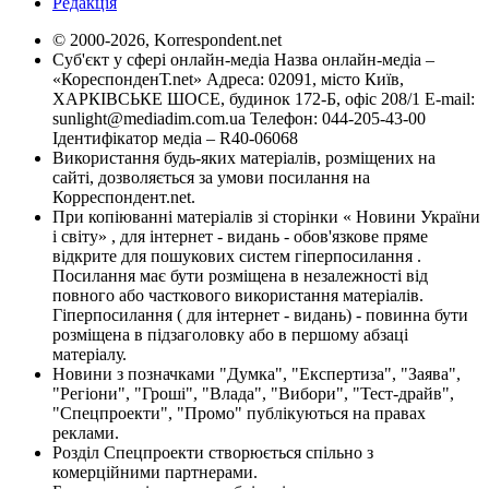
Редакція
© 2000-2026, Korrespondent.net
Суб'єкт у сфері онлайн-медіа Назва онлайн-медіа –
«КореспонденТ.net» Адреса: 02091, місто Київ,
ХАРКІВСЬКЕ ШОСЕ, будинок 172-Б, офіс 208/1 E-mail:
sunlight@mediadim.com.ua
Телефон: 044-205-43-00
Ідентифікатор медіа – R40-06068
Використання будь-яких матеріалів, розміщених на
сайті, дозволяється за умови посилання на
Корреспондент.net.
При копіюванні матеріалів зі сторінки « Новини України
і світу» , для інтернет - видань - обов'язкове пряме
відкрите для пошукових систем гіперпосилання .
Посилання має бути розміщена в незалежності від
повного або часткового використання матеріалів.
Гіперпосилання ( для інтернет - видань) - повинна бути
розміщена в підзаголовку або в першому абзаці
матеріалу.
Новини з позначками "Думка", "Експертиза", "Заява",
"Регіони", "Гроші", "Влада", "Вибори", "Тест-драйв",
"Спецпроекти", "Промо" публікуються на правах
реклами.
Розділ Спецпроекти створюється спільно з
комерційними партнерами.