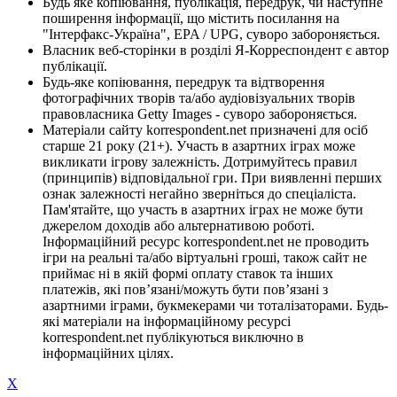
Будь яке копіювання, публікація, передрук, чи наступне
поширення інформації, що містить посилання на
"Інтерфакс-Україна", EPA / UPG, суворо забороняється.
Власник веб-сторінки в розділі Я-Корреспондент є автор
публікації.
Будь-яке копіювання, передрук та відтворення
фотографічних творів та/або аудіовізуальних творів
правовласника Getty Images - суворо забороняється.
Матеріали сайту korrespondent.net призначені для осіб
старше 21 року (21+). Участь в азартних іграх може
викликати ігрову залежність. Дотримуйтесь правил
(принципів) відповідальної гри. При виявленні перших
ознак залежності негайно зверніться до спеціаліста.
Пам'ятайте, що участь в азартних іграх не може бути
джерелом доходів або альтернативою роботі.
Інформаційний ресурс korrespondent.net не проводить
ігри на реальні та/або віртуальні гроші, також сайт не
приймає ні в якій формі оплату ставок та інших
платежів, які пов’язані/можуть бути пов’язані з
азартними іграми, букмекерами чи тоталізаторами. Будь-
які матеріали на інформаційному ресурсі
korrespondent.net публікуються виключно в
інформаційних цілях.
X