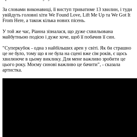
За словами виконавиці, її виступ триватиме 13 хвилин, і туди
увійдуть головні хіти We Found Love, Lift Me Up та We Got It
From Here, а також кілька нових пісень.
У той же час, Ріанна зізналася, що дуже схвильована
майбутньою подією і дуже хоче, щоб її побачив її син.
"Суперкубок - одна з найбільших арен у світі. Як би страшно
це не було, тому що я не була на сцені вже сім років, є щось
хвилююче в цьому виклику. Для мене важливо зробити це
цього року. Моєму синові важливо це бачити", - сказала
артистка.