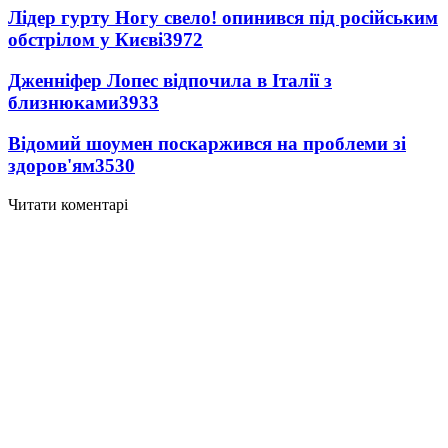
Лідер гурту Ногу свело! опинився під російським
обстрілом у Києві
3972
Дженніфер Лопес відпочила в Італії з
близнюками
3933
Відомий шоумен поскаржився на проблеми зі
здоров'ям
3530
Читати коментарі