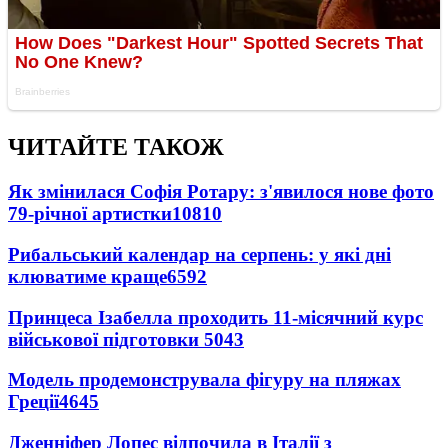
ЧИТАЙТЕ ТАКОЖ
Як змінилася Софія Ротару: з'явилося нове фото
79-річної артистки
10810
Рибальський календар на серпень: у які дні
клюватиме краще
6592
Принцеса Ізабелла проходить 11-місячний курс
військової підготовки
5043
Модель продемонструвала фігуру на пляжах
Греції
4645
Дженніфер Лопес відпочила в Італії з