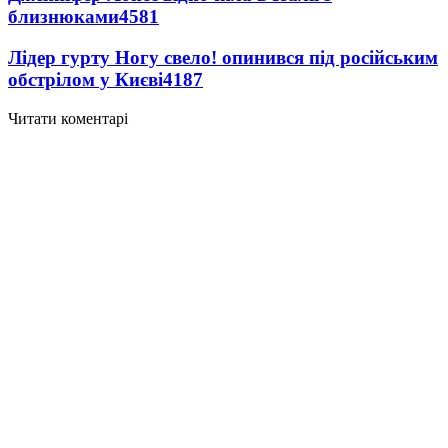
близнюками
4581
Лідер гурту Ногу свело! опинився під російським
обстрілом у Києві
4187
Читати коментарі