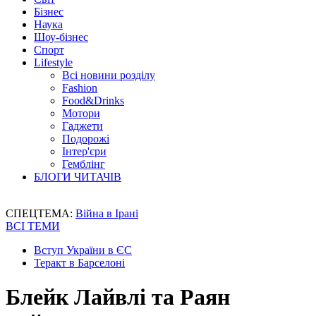
Бізнес
Наука
Шоу-бізнес
Спорт
Lifestyle
Всі новини розділу
Fashion
Food&Drinks
Мотори
Гаджети
Подорожі
Інтер'єри
Гемблінг
БЛОГИ ЧИТАЧІВ
СПЕЦТЕМА:
Війна в Ірані
ВСІ ТЕМИ
Вступ України в ЄС
Теракт в Барселоні
Блейк Лайвлі та Раян