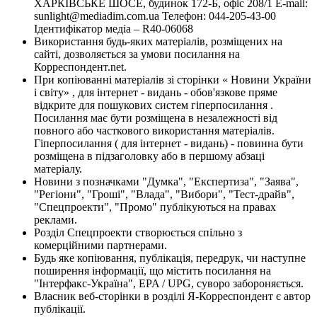
ХАРКІВСЬКЕ ШОСЕ, будинок 172-Б, офіс 208/1 E-mail:
sunlight@mediadim.com.ua
Телефон: 044-205-43-00
Ідентифікатор медіа – R40-06068
Використання будь-яких матеріалів, розміщених на
сайті, дозволяється за умови посилання на
Корреспондент.net.
При копіюванні матеріалів зі сторінки « Новини України
і світу» , для інтернет - видань - обов'язкове пряме
відкрите для пошукових систем гіперпосилання .
Посилання має бути розміщена в незалежності від
повного або часткового використання матеріалів.
Гіперпосилання ( для інтернет - видань) - повинна бути
розміщена в підзаголовку або в першому абзаці
матеріалу.
Новини з позначками "Думка", "Експертиза", "Заява",
"Регіони", "Гроші", "Влада", "Вибори", "Тест-драйв",
"Спецпроекти", "Промо" публікуються на правах
реклами.
Розділ Спецпроекти створюється спільно з
комерційними партнерами.
Будь яке копіювання, публікація, передрук, чи наступне
поширення інформації, що містить посилання на
"Інтерфакс-Україна", EPA / UPG, суворо забороняється.
Власник веб-сторінки в розділі Я-Корреспондент є автор
публікації.