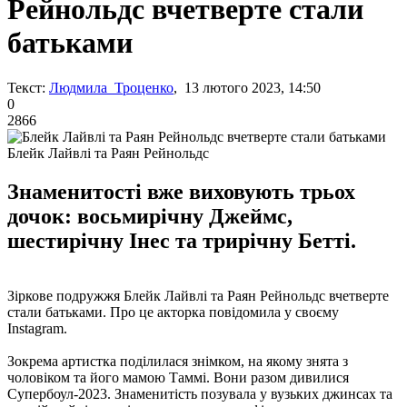
Рейнольдс вчетверте стали
батьками
Текст:
Людмила Троценко
, 13 лютого 2023, 14:50
0
2866
Блейк Лайвлі та Раян Рейнольдс
Знаменитості вже виховують трьох
дочок: восьмирічну Джеймс,
шестирічну Інес та трирічну Бетті.
Зіркове подружжя Блейк Лайвлі та Раян Рейнольдс вчетверте
стали батьками. Про це акторка повідомила у своєму
Instagram.
Зокрема артистка поділилася знімком, на якому знята з
чоловіком та його мамою Таммі. Вони разом дивилися
Супербоул-2023. Знаменитість позувала у вузьких джинсах та