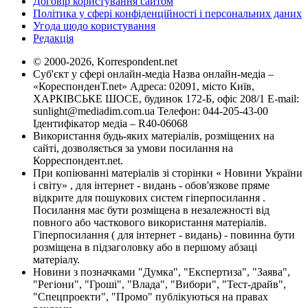
Договір користування сайтом
Політика у сфері конфіденційності і персональних даних
Угода щодо користування
Редакція
© 2000-2026, Korrespondent.net
Суб'єкт у сфері онлайн-медіа Назва онлайн-медіа –
«КореспонденТ.net» Адреса: 02091, місто Київ,
ХАРКІВСЬКЕ ШОСЕ, будинок 172-Б, офіс 208/1 E-mail:
sunlight@mediadim.com.ua
Телефон: 044-205-43-00
Ідентифікатор медіа – R40-06068
Використання будь-яких матеріалів, розміщених на
сайті, дозволяється за умови посилання на
Корреспондент.net.
При копіюванні матеріалів зі сторінки « Новини України
і світу» , для інтернет - видань - обов'язкове пряме
відкрите для пошукових систем гіперпосилання .
Посилання має бути розміщена в незалежності від
повного або часткового використання матеріалів.
Гіперпосилання ( для інтернет - видань) - повинна бути
розміщена в підзаголовку або в першому абзаці
матеріалу.
Новини з позначками "Думка", "Експертиза", "Заява",
"Регіони", "Гроші", "Влада", "Вибори", "Тест-драйв",
"Спецпроекти", "Промо" публікуються на правах