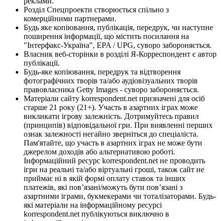
реклами.
Розділ Спецпроекти створюється спільно з
комерційними партнерами.
Будь яке копіювання, публікація, передрук, чи наступне
поширення інформації, що містить посилання на
"Інтерфакс-Україна", EPA / UPG, суворо забороняється.
Власник веб-сторінки в розділі Я-Корреспондент є автор
публікації.
Будь-яке копіювання, передрук та відтворення
фотографічних творів та/або аудіовізуальних творів
правовласника Getty Images - суворо забороняється.
Матеріали сайту korrespondent.net призначені для осіб
старше 21 року (21+). Участь в азартних іграх може
викликати ігрову залежність. Дотримуйтесь правил
(принципів) відповідальної гри. При виявленні перших
ознак залежності негайно зверніться до спеціаліста.
Пам'ятайте, що участь в азартних іграх не може бути
джерелом доходів або альтернативою роботі.
Інформаційний ресурс korrespondent.net не проводить
ігри на реальні та/або віртуальні гроші, також сайт не
приймає ні в якій формі оплату ставок та інших
платежів, які пов’язані/можуть бути пов’язані з
азартними іграми, букмекерами чи тоталізаторами. Будь-
які матеріали на інформаційному ресурсі
korrespondent.net публікуються виключно в