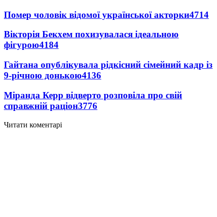
Помер чоловік відомої української акторки
4714
Вікторія Бекхем похизувалася ідеальною
фігурою
4184
Гайтана опублікувала рідкісний сімейний кадр із
9-річною донькою
4136
Міранда Керр відверто розповіла про свій
справжній раціон
3776
Читати коментарі