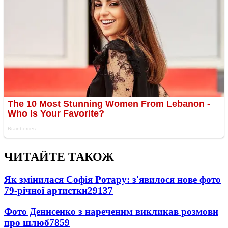
ЧИТАЙТЕ ТАКОЖ
Як змінилася Софія Ротару: з'явилося нове фото
79-річної артистки
29137
Фото Денисенко з нареченим викликав розмови
про шлюб
7859