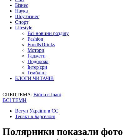
Бізнес
Наука
Шоу-бізнес
Спорт
Lifestyle
Всі новини розділу
Fashion
Food&Drinks
Мотори
Гаджети
Подорожі
Інтер'єри
Гемблінг
БЛОГИ ЧИТАЧІВ
СПЕЦТЕМА:
Війна в Ірані
ВСІ ТЕМИ
Вступ України в ЄС
Теракт в Барселоні
Полярники показали фото