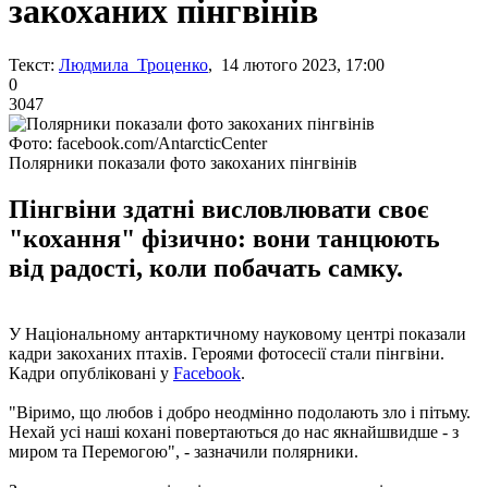
закоханих пінгвінів
Текст:
Людмила Троценко
, 14 лютого 2023, 17:00
0
3047
Фото: facebook.com/AntarcticCenter
Полярники показали фото закоханих пінгвінів
Пінгвіни здатні висловлювати своє
"кохання" фізично: вони танцюють
від радості, коли побачать самку.
У Національному антарктичному науковому центрі показали
кадри закоханих птахів. Героями фотосесії стали пінгвіни.
Кадри опубліковані у
Facebook
.
"Віримо, що любов і добро неодмінно подолають зло і пітьму.
Нехай усі наші кохані повертаються до нас якнайшвидше - з
миром та Перемогою", - зазначили полярники.