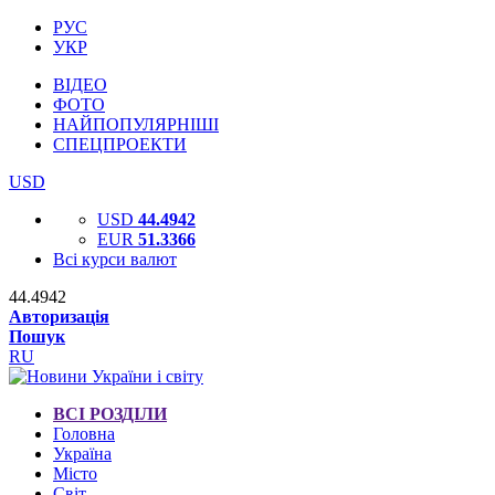
РУС
УКР
ВІДЕО
ФОТО
НАЙПОПУЛЯРНІШІ
СПЕЦПРОЕКТИ
USD
USD
44.4942
EUR
51.3366
Всі курси валют
44.4942
Авторизація
Пошук
RU
ВСІ РОЗДІЛИ
Головна
Україна
Місто
Світ