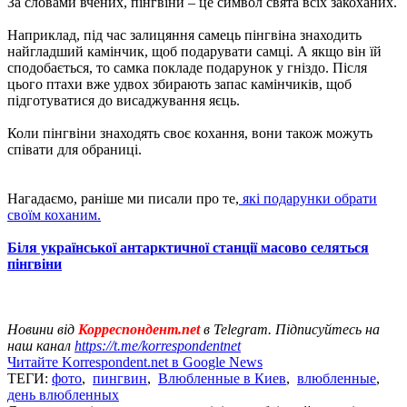
За словами вчених, пінгвіни – це символ свята всіх закоханих.
Наприклад, під час залицяння самець пінгвіна знаходить
найгладший камінчик, щоб подарувати самці. А якщо він їй
сподобається, то самка покладе подарунок у гніздо. Після
цього птахи вже удвох збирають запас камінчиків, щоб
підготуватися до висаджування яєць.
Коли пінгвіни знаходять своє кохання, вони також можуть
співати для обраниці.
Нагадаємо, раніше ми писали про те,
які подарунки обрати
своїм коханим.
Біля української антарктичної станції масово селяться
пінгвіни
Новини від
Корреспондент.net
в Telegram. Підписуйтесь на
наш канал
https://t.me/korrespondentnet
Читайте Korrespondent.net в Google News
ТЕГИ:
фото
,
пингвин
,
Влюбленные в Киев
,
влюбленные
,
день влюбленных