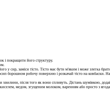
ок і покращити його структуру.
ом.
го у сир, заміси тісто. Тісто має бути м'яким і може злегка брати
осип борошном робочу поверхню і розкачай тісто на ковбаски. Нар
ри хвилини, після того як вони спливуть. Дістань шумівкою, дод
 киселем, медом, згущеним молоком, варенням або просто з ягод