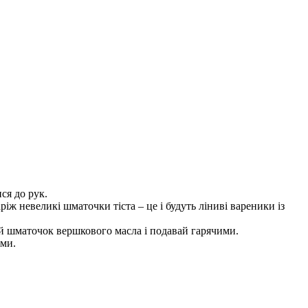
ся до рук.
іж невеликі шматочки тіста – це і будуть ліниві вареники із
ай шматочок вершкового масла і подавай гарячими.
ами.