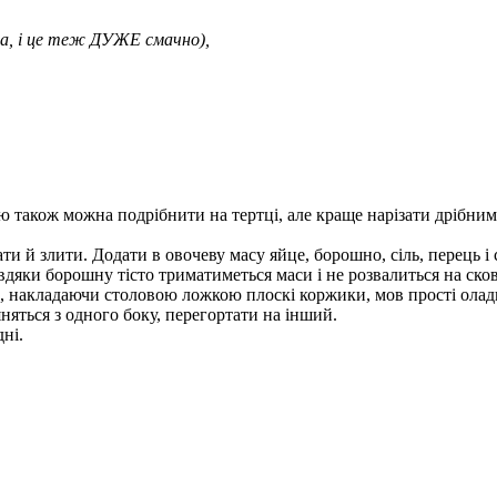
на, і це теж ДУЖЕ смачно),
 також можна подрібнити на тертці, але краще нарізати дрібним
ти й злити. Додати в овочеву масу яйце, борошно, сіль, перець і
вдяки борошну тісто триматиметься маси і не розвалиться на ско
и, накладаючи столовою ложкою плоскі коржики, мов прості олад
няться з одного боку, перегортати на інший.
дні.