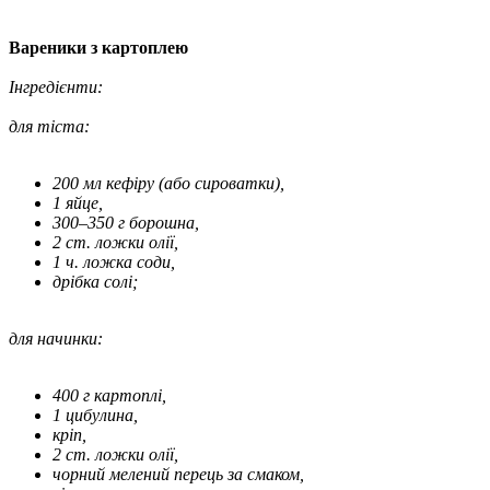
Вареники з картоплею
Інгредієнти:
для тіста:
200 мл кефіру (або сироватки),
1 яйце,
300–350 г борошна,
2 ст. ложки олії,
1 ч. ложка соди,
дрібка солі;
для начинки:
400 г картоплі,
1 цибулина,
кріп,
2 ст. ложки олії,
чорний мелений перець за смаком,