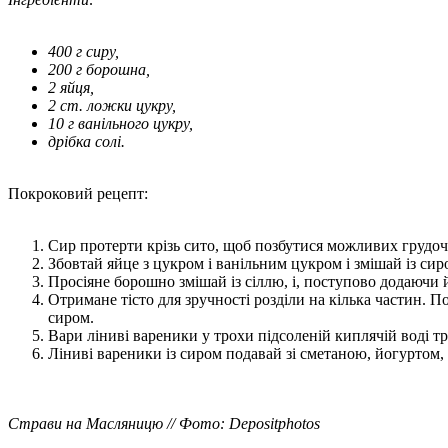
400 г сиру,
200 г борошна,
2 яйця,
2 ст. ложки цукру,
10 г ванільного цукру,
дрібка солі.
Покроковий рецепт:
Сир протерти крізь сито, щоб позбутися можливих грудоч
Збовтай яйце з цукром і ванільним цукром і змішай із сир
Просіяне борошно змішай із сіллю, і, поступово додаючи йо
Отримане тісто для зручності розділи на кілька частин. П
сиром.
Вари ліниві вареники у трохи підсоленій киплячій воді т
Ліниві вареники із сиром подавай зі сметаною, йогуртом,
Страви на Масляницю // Фото: Depositphotos