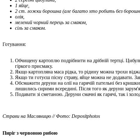
1 яйце,
2 ст. ложки борошна (але багато хто робить без борош
олія,
мелений чорний перець за смаком,
сіль за смаком.
Готування:
Обчищену картоплю подрібнити на дрібній тертці. Цибулю
гіркого присмаку.
Якщо картопляна маса рідка, то рідину можна трохи віджа
Якщо ти готуєш пісну страву, яйце можна не додавати. За
Обсмажити деруни на олії на гарячій пательні без кришк
лишились сирими всередині. Після того як деруни зарум'я
Подавати зі сметаною. Деруни смачні як гарячі, так і холо
Страви на Масляницю // Фото: Depositphotos
Пиріг з червоною рибою