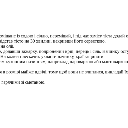
мішане із содою і сіллю, перемішай, і під час замісу тіста додай 
відстав тісто на 30 хвилин, накривши його серветкою.
а олії.
е, додавши зажарку, подрібнений кріп, перець і сіль. Начинку ос
. На кожен плескачик укласти начинку, краї защипати.
ним кухонним начинням, наприклад пароваркою або мантоваркою
в розмірі майже вдвічі, тому щоб вони не злиплися, викладай їх
 гарячими зі сметаною.