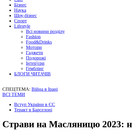
Бізнес
Наука
Шоу-бізнес
Спорт
Lifestyle
Всі новини розділу
Fashion
Food&Drinks
Мотори
Гаджети
Подорожі
Інтер'єри
Гемблінг
БЛОГИ ЧИТАЧІВ
СПЕЦТЕМА:
Війна в Ірані
ВСІ ТЕМИ
Вступ України в ЄС
Теракт в Барселоні
Страви на Масляницю 2023: н