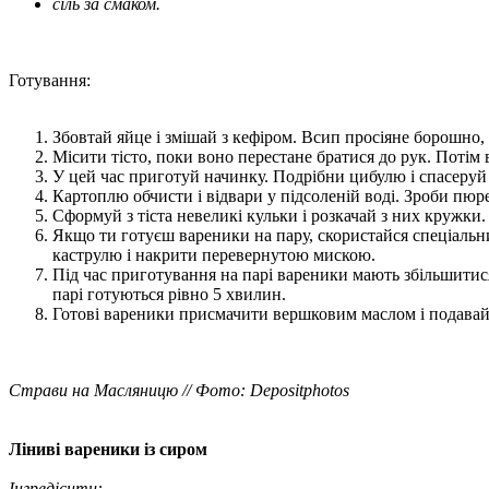
сіль за смаком.
Готування:
Збовтай яйце і змішай з кефіром. Всип просіяне борошно, з
Місити тісто, поки воно перестане братися до рук. Потім 
У цей час приготуй начинку. Подрібни цибулю і спасеруй н
Картоплю обчисти і відвари у підсоленій воді. Зроби пюр
Сформуй з тіста невеликі кульки і розкачай з них кружки
Якщо ти готуєш вареники на пару, скористайся спеціаль
каструлю і накрити перевернутою мискою.
Під час приготування на парі вареники мають збільшитися 
парі готуються рівно 5 хвилин.
Готові вареники присмачити вершковим маслом і подавай
Страви на Масляницю // Фото: Depositphotos
Ліниві вареники із сиром
Інгредієнти: