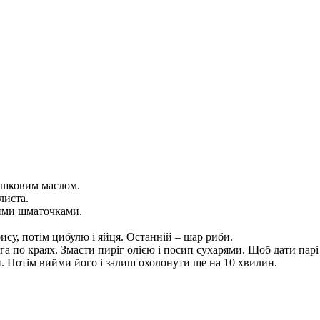
ершковим маслом.
листа.
кими шматочками.
су, потім цибулю і яйця. Останній – шар риби.
га по краях. Змасти пиріг олією і посип сухарями. Щоб дати пар
ин. Потім вийми його і залиш охолонути ще на 10 хвилин.