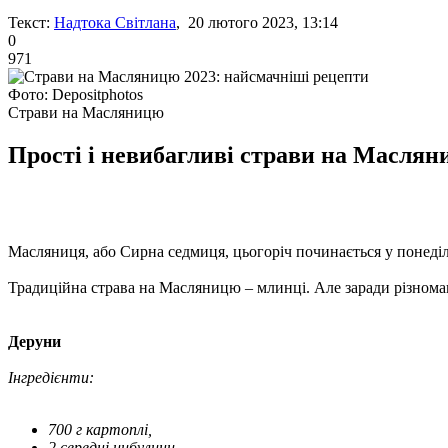
Текст:
Надтока Світлана
, 20 лютого 2023, 13:14
0
971
Фото: Depositphotos
Страви на Масляницю
Прості і невибагливі страви на Масляни
Масляниця, або Сирна седмиця, цьогоріч починається у понеділо
Традиційна страва на Масляницю – млинці. Але заради різноман
Деруни
Інгредієнти:
700 г картоплі,
2 середні цибулини,