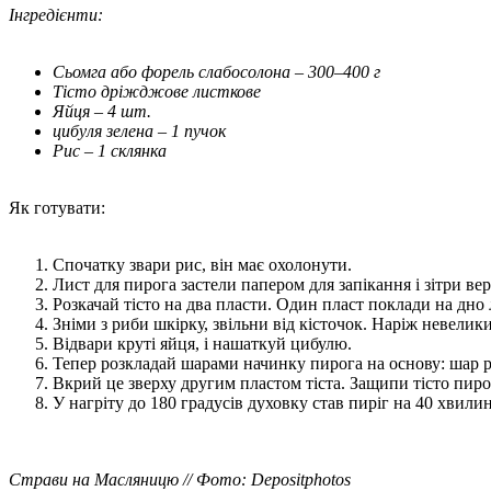
Інгредієнти:
Сьомга або форель слабосолона – 300–400 г
Тісто дріжджове листкове
Яйця – 4 шт.
цибуля зелена – 1 пучок
Рис – 1 склянка
Як готувати:
Спочатку звари рис, він має охолонути.
Лист для пирога застели папером для запікання і зітри в
Розкачай тісто на два пласти. Один пласт поклади на дно 
Зніми з риби шкірку, звільни від кісточок. Наріж невели
Відвари круті яйця, і нашаткуй цибулю.
Тепер розкладай шарами начинку пирога на основу: шар ри
Вкрий це зверху другим пластом тіста. Защипи тісто пиро
У нагріту до 180 градусів духовку став пиріг на 40 хвил
Страви на Масляницю // Фото: Depositphotos