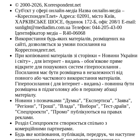
© 2000-2026, Korrespondent.net
Суб'єкт у сфері онлайн-медіа Назва онлайн-медіа –
«КореспонденТ.net» Адреса: 02091, місто Київ,
ХАРКІВСЬКЕ ШОСЕ, будинок 172-Б, офіс 208/1 E-mail:
sunlight@mediadim.com.ua
Телефон: 044-205-43-00
Ідентифікатор медіа – R40-06068
Використання будь-яких матеріалів, розміщених на
сайті, дозволяється за умови посилання на
Корреспондент.net.
При копіюванні матеріалів зі сторінки « Новини України
і світу» , для інтернет - видань - обов'язкове пряме
відкрите для пошукових систем гіперпосилання .
Посилання має бути розміщена в незалежності від
повного або часткового використання матеріалів.
Гіперпосилання ( для інтернет - видань) - повинна бути
розміщена в підзаголовку або в першому абзаці
матеріалу.
Новини з позначками "Думка", "Експертиза", "Заява",
"Регіони", "Гроші", "Влада", "Вибори", "Тест-драйв",
"Спецпроекти", "Промо" публікуються на правах
реклами.
Розділ Спецпроекти створюється спільно з
комерційними партнерами.
Будь яке копіювання, публікація, передрук, чи наступне
поширення інформації, що містить посилання на