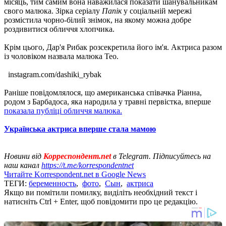
місяць, тим самим вона наважилася показати шанувальникам
свого малюка. Зірка серіалу
Папік
у соціальній мережі
розмістила чорно-білий знімок, на якому можна добре
роздивитися обличчя хлопчика.
Крім цього, Дар'я Рибак розсекретила його ім'я. Актриса разом
із чоловіком назвала малюка Тео.
instagram.com/dashiki_rybak
Раніше повідомлялося, що американська співачка Ріанна,
родом з Барбадоса, яка народила у травні первістка, вперше
показала публіці обличчя малюка.
Українська актриса вперше стала мамою
Новини від
Корреспондент.net
в Telegram. Підписуйтесь на
наш канал
https://t.me/korrespondentnet
Читайте Korrespondent.net в Google News
ТЕГИ:
беременность
,
фото
,
Сын
,
актриса
Якщо ви помітили помилку, виділіть необхідний текст і
натисніть Ctrl + Enter, щоб повідомити про це редакцію.