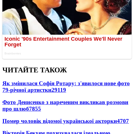
ЧИТАЙТЕ ТАКОЖ
Як змінилася Софія Ротару: з'явилося нове фото
79-річної артистки
29119
Фото Денисенко з нареченим викликав розмови
про шлюб
7855
Помер чоловік відомої української акторки
4707
Вікторія Бекхем похизувалася ідеальною