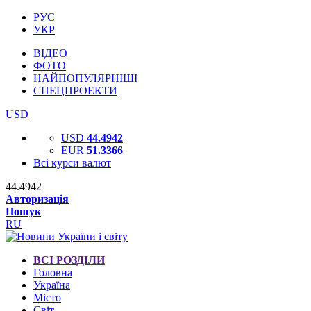
РУС
УКР
ВІДЕО
ФОТО
НАЙПОПУЛЯРНІШІ
СПЕЦПРОЕКТИ
USD
USD
44.4942
EUR
51.3366
Всі курси валют
44.4942
Авторизація
Пошук
RU
ВСІ РОЗДІЛИ
Головна
Україна
Місто
Світ