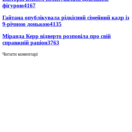
фігурою
4167
Гайтана опублікувала рідкісний сімейний кадр із
9-річною донькою
4135
Міранда Керр відверто розповіла про свій
справжній раціон
3763
Читати коментарі