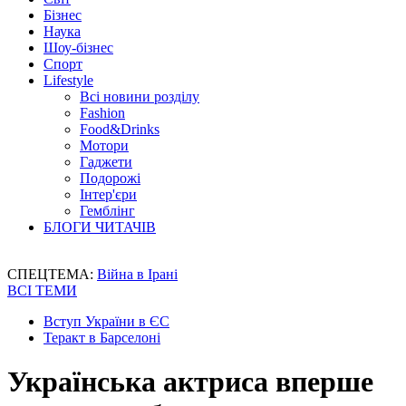
Бізнес
Наука
Шоу-бізнес
Спорт
Lifestyle
Всі новини розділу
Fashion
Food&Drinks
Мотори
Гаджети
Подорожі
Інтер'єри
Гемблінг
БЛОГИ ЧИТАЧІВ
СПЕЦТЕМА:
Війна в Ірані
ВСІ ТЕМИ
Вступ України в ЄС
Теракт в Барселоні
Українська актриса вперше