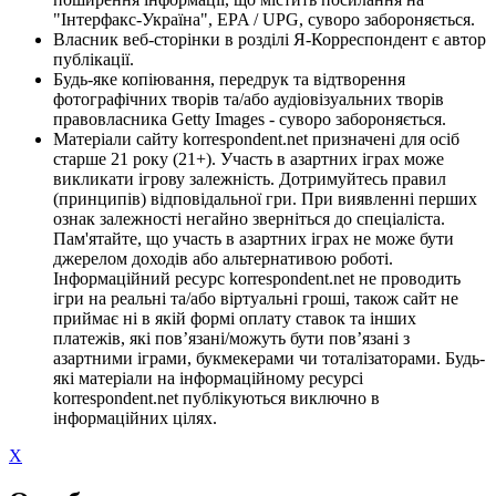
"Інтерфакс-Україна", EPA / UPG, суворо забороняється.
Власник веб-сторінки в розділі Я-Корреспондент є автор
публікації.
Будь-яке копіювання, передрук та відтворення
фотографічних творів та/або аудіовізуальних творів
правовласника Getty Images - суворо забороняється.
Матеріали сайту korrespondent.net призначені для осіб
старше 21 року (21+). Участь в азартних іграх може
викликати ігрову залежність. Дотримуйтесь правил
(принципів) відповідальної гри. При виявленні перших
ознак залежності негайно зверніться до спеціаліста.
Пам'ятайте, що участь в азартних іграх не може бути
джерелом доходів або альтернативою роботі.
Інформаційний ресурс korrespondent.net не проводить
ігри на реальні та/або віртуальні гроші, також сайт не
приймає ні в якій формі оплату ставок та інших
платежів, які пов’язані/можуть бути пов’язані з
азартними іграми, букмекерами чи тоталізаторами. Будь-
які матеріали на інформаційному ресурсі
korrespondent.net публікуються виключно в
інформаційних цілях.
X