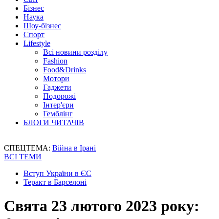
Бізнес
Наука
Шоу-бізнес
Спорт
Lifestyle
Всі новини розділу
Fashion
Food&Drinks
Мотори
Гаджети
Подорожі
Інтер'єри
Гемблінг
БЛОГИ ЧИТАЧІВ
СПЕЦТЕМА:
Війна в Ірані
ВСІ ТЕМИ
Вступ України в ЄС
Теракт в Барселоні
Свята 23 лютого 2023 року: