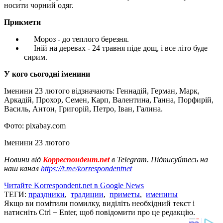
носити чорний одяг.
Прикмети
Мороз - до теплого березня.
Іній на деревах - 24 травня піде дощ, і все літо буде
сирим.
У кого сьогодні іменини
Іменини 23 лютого відзначають: Геннадій, Герман, Марк,
Аркадій, Прохор, Семен, Карп, Валентина, Ганна, Порфирій,
Василь, Антон, Григорій, Петро, Іван, Галина.
Фото: pixabay.com
Іменини 23 лютого
Новини від
Корреспондент.net
в Telegram. Підписуйтесь на
наш канал
https://t.me/korrespondentnet
Читайте Korrespondent.net в Google News
ТЕГИ:
праздники
,
традиции
,
приметы
,
именины
Якщо ви помітили помилку, виділіть необхідний текст і
натисніть Ctrl + Enter, щоб повідомити про це редакцію.