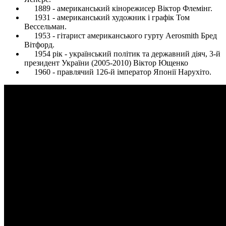
1889 - американський кінорежисер Віктор Флемінг.
1931 - американський художник і графік Том
Вессельман.
1953 - гітарист американського гурту Aerosmith Бред
Вітфорд.
1954 рік - український політик та державний діяч, 3-й
президент України (2005-2010) Віктор Ющенко
1960 - правлячий 126-й імператор Японії Нарухіто.