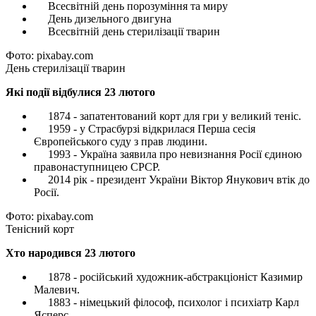
Всесвітній день порозуміння та миру
День дизельного двигуна
Всесвітній день стерилізації тварин
Фото: pixabay.com
День стерилізації тварин
Які події відбулися 23 лютого
1874 - запатентований корт для гри у великий теніс.
1959 - у Страсбурзі відкрилася Перша сесія
Європейського суду з прав людини.
1993 - Україна заявила про невизнання Росії єдиною
правонаступницею СРСР.
2014 рік - президент України Віктор Янукович втік до
Росії.
Фото: pixabay.com
Тенісний корт
Хто народився 23 лютого
1878 - російський художник-абстракціоніст Казимир
Малевич.
1883 - німецький філософ, психолог і психіатр Карл
Ясперс.