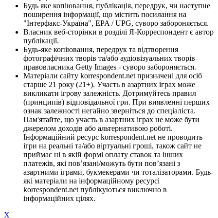
Будь яке копіювання, публікація, передрук, чи наступне
поширення інформації, що містить посилання на
"Інтерфакс-Україна", EPA / UPG, суворо забороняється.
Власник веб-сторінки в розділі Я-Корреспондент є автор
публікації.
Будь-яке копіювання, передрук та відтворення
фотографічних творів та/або аудіовізуальних творів
правовласника Getty Images - суворо забороняється.
Матеріали сайту korrespondent.net призначені для осіб
старше 21 року (21+). Участь в азартних іграх може
викликати ігрову залежність. Дотримуйтесь правил
(принципів) відповідальної гри. При виявленні перших
ознак залежності негайно зверніться до спеціаліста.
Пам'ятайте, що участь в азартних іграх не може бути
джерелом доходів або альтернативою роботі.
Інформаційний ресурс korrespondent.net не проводить
ігри на реальні та/або віртуальні гроші, також сайт не
приймає ні в якій формі оплату ставок та інших
платежів, які пов’язані/можуть бути пов’язані з
азартними іграми, букмекерами чи тоталізаторами. Будь-
які матеріали на інформаційному ресурсі
korrespondent.net публікуються виключно в
інформаційних цілях.
X