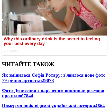
ЧИТАЙТЕ ТАКОЖ
Як змінилася Софія Ротару: з'явилося нове фото
79-річної артистки
29073
Фото Денисенко з нареченим викликав розмови
про шлюб
7844
Помер чоловік відомої української акторки
4664