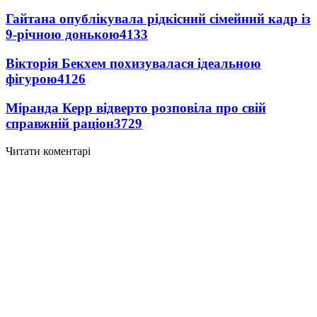
Гайтана опублікувала рідкісний сімейний кадр із
9-річною донькою
4133
Вікторія Бекхем похизувалася ідеальною
фігурою
4126
Міранда Керр відверто розповіла про свій
справжній раціон
3729
Читати коментарі