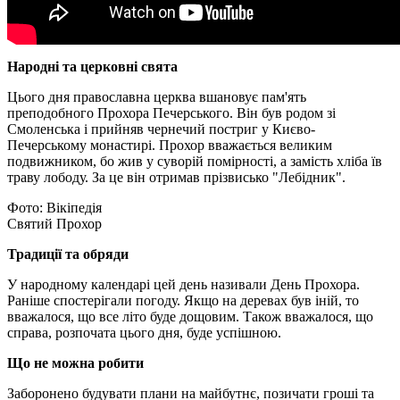
Народні та церковні свята
Цього дня православна церква вшановує пам'ять
преподобного Прохора Печерського. Він був родом зі
Смоленська і прийняв чернечий постриг у Києво-
Печерському монастирі. Прохор вважається великим
подвижником, бо жив у суворій помірності, а замість хліба їв
траву лободу. За це він отримав прізвисько "Лебідник".
Фото: Вікіпедія
Святий Прохор
Традиції та обряди
У народному календарі цей день називали День Прохора.
Раніше спостерігали погоду. Якщо на деревах був іній, то
вважалося, що все літо буде дощовим. Також вважалося, що
справа, розпочата цього дня, буде успішною.
Що не можна робити
Заборонено будувати плани на майбутнє, позичати гроші та