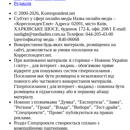
Редакція
© 2000-2026, Korrespondent.net
Суб'єкт у сфері онлайн-медіа Назва онлайн-медіа –
«КореспонденТ.net» Адреса: 02091, місто Київ,
ХАРКІВСЬКЕ ШОСЕ, будинок 172-Б, офіс 208/1 E-mail:
sunlight@mediadim.com.ua
Телефон: 044-205-43-00
Ідентифікатор медіа – R40-06068
Використання будь-яких матеріалів, розміщених на
сайті, дозволяється за умови посилання на
Корреспондент.net.
При копіюванні матеріалів зі сторінки « Новини України
і світу» , для інтернет - видань - обов'язкове пряме
відкрите для пошукових систем гіперпосилання .
Посилання має бути розміщена в незалежності від
повного або часткового використання матеріалів.
Гіперпосилання ( для інтернет - видань) - повинна бути
розміщена в підзаголовку або в першому абзаці
матеріалу.
Новини з позначками "Думка", "Експертиза", "Заява",
"Регіони", "Гроші", "Влада", "Вибори", "Тест-драйв",
"Спецпроекти", "Промо" публікуються на правах
реклами.
Розділ Спецпроекти створюється спільно з
комерційними партнерами.