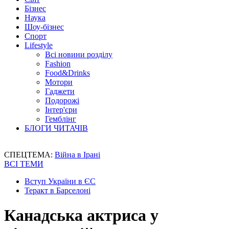
Бізнес
Наука
Шоу-бізнес
Спорт
Lifestyle
Всі новини розділу
Fashion
Food&Drinks
Мотори
Гаджети
Подорожі
Інтер'єри
Гемблінг
БЛОГИ ЧИТАЧІВ
СПЕЦТЕМА:
Війна в Ірані
ВСІ ТЕМИ
Вступ України в ЄС
Теракт в Барселоні
Канадська актриса у