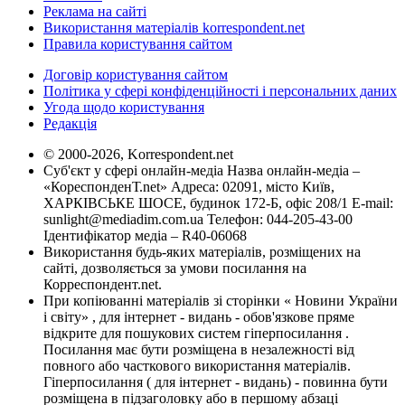
Реклама на сайті
Використання матеріалів korrespondent.net
Правила користування сайтом
Договір користування сайтом
Політика у сфері конфіденційності і персональних даних
Угода щодо користування
Редакція
© 2000-2026, Korrespondent.net
Суб'єкт у сфері онлайн-медіа Назва онлайн-медіа –
«КореспонденТ.net» Адреса: 02091, місто Київ,
ХАРКІВСЬКЕ ШОСЕ, будинок 172-Б, офіс 208/1 E-mail:
sunlight@mediadim.com.ua
Телефон: 044-205-43-00
Ідентифікатор медіа – R40-06068
Використання будь-яких матеріалів, розміщених на
сайті, дозволяється за умови посилання на
Корреспондент.net.
При копіюванні матеріалів зі сторінки « Новини України
і світу» , для інтернет - видань - обов'язкове пряме
відкрите для пошукових систем гіперпосилання .
Посилання має бути розміщена в незалежності від
повного або часткового використання матеріалів.
Гіперпосилання ( для інтернет - видань) - повинна бути
розміщена в підзаголовку або в першому абзаці