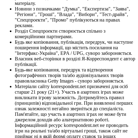
матеріалу.
Новини з позначками "Думка", "Експертиза", "Заява",
"Регіони", "Гроші", "Влада", "Вибори", "Тест-драйв",
"Спецпроекти", "Промо" публікуються на правах
реклами.
Розділ Спецпроекти створюється спільно з
комерційними партнерами.
Будь яке копіювання, публікація, передрук, чи наступне
поширення інформації, що містить посилання на
"Інтерфакс-Україна", EPA / UPG, суворо забороняється.
Власник веб-сторінки в розділі Я-Корреспондент є автор
публікації.
Будь-яке копіювання, передрук та відтворення
фотографічних творів та/або аудіовізуальних творів
правовласника Getty Images - суворо забороняється.
Матеріали сайту korrespondent.net призначені для осіб
старше 21 року (21+). Участь в азартних іграх може
викликати ігрову залежність. Дотримуйтесь правил
(принципів) відповідальної гри. При виявленні перших
ознак залежності негайно зверніться до спеціаліста.
Пам'ятайте, що участь в азартних іграх не може бути
джерелом доходів або альтернативою роботі.
Інформаційний ресурс korrespondent.net не проводить
ігри на реальні та/або віртуальні гроші, також сайт не
приймає ні в якій формі оплату ставок та інших