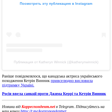
Посмотреть эту публикацию в Instagram
Публикация от Katheryn Winnick (@katherynwinnick)
Раніше повідомлялося, що канадська актриса українського
походження Кетрін Винник
привселюдно висловила
підтримку Україні.
Росія ввела санкції проти Джима Керрі та Кетрін Винник
Новини від
Корреспондент.net
в Telegram. Підписуйтесь на
наш канал
https://t.me/korrespondentnet