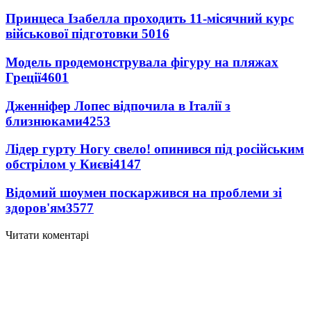
Принцеса Ізабелла проходить 11-місячний курс
військової підготовки
5016
Модель продемонструвала фігуру на пляжах
Греції
4601
Дженніфер Лопес відпочила в Італії з
близнюками
4253
Лідер гурту Ногу свело! опинився під російським
обстрілом у Києві
4147
Відомий шоумен поскаржився на проблеми зі
здоров'ям
3577
Читати коментарі