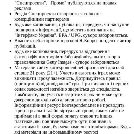
"Спецпроекти", "Промо" публікуються на правах
реклами.
Розділ Спецпроекти створюється спільно з
комерційними партнерами.
Будь яке копіювання, публікація, передрук, чи наступне
поширення інформації, що містить посилання на
"Інтерфакс-Україна", EPA / UPG, суворо забороняється.
Власник веб-сторінки в розділі Я-Корреспондент є автор
публікації.
Будь-яке копіювання, передрук та відтворення
фотографічних творів та/або аудіовізуальних творів
правовласника Getty Images - суворо забороняється.
Матеріали сайту korrespondent.net призначені для осіб
старше 21 року (21+). Участь в азартних іграх може
викликати ігрову залежність. Дотримуйтесь правил
(принципів) відповідальної гри. При виявленні перших
ознак залежності негайно зверніться до спеціаліста.
Пам'ятайте, що участь в азартних іграх не може бути
джерелом доходів або альтернативою роботі.
Інформаційний ресурс korrespondent.net не проводить
ігри на реальні та/або віртуальні гроші, також сайт не
приймає ні в якій формі оплату ставок та інших
платежів, які пов’язані/можуть бути пов’язані з
азартними іграми, букмекерами чи тоталізаторами. Будь-
які матеріали на інформаційному ресурсі