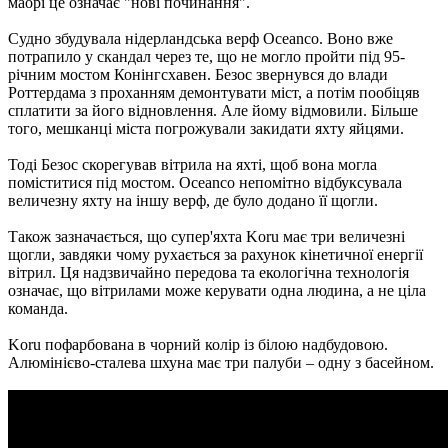
маорі це означає "нові починання".
Судно збудувала нідерландська верф Oceanco. Воно вже
потрапило у скандал через те, що не могло пройти під 95-
річним мостом Конінгсхавен. Безос звернувся до влади
Роттердама з проханням демонтувати міст, а потім пообіцяв
сплатити за його відновлення. Але йому відмовили. Більше
того, мешканці міста погрожували закидати яхту яйцями.
Тоді Безос скорегував вітрила на яхті, щоб вона могла
поміститися під мостом. Oceanco непомітно відбуксувала
величезну яхту на іншу верф, де було додано її щогли.
Також зазначається, що супер'яхта Koru має три величезні
щогли, завдяки чому рухається за рахунок кінетичної енергії
вітрил. Ця надзвичайно передова та екологічна технологія
означає, що вітрилами може керувати одна людина, а не ціла
команда.
Koru пофарбована в чорний колір із білою надбудовою.
Алюмінієво-сталева шхуна має три палуби – одну з басейном.