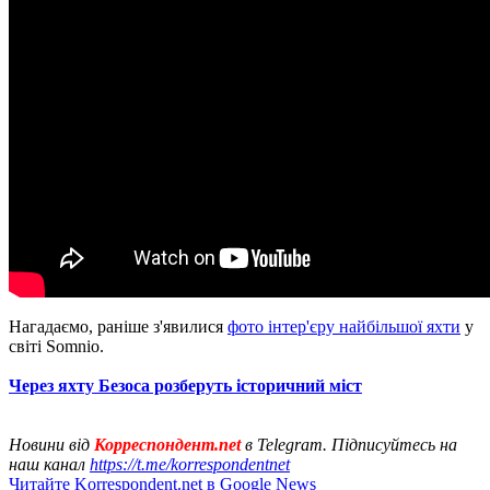
Нагадаємо, раніше з'явилися
фото інтер'єру найбільшої яхти
у
світі Somnio.
Через яхту Безоса розберуть історичний міст
Новини від
Корреспондент.net
в Telegram. Підписуйтесь на
наш канал
https://t.me/korrespondentnet
Читайте Korrespondent.net в Google News