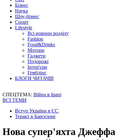
Бізнес
Наука
Шоу-бізнес
Спорт
Lifestyle
Всі новини розділу
Fashion
Food&Drinks
Мотори
Гаджети
Подорожі
Інтер'єри
Гемблінг
БЛОГИ ЧИТАЧІВ
СПЕЦТЕМА:
Війна в Ірані
ВСІ ТЕМИ
Вступ України в ЄС
Теракт в Барселоні
Нова супер'яхта Джеффа