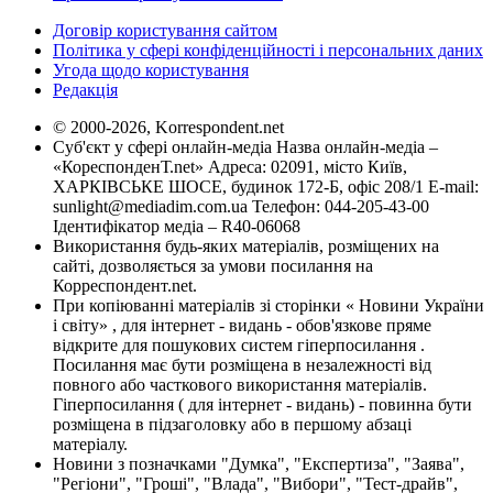
Договір користування сайтом
Політика у сфері конфіденційності і персональних даних
Угода щодо користування
Редакція
© 2000-2026, Korrespondent.net
Суб'єкт у сфері онлайн-медіа Назва онлайн-медіа –
«КореспонденТ.net» Адреса: 02091, місто Київ,
ХАРКІВСЬКЕ ШОСЕ, будинок 172-Б, офіс 208/1 E-mail:
sunlight@mediadim.com.ua
Телефон: 044-205-43-00
Ідентифікатор медіа – R40-06068
Використання будь-яких матеріалів, розміщених на
сайті, дозволяється за умови посилання на
Корреспондент.net.
При копіюванні матеріалів зі сторінки « Новини України
і світу» , для інтернет - видань - обов'язкове пряме
відкрите для пошукових систем гіперпосилання .
Посилання має бути розміщена в незалежності від
повного або часткового використання матеріалів.
Гіперпосилання ( для інтернет - видань) - повинна бути
розміщена в підзаголовку або в першому абзаці
матеріалу.
Новини з позначками "Думка", "Експертиза", "Заява",
"Регіони", "Гроші", "Влада", "Вибори", "Тест-драйв",