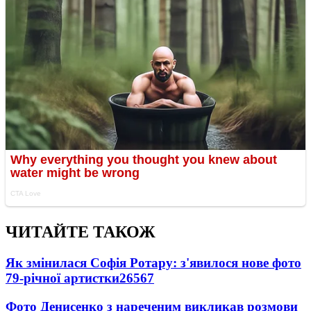
ЧИТАЙТЕ ТАКОЖ
Як змінилася Софія Ротару: з'явилося нове фото
79-річної артистки
26567
Фото Денисенко з нареченим викликав розмови