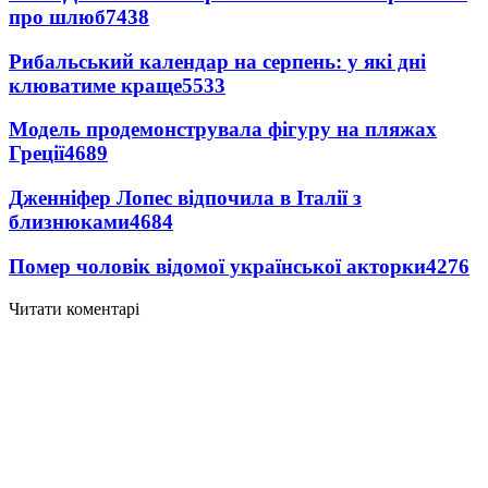
про шлюб
7438
Рибальський календар на серпень: у які дні
клюватиме краще
5533
Модель продемонструвала фігуру на пляжах
Греції
4689
Дженніфер Лопес відпочила в Італії з
близнюками
4684
Помер чоловік відомої української акторки
4276
Читати коментарі