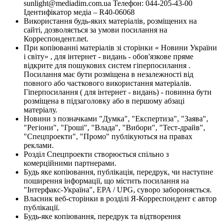
sunlight@mediadim.com.ua
Телефон: 044-205-43-00
Ідентифікатор медіа – R40-06068
Використання будь-яких матеріалів, розміщених на
сайті, дозволяється за умови посилання на
Корреспондент.net.
При копіюванні матеріалів зі сторінки « Новини України
і світу» , для інтернет - видань - обов'язкове пряме
відкрите для пошукових систем гіперпосилання .
Посилання має бути розміщена в незалежності від
повного або часткового використання матеріалів.
Гіперпосилання ( для інтернет - видань) - повинна бути
розміщена в підзаголовку або в першому абзаці
матеріалу.
Новини з позначками "Думка", "Експертиза", "Заява",
"Регіони", "Гроші", "Влада", "Вибори", "Тест-драйв",
"Спецпроекти", "Промо" публікуються на правах
реклами.
Розділ Спецпроекти створюється спільно з
комерційними партнерами.
Будь яке копіювання, публікація, передрук, чи наступне
поширення інформації, що містить посилання на
"Інтерфакс-Україна", EPA / UPG, суворо забороняється.
Власник веб-сторінки в розділі Я-Корреспондент є автор
публікації.
Будь-яке копіювання, передрук та відтворення