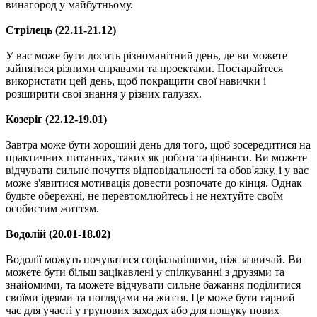
винагород у майбутньому.
Стрілець (22.11-21.12)
У вас може бути досить різноманітний день, де ви можете
зайнятися різними справами та проектами. Постарайтеся
використати цей день, щоб покращити свої навички і
розширити свої знання у різних галузях.
Козеріг (22.12-19.01)
Завтра може бути хороший день для того, щоб зосередитися на
практичних питаннях, таких як робота та фінанси. Ви можете
відчувати сильне почуття відповідальності та обов'язку, і у вас
може з'явитися мотивація довести розпочате до кінця. Однак
будьте обережні, не перевтомлюйтесь і не нехтуйте своїм
особистим життям.
Водолій (20.01-18.02)
Водолії можуть почуватися соціальнішими, ніж зазвичай. Ви
можете бути більш зацікавлені у спілкуванні з друзями та
знайомими, та можете відчувати сильне бажання поділитися
своїми ідеями та поглядами на життя. Це може бути гарний
час для участі у групових заходах або для пошуку нових