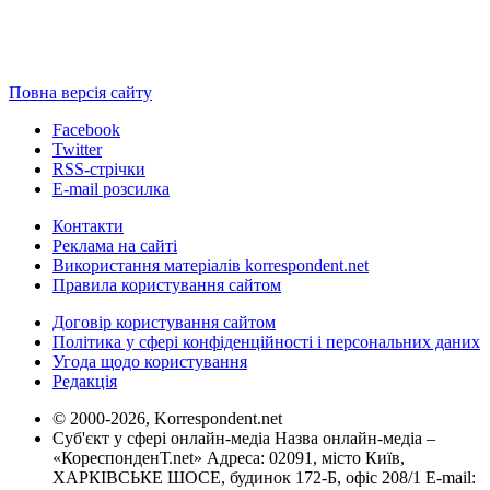
Повна версія сайту
Facebook
Twitter
RSS-стрічки
E-mail розсилка
Контакти
Реклама на сайті
Використання матеріалів korrespondent.net
Правила користування сайтом
Договір користування сайтом
Політика у сфері конфіденційності і персональних даних
Угода щодо користування
Редакція
© 2000-2026, Korrespondent.net
Суб'єкт у сфері онлайн-медіа Назва онлайн-медіа –
«КореспонденТ.net» Адреса: 02091, місто Київ,
ХАРКІВСЬКЕ ШОСЕ, будинок 172-Б, офіс 208/1 E-mail: