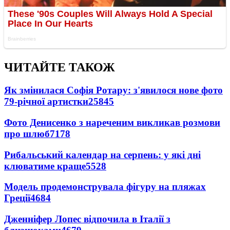
ЧИТАЙТЕ ТАКОЖ
Як змінилася Софія Ротару: з'явилося нове фото
79-річної артистки
25845
Фото Денисенко з нареченим викликав розмови
про шлюб
7178
Рибальський календар на серпень: у які дні
клюватиме краще
5528
Модель продемонструвала фігуру на пляжах
Греції
4684
Дженніфер Лопес відпочила в Італії з