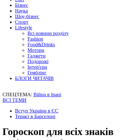
Бізнес
Наука
Шоу-бізнес
Спорт
Lifestyle
Всі новини розділу
Fashion
Food&Drinks
Мотори
Гаджети
Подорожі
Інтер'єри
Гемблінг
БЛОГИ ЧИТАЧІВ
СПЕЦТЕМА:
Війна в Ірані
ВСІ ТЕМИ
Вступ України в ЄС
Теракт в Барселоні
Гороскоп для всіх знаків