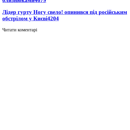
близнюками
4679
Лідер гурту Ногу свело! опинився під російським
обстрілом у Києві
4204
Читати коментарі