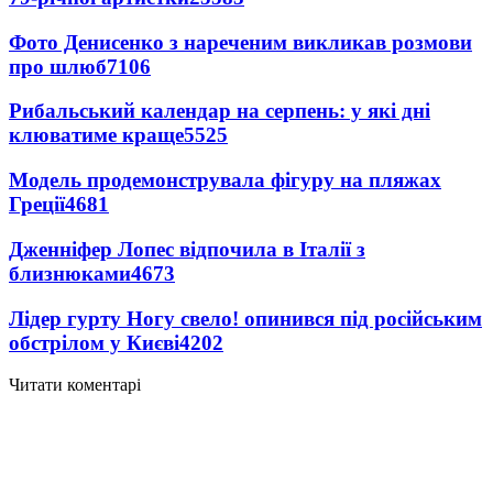
Фото Денисенко з нареченим викликав розмови
про шлюб
7106
Рибальський календар на серпень: у які дні
клюватиме краще
5525
Модель продемонструвала фігуру на пляжах
Греції
4681
Дженніфер Лопес відпочила в Італії з
близнюками
4673
Лідер гурту Ногу свело! опинився під російським
обстрілом у Києві
4202
Читати коментарі