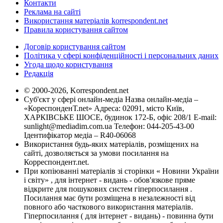
Контакти
Реклама на сайті
Використання матеріалів korrespondent.net
Правила користування сайтом
Договір користування сайтом
Політика у сфері конфіденційності і персональних даних
Угода щодо користування
Редакція
© 2000-2026, Korrespondent.net
Суб'єкт у сфері онлайн-медіа Назва онлайн-медіа –
«КореспонденТ.net» Адреса: 02091, місто Київ,
ХАРКІВСЬКЕ ШОСЕ, будинок 172-Б, офіс 208/1 E-mail:
sunlight@mediadim.com.ua
Телефон: 044-205-43-00
Ідентифікатор медіа – R40-06068
Використання будь-яких матеріалів, розміщених на
сайті, дозволяється за умови посилання на
Корреспондент.net.
При копіюванні матеріалів зі сторінки « Новини України
і світу» , для інтернет - видань - обов'язкове пряме
відкрите для пошукових систем гіперпосилання .
Посилання має бути розміщена в незалежності від
повного або часткового використання матеріалів.
Гіперпосилання ( для інтернет - видань) - повинна бути