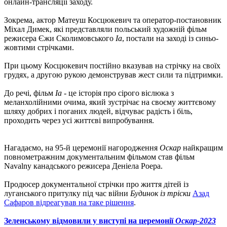
онлайн-трансляції заходу.
Зокрема, актор Матеуш Косцюкевич та оператор-постановник
Міхал Димек, які представляли польський художній фільм
режисера Єжи Сколимовського
Іа
, постали на заході із синьо-
жовтими стрічками.
При цьому Косцюкевич постійно вказував на стрічку на своїх
грудях, а другою рукою демонстрував жест сили та підтримки.
До речі, фільм
Іа
- це історія про сірого віслюка з
меланхолійними очима, який зустрічає на своєму життєвому
шляху добрих і поганих людей, відчуває радість і біль,
проходить через усі життєві випробування.
Нагадаємо, на 95-й церемонії нагородження
Оскар
найкращим
повнометражним документальним фільмом став фільм
Navalny канадського режисера Деніела Роера.
Продюсер документальної стрічки про життя дітей із
луганського притулку під час війни
Будинок із тріски
Азад
Сафаров відреагував на таке рішення
.
Зеленському відмовили у виступі на церемонії
Оскар-2023