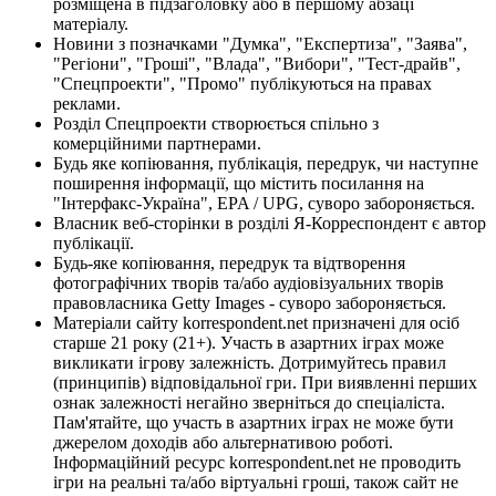
розміщена в підзаголовку або в першому абзаці
матеріалу.
Новини з позначками "Думка", "Експертиза", "Заява",
"Регіони", "Гроші", "Влада", "Вибори", "Тест-драйв",
"Спецпроекти", "Промо" публікуються на правах
реклами.
Розділ Спецпроекти створюється спільно з
комерційними партнерами.
Будь яке копіювання, публікація, передрук, чи наступне
поширення інформації, що містить посилання на
"Інтерфакс-Україна", EPA / UPG, суворо забороняється.
Власник веб-сторінки в розділі Я-Корреспондент є автор
публікації.
Будь-яке копіювання, передрук та відтворення
фотографічних творів та/або аудіовізуальних творів
правовласника Getty Images - суворо забороняється.
Матеріали сайту korrespondent.net призначені для осіб
старше 21 року (21+). Участь в азартних іграх може
викликати ігрову залежність. Дотримуйтесь правил
(принципів) відповідальної гри. При виявленні перших
ознак залежності негайно зверніться до спеціаліста.
Пам'ятайте, що участь в азартних іграх не може бути
джерелом доходів або альтернативою роботі.
Інформаційний ресурс korrespondent.net не проводить
ігри на реальні та/або віртуальні гроші, також сайт не