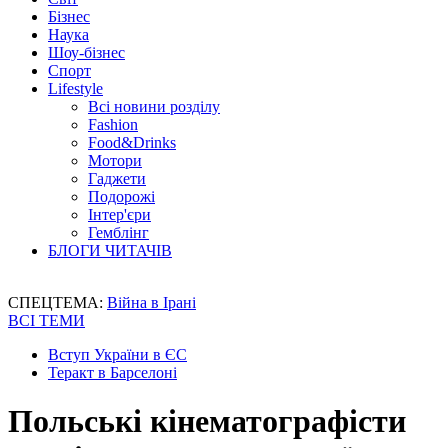
Бізнес
Наука
Шоу-бізнес
Спорт
Lifestyle
Всі новини розділу
Fashion
Food&Drinks
Мотори
Гаджети
Подорожі
Інтер'єри
Гемблінг
БЛОГИ ЧИТАЧІВ
СПЕЦТЕМА:
Війна в Ірані
ВСІ ТЕМИ
Вступ України в ЄС
Теракт в Барселоні
Польські кінематографісти