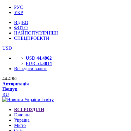
РУС
УКР
ВІДЕО
ФОТО
НАЙПОПУЛЯРНІШІ
СПЕЦПРОЕКТИ
USD
USD
44.4962
EUR
51.3814
Всі курси валют
44.4962
Авторизація
Пошук
RU
ВСІ РОЗДІЛИ
Головна
Україна
Місто
Світ