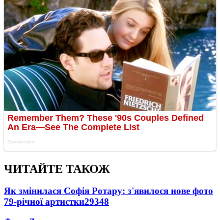
ЧИТАЙТЕ ТАКОЖ
Як змінилася Софія Ротару: з'явилося нове фото
79-річної артистки
29348