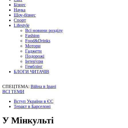
Бізнес
Наука
Шоу-бізнес
Спорт
Lifestyle
Всі новини розділу
Fashion
Food&Drinks
Мотори
Гаджети
Подорожі
Інтер'єри
Гемблінг
БЛОГИ ЧИТАЧІВ
СПЕЦТЕМА:
Війна в Ірані
ВСІ ТЕМИ
Вступ України в ЄС
Теракт в Барселоні
У Мінкульті