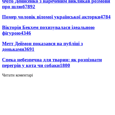
Фото Денисенко з нареченим викликав розмови
про шлюб
7892
Помер чоловік відомої української акторки
4784
Вікторія Бекхем похизувалася ідеальною
фігурою
4346
Метт Деймон показався на публіці з
доньками
3691
Спека небезпечна для тварин: як розпізнати
перегрів у кота чи собаки
1800
Читати коментарі