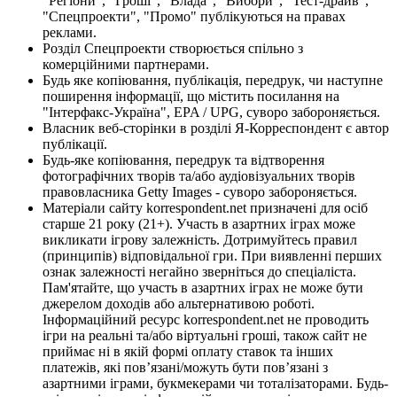
"Регіони", "Гроші", "Влада", "Вибори", "Тест-драйв",
"Спецпроекти", "Промо" публікуються на правах
реклами.
Розділ Спецпроекти створюється спільно з
комерційними партнерами.
Будь яке копіювання, публікація, передрук, чи наступне
поширення інформації, що містить посилання на
"Інтерфакс-Україна", EPA / UPG, суворо забороняється.
Власник веб-сторінки в розділі Я-Корреспондент є автор
публікації.
Будь-яке копіювання, передрук та відтворення
фотографічних творів та/або аудіовізуальних творів
правовласника Getty Images - суворо забороняється.
Матеріали сайту korrespondent.net призначені для осіб
старше 21 року (21+). Участь в азартних іграх може
викликати ігрову залежність. Дотримуйтесь правил
(принципів) відповідальної гри. При виявленні перших
ознак залежності негайно зверніться до спеціаліста.
Пам'ятайте, що участь в азартних іграх не може бути
джерелом доходів або альтернативою роботі.
Інформаційний ресурс korrespondent.net не проводить
ігри на реальні та/або віртуальні гроші, також сайт не
приймає ні в якій формі оплату ставок та інших
платежів, які пов’язані/можуть бути пов’язані з
азартними іграми, букмекерами чи тоталізаторами. Будь-