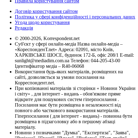
Правила користування сайтом
Договір користування сайтом
Політика у сфері конфіденційності і персональних даних
Угода щодо користування
Редакція
© 2000-2026, Korrespondent.net
Суб'єкт у сфері онлайн-медіа Назва онлайн-медіа –
«КореспонденТ.net» Адреса: 02091, місто Київ,
ХАРКІВСЬКЕ ШОСЕ, будинок 172-Б, офіс 208/1 E-mail:
sunlight@mediadim.com.ua
Телефон: 044-205-43-00
Ідентифікатор медіа – R40-06068
Використання будь-яких матеріалів, розміщених на
сайті, дозволяється за умови посилання на
Корреспондент.net.
При копіюванні матеріалів зі сторінки « Новини України
і світу» , для інтернет - видань - обов'язкове пряме
відкрите для пошукових систем гіперпосилання .
Посилання має бути розміщена в незалежності від
повного або часткового використання матеріалів.
Гіперпосилання ( для інтернет - видань) - повинна бути
розміщена в підзаголовку або в першому абзаці
матеріалу.
Новини з позначками "Думка", "Експертиза", "Заява",