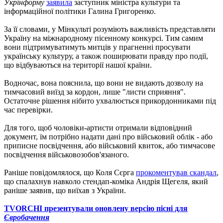
Укрінформу
заявила
заступник міністра культури та
інформаційної політики Галина Григоренко.
За її словами, у Мінкульті розуміють важливість представляти
Україну на міжнародному пісенному конкурсі. Тим самим
вони підтримуватимуть митців у прагненні просувати
українську культуру, а також поширювати правду про події,
що відбуваються на території нашої країни.
Водночас, вона пояснила, що вони не видають дозволу на
тимчасовий виїзд за кордон, лише "листи сприяння".
Остаточне рішення нібито ухвалюється прикордонниками під
час перевірки.
Для того, щоб чоловіки-артисти отримали відповідний
документ, їм потрібно надати дані про військовий облік - або
приписне посвідчення, або військовий квиток, або тимчасове
посвідчення військовозобов'язаного.
Раніше повідомлялося, що Коля Сєрга
прокоментував скандал
,
що спалахнув навколо стендап-коміка Андрія Щегеля, який
раніше заявив, що виїхав з України.
TVORCHI презентували оновлену версію пісні для
Євробачення