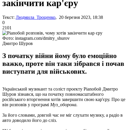
закінчити кар'єру
Текст:
Людмила Троценко
, 20 березня 2023, 18:38
0
2101
Фото: instagram.com/dmitry_shurov
Дмитро Шуров
З початку війни йому було емоційно
важко, проте він таки зібрався і почав
виступати для військових.
Український музикант та соліст проекту Pianoбой Дмитро
Шуров зізнався, що на початку повномасштабного
російського вторгнення хотів завершити свою кар'єру. Про це
він розповів у програмі
Муз_оборона.
За його словами, довгий час не міг слухати музику, а радіо в
авто доводило його до сліз.