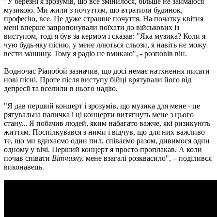
"У березні я зрозумів, що все змінилося, більше не займаюся
музикою. Ми жили з почуттям, що втратили будинок,
професію, все. Це дуже страшне почуття. На початку квітня
мені вперше запропонували поїхати до військових із
виступом, тоді я був за кермом і сказав: "Яка музика? Коли я
чую будь-яку пісню, у мене ллються сльози, я навіть не можу
вести машину. Тому я радіо не вмикаю", - розповів він.
Водночас Pianoбой зазначив, що досі немає натхнення писати
нові пісні. Проте після виступу бійці врятували його від
депресії та вселили в нього надію.
"Я дав перший концерт і зрозумів, що музика для мене - це
рятувальна паличка і ці концерти витягнуть мене з цього
стану... Я побачив людей, яким набагато важче, які ризикують
життям. Поспілкувався з ними і відчув, що для них важливо
те, що ми вдихаємо один пил, співаємо разом, дивимося один
одному у вічі. Перший концерт я просто проплакав. А коли
почав співати
Вітчизну,
мене взагалі розквасило", – поділився
виконавець.