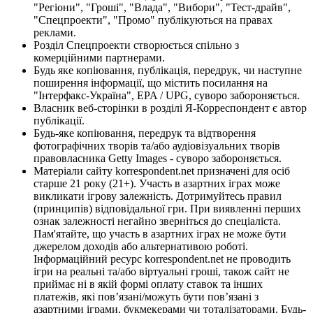
"Регіони", "Гроші", "Влада", "Вибори", "Тест-драйв",
"Спецпроекти", "Промо" публікуються на правах
реклами.
Розділ Спецпроекти створюється спільно з
комерційними партнерами.
Будь яке копіювання, публікація, передрук, чи наступне
поширення інформації, що містить посилання на
"Інтерфакс-Україна", EPA / UPG, суворо забороняється.
Власник веб-сторінки в розділі Я-Корреспондент є автор
публікації.
Будь-яке копіювання, передрук та відтворення
фотографічних творів та/або аудіовізуальних творів
правовласника Getty Images - суворо забороняється.
Матеріали сайту korrespondent.net призначені для осіб
старше 21 року (21+). Участь в азартних іграх може
викликати ігрову залежність. Дотримуйтесь правил
(принципів) відповідальної гри. При виявленні перших
ознак залежності негайно зверніться до спеціаліста.
Пам'ятайте, що участь в азартних іграх не може бути
джерелом доходів або альтернативою роботі.
Інформаційний ресурс korrespondent.net не проводить
ігри на реальні та/або віртуальні гроші, також сайт не
приймає ні в якій формі оплату ставок та інших
платежів, які пов’язані/можуть бути пов’язані з
азартними іграми, букмекерами чи тоталізаторами. Будь-