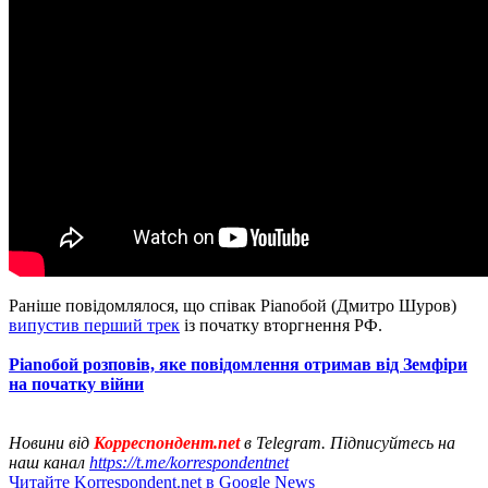
Раніше повідомлялося, що співак Pianoбой (Дмитро Шуров)
випустив перший трек
із початку вторгнення РФ.
Pianoбой розповів, яке повідомлення отримав від Земфіри
на початку війни
Новини від
Корреспондент.net
в Telegram. Підписуйтесь на
наш канал
https://t.me/korrespondentnet
Читайте Korrespondent.net в Google News