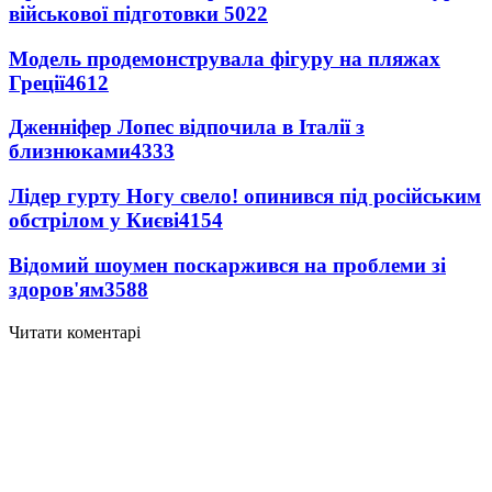
військової підготовки
5022
Модель продемонструвала фігуру на пляжах
Греції
4612
Дженніфер Лопес відпочила в Італії з
близнюками
4333
Лідер гурту Ногу свело! опинився під російським
обстрілом у Києві
4154
Відомий шоумен поскаржився на проблеми зі
здоров'ям
3588
Читати коментарі