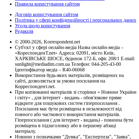
Правила користування сайтом
Договір користування сайтом
Політика у сфері конфіденційності і персональних даних
Угода щодо користування
Редакція
© 2000-2026, Korrespondent.net
Суб'єкт у сфері онлайн-медіа Назва онлайн-медіа –
«КореспонденТ.net» Адреса: 02091, місто Київ,
ХАРКІВСЬКЕ ШОСЕ, будинок 172-Б, офіс 208/1 E-mail:
sunlight@mediadim.com.ua
Телефон: 044-205-43-00
Ідентифікатор медіа – R40-06068
Використання будь-яких матеріалів, розміщених на
сайті, дозволяється за умови посилання на
Корреспондент.net.
При копіюванні матеріалів зі сторінки « Новини України
і світу» , для інтернет - видань - обов'язкове пряме
відкрите для пошукових систем гіперпосилання .
Посилання має бути розміщена в незалежності від
повного або часткового використання матеріалів.
Гіперпосилання ( для інтернет - видань) - повинна бути
розміщена в підзаголовку або в першому абзаці
матеріалу.
Новини з позначками "Думка", "Експертиза", "Заява",