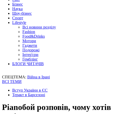
Бізнес
Наука
Шоу-бізнес
Спорт
Lifestyle
Всі новини розділу
Fashion
Food&Drinks
Мотори
Гаджети
Подорожі
Інтер'єри
Гемблінг
БЛОГИ ЧИТАЧІВ
СПЕЦТЕМА:
Війна в Ірані
ВСІ ТЕМИ
Вступ України в ЄС
Теракт в Барселоні
Pianoбой розповів, чому хотів