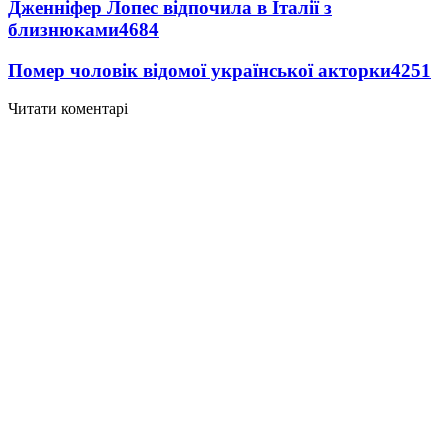
Дженніфер Лопес відпочила в Італії з
близнюками
4684
Помер чоловік відомої української акторки
4251
Читати коментарі