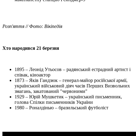
Розп'яття // Фото: Вікіпедія
Хто народився 21 березня
1895 – Леонід Утьосов – радянський естрадний артист і
співак, кіноактор
1873 – Яків Гандзюк – генерал-майор російської армії,
український військовий діяч часів Перших Визвольних
змагань, закатований "червоними"
1929 – Юрій Мушкетик – український письменник,
голова Спілки письменників України
1980 – Роналдінью – бразильський футболіст