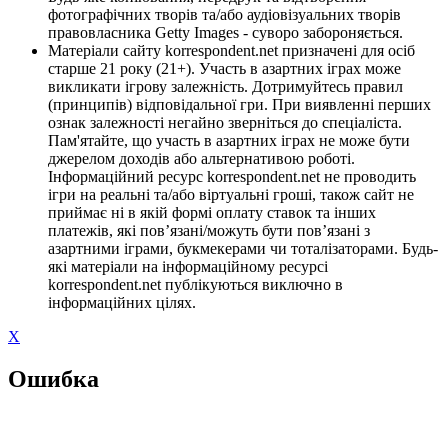
фотографічних творів та/або аудіовізуальних творів
правовласника Getty Images - суворо забороняється.
Матеріали сайту korrespondent.net призначені для осіб
старше 21 року (21+). Участь в азартних іграх може
викликати ігрову залежність. Дотримуйтесь правил
(принципів) відповідальної гри. При виявленні перших
ознак залежності негайно зверніться до спеціаліста.
Пам'ятайте, що участь в азартних іграх не може бути
джерелом доходів або альтернативою роботі.
Інформаційний ресурс korrespondent.net не проводить
ігри на реальні та/або віртуальні гроші, також сайт не
приймає ні в якій формі оплату ставок та інших
платежів, які пов’язані/можуть бути пов’язані з
азартними іграми, букмекерами чи тоталізаторами. Будь-
які матеріали на інформаційному ресурсі
korrespondent.net публікуються виключно в
інформаційних цілях.
X
Ошибка