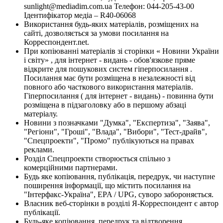
sunlight@mediadim.com.ua
Телефон: 044-205-43-00
Ідентифікатор медіа – R40-06068
Використання будь-яких матеріалів, розміщених на
сайті, дозволяється за умови посилання на
Корреспондент.net.
При копіюванні матеріалів зі сторінки « Новини України
і світу» , для інтернет - видань - обов'язкове пряме
відкрите для пошукових систем гіперпосилання .
Посилання має бути розміщена в незалежності від
повного або часткового використання матеріалів.
Гіперпосилання ( для інтернет - видань) - повинна бути
розміщена в підзаголовку або в першому абзаці
матеріалу.
Новини з позначками "Думка", "Експертиза", "Заява",
"Регіони", "Гроші", "Влада", "Вибори", "Тест-драйв",
"Спецпроекти", "Промо" публікуються на правах
реклами.
Розділ Спецпроекти створюється спільно з
комерційними партнерами.
Будь яке копіювання, публікація, передрук, чи наступне
поширення інформації, що містить посилання на
"Інтерфакс-Україна", EPA / UPG, суворо забороняється.
Власник веб-сторінки в розділі Я-Корреспондент є автор
публікації.
Будь-яке копіювання, передрук та відтворення