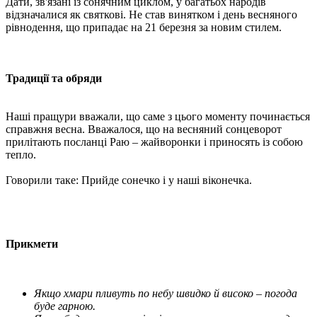
Дати, зв'язані із сонячним циклом, у багатьох народів
відзначалися як святкові. Не став винятком і день весняного
рівнодення, що припадає на 21 березня за новим стилем.
Традиції та обряди
Наші пращури вважали, що саме з цього моменту починається
справжня весна. Вважалося, що на весняний сонцеворот
прилітають посланці Раю – жайворонки і приносять із собою
тепло.
Говорили таке: Прийде сонечко і у наші віконечка.
Прикмети
Якщо хмари пливуть по небу швидко й високо – погода
буде гарною.