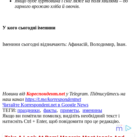
Якщо буде хуртовина і сніг ляже на поля хвилями – до
гарного врожаю хліба й овочів.
У кого сьогодні іменини
Іменини сьогодні відзначають: Афанасій, Володимир, Іван.
Новини від
Кореспондент.net
у Telegram. Підписуйтесь на
наш канал
https://t.me/korrespondentnet
Читайте Korrespondent.net в Google News
ТЕГИ:
праздники
,
факты
,
приметы
,
именины
Якщо ви помітили помилку, виділіть необхідний текст і
натисніть Ctrl + Enter, щоб повідомити про це редакцію.