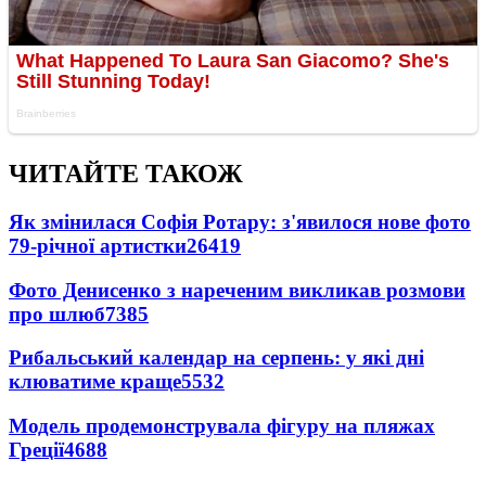
ЧИТАЙТЕ ТАКОЖ
Як змінилася Софія Ротару: з'явилося нове фото
79-річної артистки
26419
Фото Денисенко з нареченим викликав розмови
про шлюб
7385
Рибальський календар на серпень: у які дні
клюватиме краще
5532
Модель продемонструвала фігуру на пляжах
Греції
4688