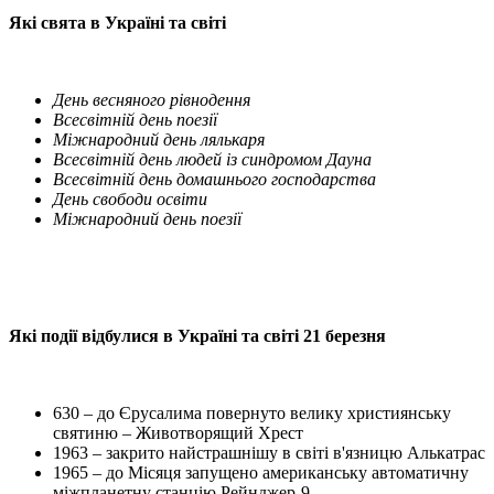
Які свята в Україні та світі
День весняного рівнодення
Всесвітній день поезії
Міжнародний день лялькаря
Всесвітній день людей із синдромом Дауна
Всесвітній день домашнього господарства
День свободи освіти
Міжнародний день поезії
Які події відбулися в Україні та світі 21 березня
630 – до Єрусалима повернуто велику християнську
святиню – Животворящий Хрест
1963 – закрито найстрашнішу в світі в'язницю Алькатрас
1965 – до Місяця запущено американську автоматичну
міжпланетну станцію Рейнджер-9