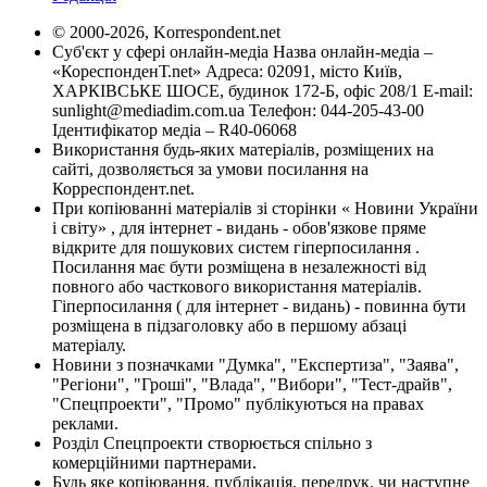
© 2000-2026, Korrespondent.net
Суб'єкт у сфері онлайн-медіа Назва онлайн-медіа –
«КореспонденТ.net» Адреса: 02091, місто Київ,
ХАРКІВСЬКЕ ШОСЕ, будинок 172-Б, офіс 208/1 E-mail:
sunlight@mediadim.com.ua
Телефон: 044-205-43-00
Ідентифікатор медіа – R40-06068
Використання будь-яких матеріалів, розміщених на
сайті, дозволяється за умови посилання на
Корреспондент.net.
При копіюванні матеріалів зі сторінки « Новини України
і світу» , для інтернет - видань - обов'язкове пряме
відкрите для пошукових систем гіперпосилання .
Посилання має бути розміщена в незалежності від
повного або часткового використання матеріалів.
Гіперпосилання ( для інтернет - видань) - повинна бути
розміщена в підзаголовку або в першому абзаці
матеріалу.
Новини з позначками "Думка", "Експертиза", "Заява",
"Регіони", "Гроші", "Влада", "Вибори", "Тест-драйв",
"Спецпроекти", "Промо" публікуються на правах
реклами.
Розділ Спецпроекти створюється спільно з
комерційними партнерами.
Будь яке копіювання, публікація, передрук, чи наступне