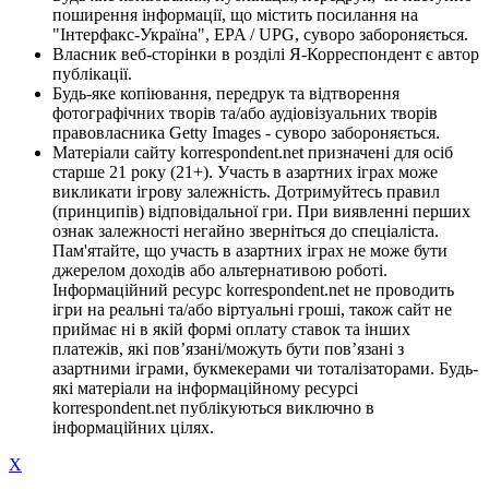
поширення інформації, що містить посилання на
"Інтерфакс-Україна", EPA / UPG, суворо забороняється.
Власник веб-сторінки в розділі Я-Корреспондент є автор
публікації.
Будь-яке копіювання, передрук та відтворення
фотографічних творів та/або аудіовізуальних творів
правовласника Getty Images - суворо забороняється.
Матеріали сайту korrespondent.net призначені для осіб
старше 21 року (21+). Участь в азартних іграх може
викликати ігрову залежність. Дотримуйтесь правил
(принципів) відповідальної гри. При виявленні перших
ознак залежності негайно зверніться до спеціаліста.
Пам'ятайте, що участь в азартних іграх не може бути
джерелом доходів або альтернативою роботі.
Інформаційний ресурс korrespondent.net не проводить
ігри на реальні та/або віртуальні гроші, також сайт не
приймає ні в якій формі оплату ставок та інших
платежів, які пов’язані/можуть бути пов’язані з
азартними іграми, букмекерами чи тоталізаторами. Будь-
які матеріали на інформаційному ресурсі
korrespondent.net публікуються виключно в
інформаційних цілях.
X