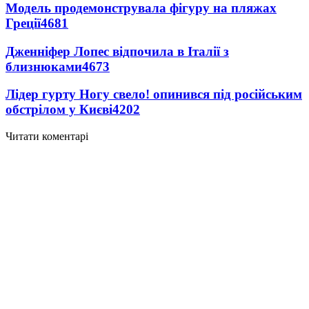
Модель продемонструвала фігуру на пляжах
Греції
4681
Дженніфер Лопес відпочила в Італії з
близнюками
4673
Лідер гурту Ногу свело! опинився під російським
обстрілом у Києві
4202
Читати коментарі