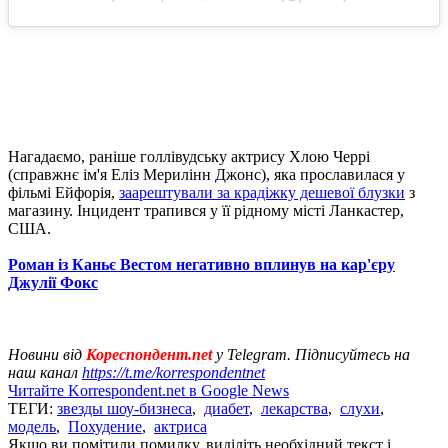
Нагадаємо, раніше голлівудську актрису Хлою Черрі
(справжнє ім'я Еліз Мерилінн Джонс), яка прославилася у
фільмі Ейфорія,
заарештували за крадіжку дешевої блузки
з
магазину. Інцидент трапився у її рідному місті Ланкастер,
США.
Роман із Каньє Вестом негативно вплинув на кар'єру
Джулії Фокс
Новини від
Кореспондент.net
у Telegram. Підписуйтесь на
наш канал
https://t.me/korrespondentnet
Читайте Korrespondent.net в Google News
ТЕГИ:
звезды шоу-бизнеса
,
диабет
,
лекарства
,
слухи
,
модель
,
Похудение
,
актриса
Якщо ви помітили помилку, виділіть необхідний текст і