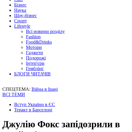
Бізнес
Наука
Шоу-бізнес
Спорт
Lifestyle
Всі новини розділу
Fashion
Food&Drinks
Мотори
Гаджети
Подорожі
Інтер'єри
Гемблінг
БЛОГИ ЧИТАЧІВ
СПЕЦТЕМА:
Війна в Ірані
ВСІ ТЕМИ
Вступ України в ЄС
Теракт в Барселоні
Джулію Фокс запідозрили в