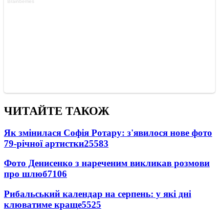
ЧИТАЙТЕ ТАКОЖ
Як змінилася Софія Ротару: з'явилося нове фото
79-річної артистки
25583
Фото Денисенко з нареченим викликав розмови
про шлюб
7106
Рибальський календар на серпень: у які дні
клюватиме краще
5525