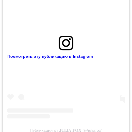
Посмотреть эту публикацию в Instagram
Публикация от 𝐉𝐔𝐋𝐈𝐀 𝐅𝐎𝐗 (@juliafox)