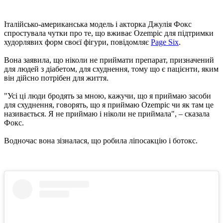
Італійсько-американська модель і акторка Джулія Фокс
спростувала чутки про те, що вживає Ozempic для підтримки
худорлявих форм своєї фігури, повідомляє
Page Six
.
Вона заявила, що ніколи не приймати препарат, призначений
для людей з діабетом, для схуднення, тому що є пацієнти, яким
він дійсно потрібен для життя.
"Усі ці люди бродять за мною, кажучи, що я приймаю засоби
для схуднення, говорять, що я приймаю Ozempic чи як там це
називається. Я не приймаю і ніколи не приймала", – сказала
Фокс.
Водночас вона зізналася, що робила ліпосакцію і ботокс.