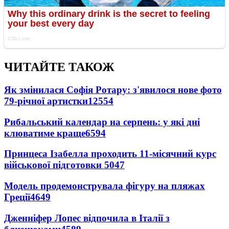
ЧИТАЙТЕ ТАКОЖ
Як змінилася Софія Ротару: з'явилося нове фото
79-річної артистки
12554
Рибальський календар на серпень: у які дні
клюватиме краще
6594
Принцеса Ізабелла проходить 11-місячний курс
військової підготовки
5047
Модель продемонструвала фігуру на пляжах
Греції
4649
Дженніфер Лопес відпочила в Італії з