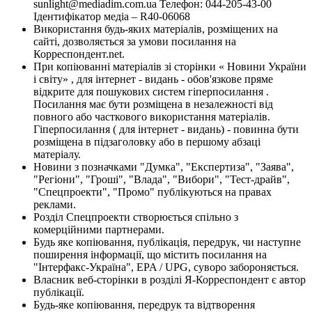
sunlight@mediadim.com.ua
Телефон: 044-205-43-00
Ідентифікатор медіа – R40-06068
Використання будь-яких матеріалів, розміщених на
сайті, дозволяється за умови посилання на
Корреспондент.net.
При копіюванні матеріалів зі сторінки « Новини України
і світу» , для інтернет - видань - обов'язкове пряме
відкрите для пошукових систем гіперпосилання .
Посилання має бути розміщена в незалежності від
повного або часткового використання матеріалів.
Гіперпосилання ( для інтернет - видань) - повинна бути
розміщена в підзаголовку або в першому абзаці
матеріалу.
Новини з позначками "Думка", "Експертиза", "Заява",
"Регіони", "Гроші", "Влада", "Вибори", "Тест-драйв",
"Спецпроекти", "Промо" публікуються на правах
реклами.
Розділ Спецпроекти створюється спільно з
комерційними партнерами.
Будь яке копіювання, публікація, передрук, чи наступне
поширення інформації, що містить посилання на
"Інтерфакс-Україна", EPA / UPG, суворо забороняється.
Власник веб-сторінки в розділі Я-Корреспондент є автор
публікації.
Будь-яке копіювання, передрук та відтворення