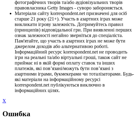
фотографічних творів та/або аудіовізуальних творів
правовласника Getty Images - суворо забороняється.
Матеріали сайту korrespondent.net призначені для осіб
старше 21 року (21+). Участь в азартних іграх може
викликати ігрову залежність. Дотримуйтесь правил
(принципів) відповідальної гри. При виявленні перших
ознак залежності негайно зверніться до спеціаліста.
Пам'ятайте, що участь в азартних іграх не може бути
джерелом доходів або альтернативою роботі.
Інформаційний ресурс korrespondent.net не проводить
ігри на реальні та/або віртуальні гроші, також сайт не
приймає ні в якій формі оплату ставок та інших
платежів, які пов’язані/можуть бути пов’язані з
азартними іграми, букмекерами чи тоталізаторами. Будь-
які матеріали на інформаційному ресурсі
korrespondent.net публікуються виключно в
інформаційних цілях.
X
Ошибка