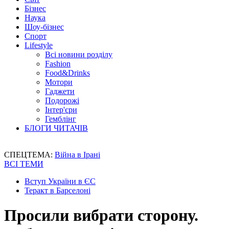
Бізнес
Наука
Шоу-бізнес
Спорт
Lifestyle
Всі новини розділу
Fashion
Food&Drinks
Мотори
Гаджети
Подорожі
Інтер'єри
Гемблінг
БЛОГИ ЧИТАЧІВ
СПЕЦТЕМА:
Війна в Ірані
ВСІ ТЕМИ
Вступ України в ЄС
Теракт в Барселоні
Просили вибрати сторону.