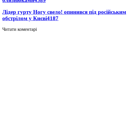
близнюками
4589
Лідер гурту Ногу свело! опинився під російським
обстрілом у Києві
4187
Читати коментарі