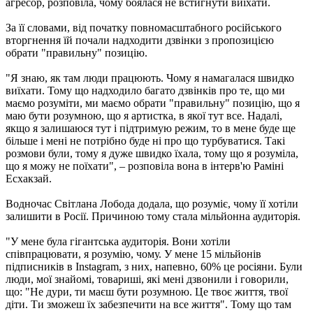
агресор, розповіла, чому боялася не встигнути виїхати.
За її словами, від початку повномасштабного російського
вторгнення їй почали надходити дзвінки з пропозицією
обрати "правильну" позицію.
"Я знаю, як там люди працюють. Чому я намагалася швидко
виїхати. Тому що надходило багато дзвінків про те, що ми
маємо розуміти, ми маємо обрати "правильну" позицію, що я
маю бути розумною, що я артистка, в якої тут все. Надалі,
якщо я залишаюся тут і підтримую режим, то в мене буде ще
більше і мені не потрібно буде ні про що турбуватися. Такі
розмови були, тому я дуже швидко їхала, тому що я розуміла,
що я можу не поїхати", – розповіла вона в інтерв'ю Раміні
Есхакзай.
Водночас Світлана Лобода додала, що розуміє, чому її хотіли
залишити в Росії. Причиною тому стала мільйонна аудиторія.
"У мене була гігантська аудиторія. Вони хотіли
співпрацювати, я розумію, чому. У мене 15 мільйонів
підписників в Instagram, з них, напевно, 60% це росіяни. Були
люди, мої знайомі, товариші, які мені дзвонили і говорили,
що: "Не дури, ти маєш бути розумною. Це твоє життя, твої
діти. Ти зможеш їх забезпечити на все життя". Тому що там