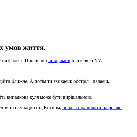
их умов життя.
 на фронті. Про це він
повідомив
в інтерв'ю NV.
ійти ближче. А потім ти звикаєш: обстріл - падаєш,
віть випадкова куля може бути вирішальною.
ння та окупацію під Києвом,
почала працювати на росіян
.