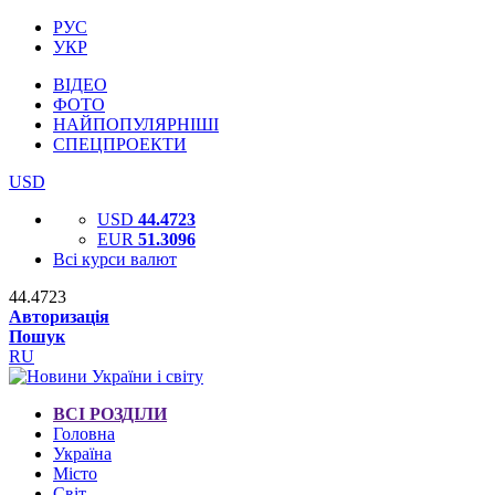
РУС
УКР
ВІДЕО
ФОТО
НАЙПОПУЛЯРНІШІ
СПЕЦПРОЕКТИ
USD
USD
44.4723
EUR
51.3096
Всі курси валют
44.4723
Авторизація
Пошук
RU
ВСІ РОЗДІЛИ
Головна
Україна
Місто
Світ