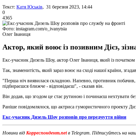
Текст:
Катя Юськів
, 31 березня 2023, 14:44
0
4365
Фото: instagram.com/o_ivanytsia
Олег Іваниця
Актор, який воює із позивним Дієз, зіз
Екс-учасник Дизель Шоу, актор Олег Іваниця, який із початком
Так, знаменитість, який зараз воює на сході нашої країни, згада
"Перша ніч виявилася складною. Напевно, противник побачив, що
підбираєшся ближче - відповідаєш", - сказав він.
Він додав, що згодом це стає рутиною і починаєш нехтувати бе
Раніше повідомлялося, що актриса гумористичного проекту Ди
Екс-учасник Дизель Шоу розповів про передчуття війни
Новини від
Корреспондент.net
в Telegram. Підписуйтесь на на