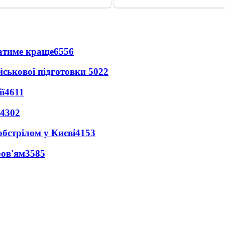
ватиме краще
6556
йськової підготовки
5022
ї
4611
4302
обстрілом у Києві
4153
ров'ям
3585