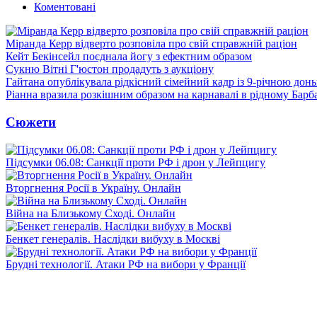
Коментовані
Міранда Керр відверто розповіла про свій справжній раціон
Кейт Бекінсейл поєднала йогу з ефектним образом
Сукню Вітні Г'юстон продадуть з аукціону
Гайтана опублікувала рідкісний сімейний кадр із 9-річною дон
Ріанна вразила розкішним образом на карнавалі в рідному Барб
Сюжети
Підсумки 06.08: Санкції проти РФ і дрон у Лейпцигу
Вторгнення Росії в Україну. Онлайн
Війна на Близькому Сході. Онлайн
Бенкет генералів. Наслідки вибуху в Москві
Брудні технології. Атаки РФ на вибори у Франції