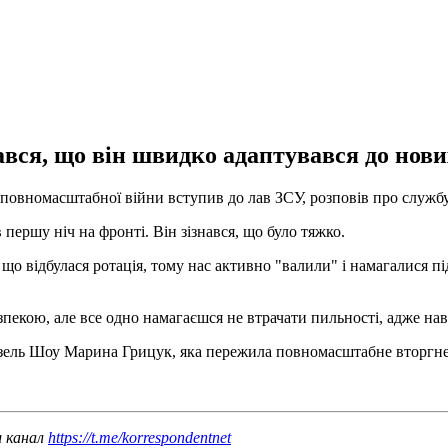
нався, що він швидко адаптувався до нов
 повномасштабної війни вступив до лав ЗСУ, розповів про службу
в першу ніч на фронті. Він зізнався, що було тяжко.
 відбулася ротація, тому нас активно "валили" і намагалися під
зпекою, але все одно намагаєшся не втрачати пильності, адже на
зель Шоу Марина Грицук, яка пережила повномасштабне вторгне
ш канал
https://t.me/korrespondentnet