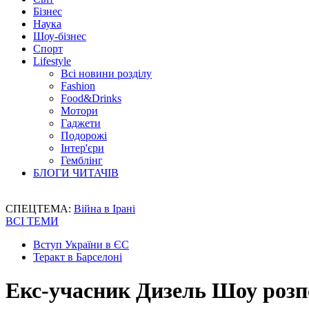
Бізнес
Наука
Шоу-бізнес
Спорт
Lifestyle
Всі новини розділу
Fashion
Food&Drinks
Мотори
Гаджети
Подорожі
Інтер'єри
Гемблінг
БЛОГИ ЧИТАЧІВ
СПЕЦТЕМА:
Війна в Ірані
ВСІ ТЕМИ
Вступ України в ЄС
Теракт в Барселоні
Екс-учасник Дизель Шоу розпо