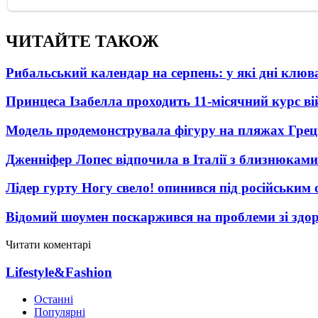
ЧИТАЙТЕ ТАКОЖ
Рибальський календар на серпень: у які дні клю
Принцеса Ізабелла проходить 11-місячний курс ві
Модель продемонструвала фігуру на пляжах Греці
Дженніфер Лопес відпочила в Італії з близнюками
Лідер гурту Ногу свело! опинився під російським 
Відомий шоумен поскаржився на проблеми зі здо
Читати коментарі
Lifestyle&Fashion
Останні
Популярні