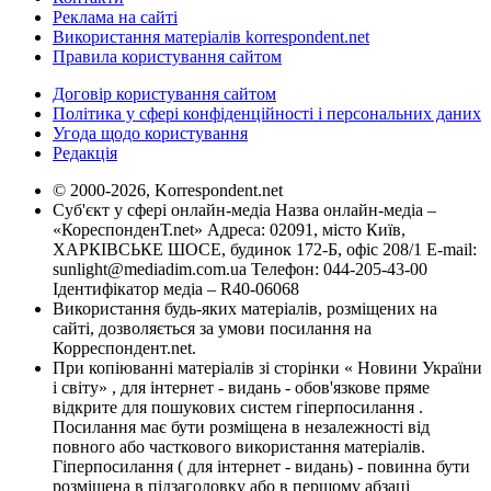
Реклама на сайті
Використання матеріалів korrespondent.net
Правила користування сайтом
Договір користування сайтом
Політика у сфері конфіденційності і персональних даних
Угода щодо користування
Редакція
© 2000-2026, Korrespondent.net
Суб'єкт у сфері онлайн-медіа Назва онлайн-медіа –
«КореспонденТ.net» Адреса: 02091, місто Київ,
ХАРКІВСЬКЕ ШОСЕ, будинок 172-Б, офіс 208/1 E-mail:
sunlight@mediadim.com.ua
Телефон: 044-205-43-00
Ідентифікатор медіа – R40-06068
Використання будь-яких матеріалів, розміщених на
сайті, дозволяється за умови посилання на
Корреспондент.net.
При копіюванні матеріалів зі сторінки « Новини України
і світу» , для інтернет - видань - обов'язкове пряме
відкрите для пошукових систем гіперпосилання .
Посилання має бути розміщена в незалежності від
повного або часткового використання матеріалів.
Гіперпосилання ( для інтернет - видань) - повинна бути
розміщена в підзаголовку або в першому абзаці