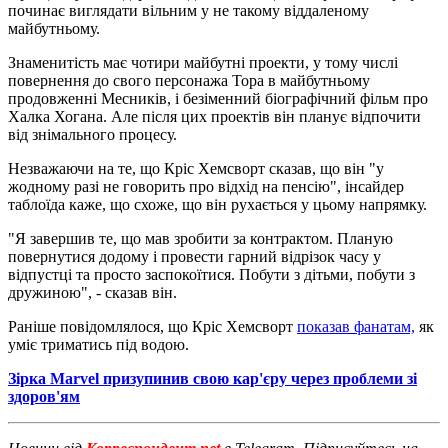
починає виглядати вільним у не такому віддаленому
майбутньому.
Знаменитість має чотири майбутні проекти, у тому числі
повернення до свого персонажа Тора в майбутньому
продовженні Месників, і безіменний біографічний фільм про
Халка Хогана. Але після цих проектів він планує відпочити
від знімального процесу.
Незважаючи на те, що Кріс Хемсворт сказав, що він "у
жодному разі не говорить про відхід на пенсію", інсайдер
таблоїда каже, що схоже, що він рухається у цьому напрямку.
"Я завершив те, що мав зробити за контрактом. Планую
повернутися додому і провести гарний відрізок часу у
відпустці та просто заспокоїтися. Побути з дітьми, побути з
дружиною", - сказав він.
Раніше повідомлялося, що Кріс Хемсворт
показав фанатам,
як
уміє триматись під водою.
Зірка Marvel призупинив свою кар'єру через проблеми зі
здоров'ям