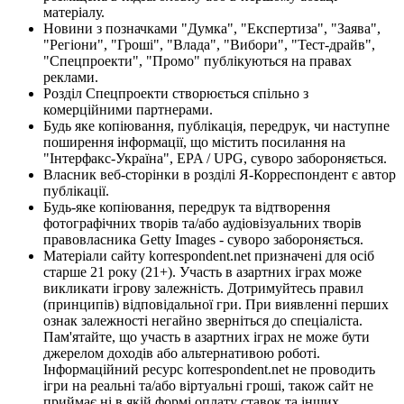
матеріалу.
Новини з позначками "Думка", "Експертиза", "Заява",
"Регіони", "Гроші", "Влада", "Вибори", "Тест-драйв",
"Спецпроекти", "Промо" публікуються на правах
реклами.
Розділ Спецпроекти створюється спільно з
комерційними партнерами.
Будь яке копіювання, публікація, передрук, чи наступне
поширення інформації, що містить посилання на
"Інтерфакс-Україна", EPA / UPG, суворо забороняється.
Власник веб-сторінки в розділі Я-Корреспондент є автор
публікації.
Будь-яке копіювання, передрук та відтворення
фотографічних творів та/або аудіовізуальних творів
правовласника Getty Images - суворо забороняється.
Матеріали сайту korrespondent.net призначені для осіб
старше 21 року (21+). Участь в азартних іграх може
викликати ігрову залежність. Дотримуйтесь правил
(принципів) відповідальної гри. При виявленні перших
ознак залежності негайно зверніться до спеціаліста.
Пам'ятайте, що участь в азартних іграх не може бути
джерелом доходів або альтернативою роботі.
Інформаційний ресурс korrespondent.net не проводить
ігри на реальні та/або віртуальні гроші, також сайт не
приймає ні в якій формі оплату ставок та інших