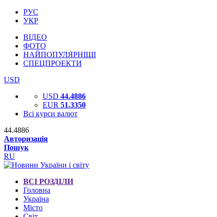
РУС
УКР
ВІДЕО
ФОТО
НАЙПОПУЛЯРНІШІ
СПЕЦПРОЕКТИ
USD
USD
44.4886
EUR
51.3350
Всі курси валют
44.4886
Авторизація
Пошук
RU
ВСІ РОЗДІЛИ
Головна
Україна
Місто
Світ