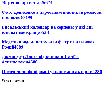
79-річної артистки
26674
Фото Денисенко з нареченим викликав розмови
про шлюб
7490
Рибальський календар на серпень: у які дні
клюватиме краще
5533
Модель продемонструвала фігуру на пляжах
Греції
4689
Дженніфер Лопес відпочила в Італії з
близнюками
4686
Помер чоловік відомої української акторки
4286
Читати коментарі