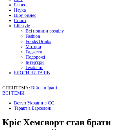
Бізнес
Наука
Шоу-бізнес
Спорт
Lifestyle
Всі новини розділу
Fashion
Food&Drinks
Мотори
Гаджети
Подорожі
Інтер'єри
Гемблінг
БЛОГИ ЧИТАЧІВ
СПЕЦТЕМА:
Війна в Ірані
ВСІ ТЕМИ
Вступ України в ЄС
Теракт в Барселоні
Кріс Хемсворт став брати