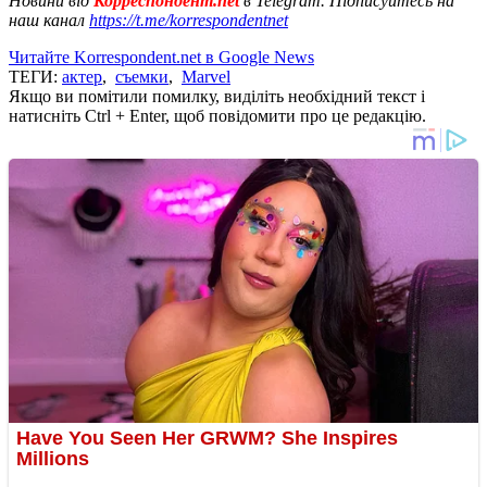
Новини від
Корреспондент.net
в Telegram. Підписуйтесь на
наш канал
https://t.me/korrespondentnet
Читайте Korrespondent.net в Google News
ТЕГИ:
актер
,
съемки
,
Marvel
Якщо ви помітили помилку, виділіть необхідний текст і
натисніть Ctrl + Enter, щоб повідомити про це редакцію.