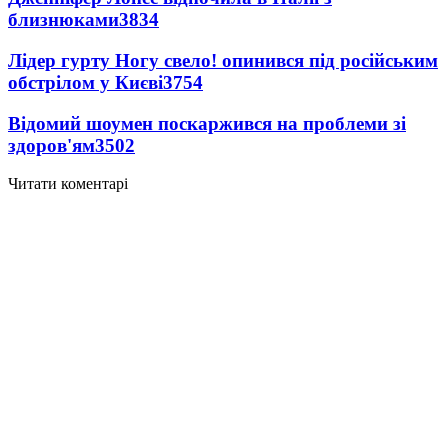
близнюками
3834
Лідер гурту Ногу свело! опинився під російським
обстрілом у Києві
3754
Відомий шоумен поскаржився на проблеми зі
здоров'ям
3502
Читати коментарі