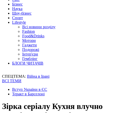
Бізнес
Наука
Шоу-бізнес
Спорт
Lifestyle
Всі новини розділу
Fashion
Food&Drinks
Мотори
Гаджети
Подорожі
Інтер'єри
Гемблінг
БЛОГИ ЧИТАЧІВ
СПЕЦТЕМА:
Війна в Ірані
ВСІ ТЕМИ
Вступ України в ЄС
Теракт в Барселоні
Зірка серіалу Кухня влучно