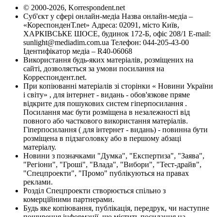
© 2000-2026, Korrespondent.net
Суб'єкт у сфері онлайн-медіа Назва онлайн-медіа –
«КореспонденТ.net» Адреса: 02091, місто Київ,
ХАРКІВСЬКЕ ШОСЕ, будинок 172-Б, офіс 208/1 E-mail:
sunlight@mediadim.com.ua
Телефон: 044-205-43-00
Ідентифікатор медіа – R40-06068
Використання будь-яких матеріалів, розміщених на
сайті, дозволяється за умови посилання на
Корреспондент.net.
При копіюванні матеріалів зі сторінки « Новини України
і світу» , для інтернет - видань - обов'язкове пряме
відкрите для пошукових систем гіперпосилання .
Посилання має бути розміщена в незалежності від
повного або часткового використання матеріалів.
Гіперпосилання ( для інтернет - видань) - повинна бути
розміщена в підзаголовку або в першому абзаці
матеріалу.
Новини з позначками "Думка", "Експертиза", "Заява",
"Регіони", "Гроші", "Влада", "Вибори", "Тест-драйв",
"Спецпроекти", "Промо" публікуються на правах
реклами.
Розділ Спецпроекти створюється спільно з
комерційними партнерами.
Будь яке копіювання, публікація, передрук, чи наступне
поширення інформації, що містить посилання на