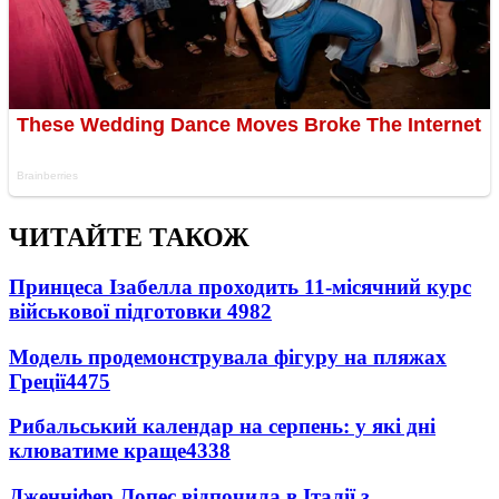
ЧИТАЙТЕ ТАКОЖ
Принцеса Ізабелла проходить 11-місячний курс
військової підготовки
4982
Модель продемонструвала фігуру на пляжах
Греції
4475
Рибальський календар на серпень: у які дні
клюватиме краще
4338
Дженніфер Лопес відпочила в Італії з