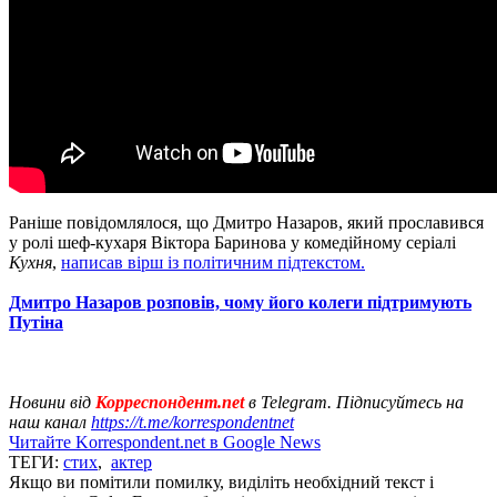
Раніше повідомлялося, що Дмитро Назаров, який прославився
у ролі шеф-кухаря Віктора Баринова у комедійному серіалі
Кухня
,
написав вірш із політичним підтекстом.
Дмитро Назаров розповів, чому його колеги підтримують
Путіна
Новини від
Корреспондент.net
в Telegram. Підписуйтесь на
наш канал
https://t.me/korrespondentnet
Читайте Korrespondent.net в Google News
ТЕГИ:
стих
,
актер
Якщо ви помітили помилку, виділіть необхідний текст і