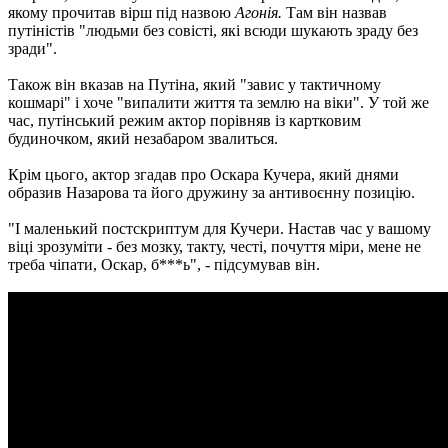
якому прочитав вірш під назвою
Агонія.
Там він назвав
путіністів "людьми без совісті, які всюди шукають зраду без
зради".
Також він вказав на Путіна, який "завис у тактичному
кошмарі" і хоче "випалити життя та землю на віки". У той же
час, путінський режим актор порівняв із картковим
будиночком, який незабаром звалиться.
Крім цього, актор згадав про Оскара Кучера, який днями
образив Назарова та його дружину за антивоєнну позицію.
"І маленький постскриптум для Кучери. Настав час у вашому
віці зрозуміти - без мозку, такту, честі, почуття міри, мене не
треба чіпати, Оскар, б***ь", - підсумував він.