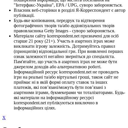
"Інтерфакс-Україна", EPA / UPG, суворо забороняється.
Власник веб-сторінки в розділі Я-Корреспондент є автор
публікації.
Будь-яке копіювання, передрук та відтворення
фотографічних творів та/або аудіовізуальних творів
правовласника Getty Images - суворо забороняється.
Матеріали сайту korrespondent.net призначені для осіб
старше 21 року (21+). Участь в азартних іграх може
викликати ігрову залежність. Дотримуйтесь правил
(принципів) відповідальної гри. При виявленні перших
ознак залежності негайно зверніться до спеціаліста.
Пам'ятайте, що участь в азартних іграх не може бути
джерелом доходів або альтернативою роботі.
Інформаційний ресурс korrespondent.net не проводить
ігри на реальні та/або віртуальні гроші, також сайт не
приймає ні в якій формі оплату ставок та інших
платежів, які пов’язані/можуть бути пов’язані з
азартними іграми, букмекерами чи тоталізаторами. Будь-
які матеріали на інформаційному ресурсі
korrespondent.net публікуються виключно в
інформаційних цілях.
X