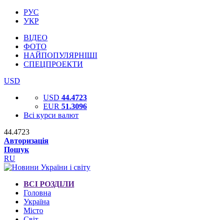
РУС
УКР
ВІДЕО
ФОТО
НАЙПОПУЛЯРНІШІ
СПЕЦПРОЕКТИ
USD
USD
44.4723
EUR
51.3096
Всі курси валют
44.4723
Авторизація
Пошук
RU
ВСІ РОЗДІЛИ
Головна
Україна
Місто
Світ