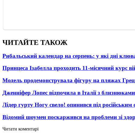
ЧИТАЙТЕ ТАКОЖ
Рибальський календар на серпень: у які дні клю
Принцеса Ізабелла проходить 11-місячний курс ві
Модель продемонструвала фігуру на пляжах Греці
Дженніфер Лопес відпочила в Італії з близнюками
Лідер гурту Ногу свело! опинився під російським 
Відомий шоумен поскаржився на проблеми зі здо
Читати коментарі