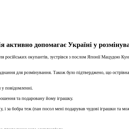
я активно допомагає Україні у розмінува
я російських окупантів, зустрівся з послом Японії Мацудою Кун
аднання для розмінування. Також було підтверджено, що острівна 
 у повідомленні.
рошення та подаровану йому іграшку.
, і за бобра теж (пан посол мені подарував чудові іграшки та м