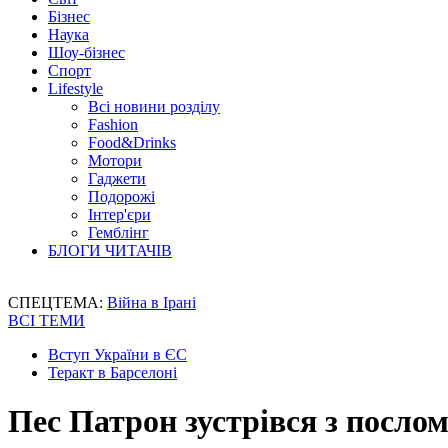
Бізнес
Наука
Шоу-бізнес
Спорт
Lifestyle
Всі новини розділу
Fashion
Food&Drinks
Мотори
Гаджети
Подорожі
Інтер'єри
Гемблінг
БЛОГИ ЧИТАЧІВ
СПЕЦТЕМА:
Війна в Ірані
ВСІ ТЕМИ
Вступ України в ЄС
Теракт в Барселоні
Пес Патрон зустрівся з послом