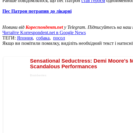
Раніше повідомлялося, що пес Патрон
став героєм
однойменного
Пес Патрон потрапив до лікарні
Новини від
Кореспондент.net
у Telegram. Підписуйтесь на наш
Читайте Korrespondent.net в Google News
ТЕГИ:
Япония
,
собака
,
посол
Якщо ви помітили помилку, виділіть необхідний текст і натисніт