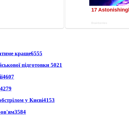
ватиме краще
6555
йськової підготовки
5021
ї
4607
4279
обстрілом у Києві
4153
ров'ям
3584