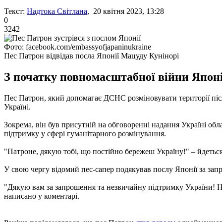
Текст:
Надтока Світлана
, 20 квітня 2023, 13:28
0
3242
Фото: facebook.com/embassyofjapaninukraine
Пес Патрон відвідав посла Японії Мацуду Кунінорі
З початку повномасштабної війни Японі
Пес Патрон, який допомагає ДСНС розміновувати території післ
Україні.
Зокрема, він був присутній на обговоренні надання Україні обл
підтримку у сфері гуманітарного розмінування.
"Патроне, дякую тобі, що постійно бережеш Україну!" – йдеться
У свою чергу відомий пес-сапер подякував послу Японії за зап
"Дякую вам за запрошення та незвичайну підтримку України! Ну
написано у коментарі.