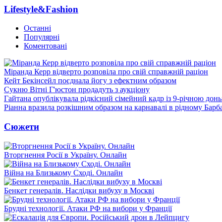
Lifestyle&Fashion
Останні
Популярні
Коментовані
Міранда Керр відверто розповіла про свій справжній раціон
Кейт Бекінсейл поєднала йогу з ефектним образом
Сукню Вітні Г'юстон продадуть з аукціону
Гайтана опублікувала рідкісний сімейний кадр із 9-річною дон
Ріанна вразила розкішним образом на карнавалі в рідному Барб
Сюжети
Вторгнення Росії в Україну. Онлайн
Війна на Близькому Сході. Онлайн
Бенкет генералів. Наслідки вибуху в Москві
Брудні технології. Атаки РФ на вибори у Франції