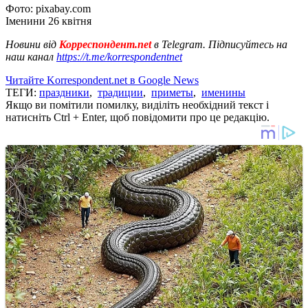
Фото: pixabay.com
Іменини 26 квітня
Новини від
Корреспондент.net
в Telegram. Підписуйтесь на
наш канал
https://t.me/korrespondentnet
Читайте Korrespondent.net в Google News
ТЕГИ:
праздники
,
традиции
,
приметы
,
именины
Якщо ви помітили помилку, виділіть необхідний текст і
натисніть Ctrl + Enter, щоб повідомити про це редакцію.