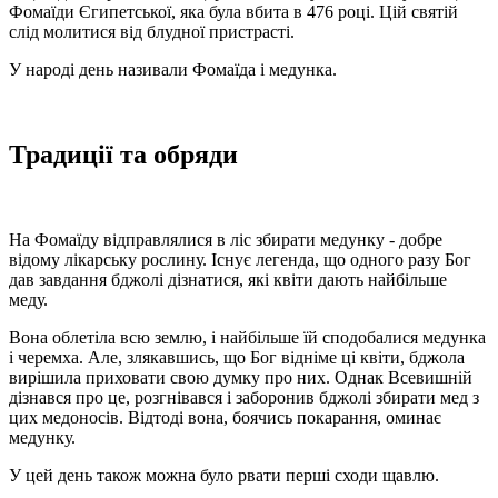
Фомаїди Єгипетської, яка була вбита в 476 році. Цій святій
слід молитися від блудної пристрасті.
У народі день називали Фомаїда і медунка.
Традиції та обряди
На Фомаїду відправлялися в ліс збирати медунку - добре
відому лікарську рослину. Існує легенда, що одного разу Бог
дав завдання бджолі дізнатися, які квіти дають найбільше
меду.
Вона облетіла всю землю, і найбільше їй сподобалися медунка
і черемха. Але, злякавшись, що Бог відніме ці квіти, бджола
вирішила приховати свою думку про них. Однак Всевишній
дізнався про це, розгнівався і заборонив бджолі збирати мед з
цих медоносів. Відтоді вона, боячись покарання, оминає
медунку.
У цей день також можна було рвати перші сходи щавлю.