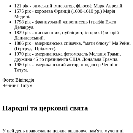
121 рік - римський імператор, філософ Марк Аврелій.
1575 рік - королева Франції (1600-1610 рр.) Марія
Медичі.
1798 рік - французький живописець і графік Ежен
Делакруа.
1829 рік - письменник, публіцист, історик Григорій
Данилевський.
1886 рік - американська співачка, "мати блюзу" Ма Рейні
(Гертруда Пріджетт).
1970 рік - американська фотомодель Меланія Трамп,
дружина 45-го президента США Дональда Трампа.
1980 рік - американський актор, продюсер Ченнінг
Татум.
Фото: Вікіпедія
Ченнінг Татум
Народні та церковні свята
У цей день православна церква вшановує пам'ять мучениці