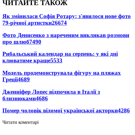
ЧИТАЙТЕ ТАКОЖ
Як змінилася Софія Ротару: з'явилося нове фото
79-річної артистки
26674
Фото Денисенко з нареченим викликав розмови
про шлюб
7490
Рибальський календар на серпень: у які дні
клюватиме краще
5533
Модель продемонструвала фігуру на пляжах
Греції
4689
Дженніфер Лопес відпочила в Італії з
близнюками
4686
Помер чоловік відомої української акторки
4286
Читати коментарі