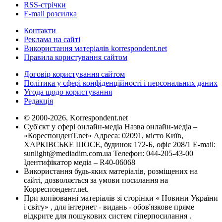
RSS-стрічки
E-mail розсилка
Контакти
Реклама на сайті
Використання матеріалів korrespondent.net
Правила користування сайтом
Договір користування сайтом
Політика у сфері конфіденційності і персональних даних
Угода щодо користування
Редакція
© 2000-2026, Korrespondent.net
Суб'єкт у сфері онлайн-медіа Назва онлайн-медіа –
«КореспонденТ.net» Адреса: 02091, місто Київ,
ХАРКІВСЬКЕ ШОСЕ, будинок 172-Б, офіс 208/1 E-mail:
sunlight@mediadim.com.ua
Телефон: 044-205-43-00
Ідентифікатор медіа – R40-06068
Використання будь-яких матеріалів, розміщених на
сайті, дозволяється за умови посилання на
Корреспондент.net.
При копіюванні матеріалів зі сторінки « Новини України
і світу» , для інтернет - видань - обов'язкове пряме
відкрите для пошукових систем гіперпосилання .