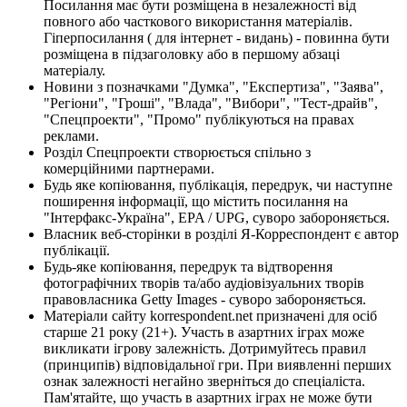
Посилання має бути розміщена в незалежності від
повного або часткового використання матеріалів.
Гіперпосилання ( для інтернет - видань) - повинна бути
розміщена в підзаголовку або в першому абзаці
матеріалу.
Новини з позначками "Думка", "Експертиза", "Заява",
"Регіони", "Гроші", "Влада", "Вибори", "Тест-драйв",
"Спецпроекти", "Промо" публікуються на правах
реклами.
Розділ Спецпроекти створюється спільно з
комерційними партнерами.
Будь яке копіювання, публікація, передрук, чи наступне
поширення інформації, що містить посилання на
"Інтерфакс-Україна", EPA / UPG, суворо забороняється.
Власник веб-сторінки в розділі Я-Корреспондент є автор
публікації.
Будь-яке копіювання, передрук та відтворення
фотографічних творів та/або аудіовізуальних творів
правовласника Getty Images - суворо забороняється.
Матеріали сайту korrespondent.net призначені для осіб
старше 21 року (21+). Участь в азартних іграх може
викликати ігрову залежність. Дотримуйтесь правил
(принципів) відповідальної гри. При виявленні перших
ознак залежності негайно зверніться до спеціаліста.
Пам'ятайте, що участь в азартних іграх не може бути