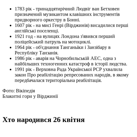
1783 рік - тринадцятирічний Людвіг ван Бетховен
призначений музикантом клавішних інструментів
придворного оркестру в Бонні.
1607 рік - на мисі Генрі (Вірджинія) висадилися перші
англійські поселенці.
1921 год - на вулицях Лондона з'явився перший
поліцейський патруль на мотоциклі.
1964 рік - об'єднання Танганьїки і Занзібару в
Республіку Танзанія.
1986 рік - аварія на Чорнобильській АЕС, одна з
найбільших техногенних катастроф в історії людства.
1991 рік - Верховна Рада Української РСР ухвалила
закон Про реабілітацію репресованих народів, в якому
передбачалася територіальна реабілітація.
Фото: Вікіпедія
Блакитні гори у Вірджинії
Хто народився 26 квітня