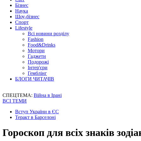
Бізнес
Наука
Шоу-бізнес
Спорт
Lifestyle
Всі новини розділу
Fashion
Food&Drinks
Мотори
Гаджети
Подорожі
Інтер'єри
Гемблінг
БЛОГИ ЧИТАЧІВ
СПЕЦТЕМА:
Війна в Ірані
ВСІ ТЕМИ
Вступ України в ЄС
Теракт в Барселоні
Гороскоп для всіх знаків зодіа