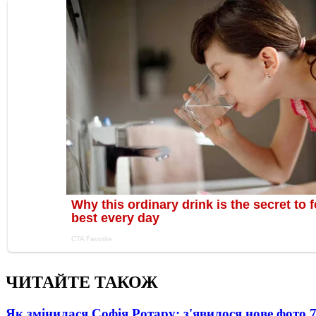
ЧИТАЙТЕ ТАКОЖ
Як змінилася Софія Ротару: з'явилося нове фото 7