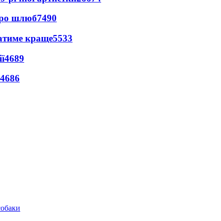
про шлюб
7490
ватиме краще
5533
ї
4689
4686
собаки