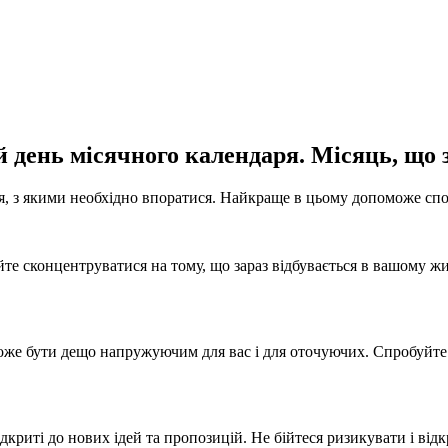
й день місячного календаря. Місяць, що з
ня, з якими необхідно впоратися. Найкраще в цьому допоможе сп
е сконцентруватися на тому, що зараз відбувається в вашому жи
оже бути дещо напружуючим для вас і для оточуючих. Спробуйте
ідкриті до нових ідей та пропозицій. Не бійтеся ризикувати і ві