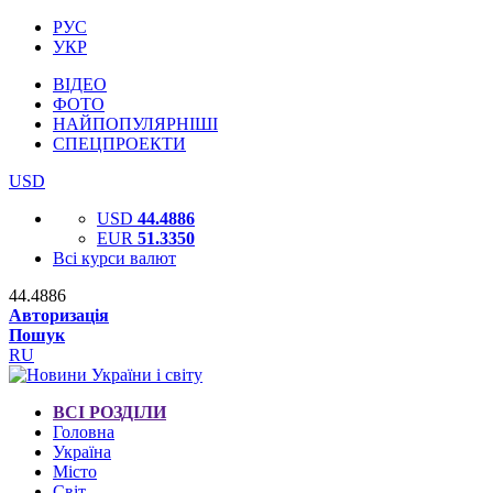
РУС
УКР
ВІДЕО
ФОТО
НАЙПОПУЛЯРНІШІ
СПЕЦПРОЕКТИ
USD
USD
44.4886
EUR
51.3350
Всі курси валют
44.4886
Авторизація
Пошук
RU
ВСІ РОЗДІЛИ
Головна
Україна
Місто
Світ