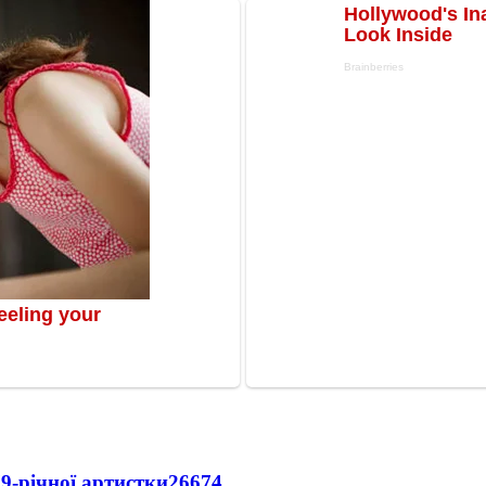
9-річної артистки
26674