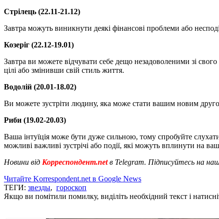
Стрілець (22.11-21.12)
Завтра можуть виникнути деякі фінансові проблеми або несподі
Козеріг (22.12-19.01)
Завтра ви можете відчувати себе дещо незадоволеними зі свог
цілі або змінивши свій стиль життя.
Водолій (20.01-18.02)
Ви можете зустріти людину, яка може стати вашим новим друго
Риби (19.02-20.03)
Ваша інтуїція може бути дуже сильною, тому спробуйте слухат
можливі важливі зустрічі або події, які можуть вплинути на ва
Новини від
Корреспондент.net
в Telegram. Підписуйтесь на на
Читайте Korrespondent.net в Google News
ТЕГИ:
звезды
,
гороскоп
Якщо ви помітили помилку, виділіть необхідний текст і натисніт