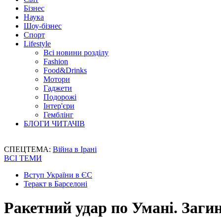
Бізнес
Наука
Шоу-бізнес
Спорт
Lifestyle
Всі новини розділу
Fashion
Food&Drinks
Мотори
Гаджети
Подорожі
Інтер'єри
Гемблінг
БЛОГИ ЧИТАЧІВ
СПЕЦТЕМА:
Війна в Ірані
ВСІ ТЕМИ
Вступ України в ЄС
Теракт в Барселоні
Ракетний удар по Умані. Заг