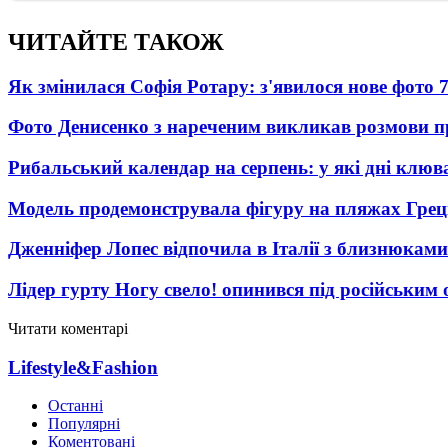
ЧИТАЙТЕ ТАКОЖ
Як змінилася Софія Ротару: з'явилося нове фото 7
Фото Денисенко з нареченим викликав розмови 
Рибальський календар на серпень: у які дні клю
Модель продемонструвала фігуру на пляжах Греці
Дженніфер Лопес відпочила в Італії з близнюками
Лідер гурту Ногу свело! опинився під російським 
Читати коментарі
Lifestyle&Fashion
Останні
Популярні
Коментовані