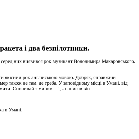
ракета і два безпілотники.
й, серед них виявився рок-музикант Володимира Макаровського.
ати якісний рок англійською мовою. Добряк, справжній
р також не там, де треба. У заповідному місці в Умані, від
емити. Спочивай з миром…", - написав він.
а в Умані.