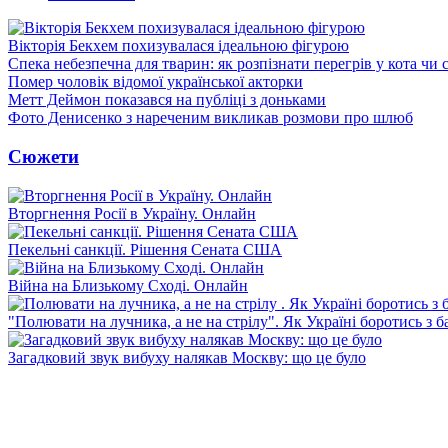
Вікторія Бекхем похизувалася ідеальною фігурою
Спека небезпечна для тварин: як розпізнати перегрів у кота чи 
Помер чоловік відомої української акторки
Метт Деймон показався на публіці з доньками
Фото Денисенко з нареченим викликав розмови про шлюб
Сюжети
Вторгнення Росії в Україну. Онлайн
Пекельні санкції. Рішення Сената США
Війна на Близькому Сході. Онлайн
"Полювати на лучника, а не на стрілу". Як Україні боротись з 
Загадковий звук вибуху налякав Москву: що це було