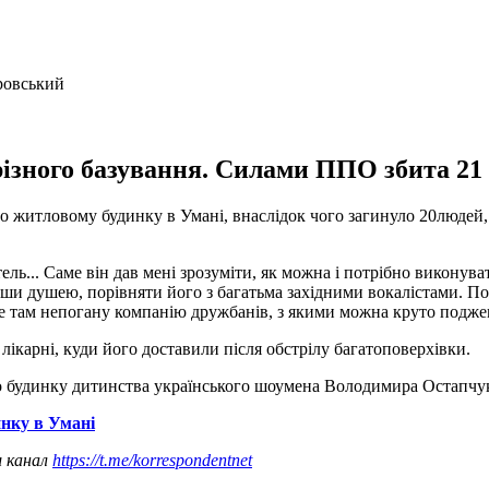
різного базування. Силами ППО збита 21 
 по житловому будинку в Умані, внаслідок чого загинуло 20люде
ль... Саме він дав мені зрозуміти, як можна і потрібно виконув
ши душею, порівняти його з багатьма західними вокалістами. Поме
йде там непогану компанію дружбанів, з якими можна круто подж
лікарні, куди його доставили після обстрілу багатоповерхівки.
 будинку дитинства українського шоумена Володимира Остапчук
инку в Умані
ш канал
https://t.me/korrespondentnet