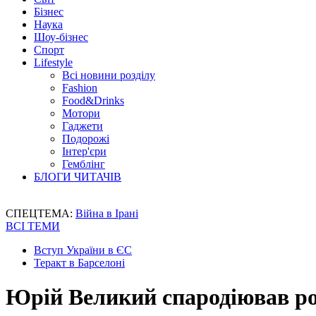
Бізнес
Наука
Шоу-бізнес
Спорт
Lifestyle
Всі новини розділу
Fashion
Food&Drinks
Мотори
Гаджети
Подорожі
Інтер'єри
Гемблінг
БЛОГИ ЧИТАЧІВ
СПЕЦТЕМА:
Війна в Ірані
ВСІ ТЕМИ
Вступ України в ЄС
Теракт в Барселоні
Юрій Великий спародіював ро