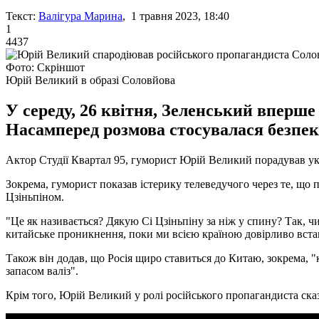
Текст:
Валігура Марина
, 1 травня 2023, 18:40
1
4437
Фото: Скріншот
Юрій Великий в образі Соловйова
У середу, 26 квітня, Зеленський вперше
Насамперед розмова стосувалася безпек
Актор Студії Квартал 95, гуморист Юрій Великий порадував у
Зокрема, гуморист показав істерику телеведучого через те, щ
Цзіньпіном.
"Це як називається? Дякую Сі Цзіньпіну за ніж у спину? Так, чи
китайське проникнення, поки ми всією країною довірливо вставал
Також він додав, що Росія щиро ставиться до Китаю, зокрема, 
запасом валіз".
Крім того, Юрій Великий у ролі російського пропагандиста сказ