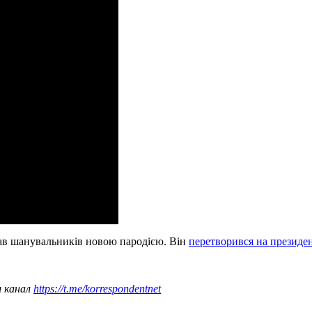
ав шанувальників новою пародією. Він
перетворився на президе
ш канал
https://t.me/korrespondentnet