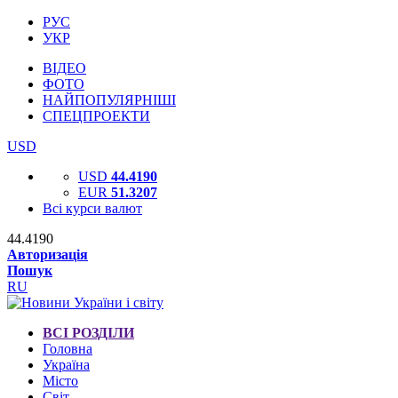
РУС
УКР
ВІДЕО
ФОТО
НАЙПОПУЛЯРНІШІ
СПЕЦПРОЕКТИ
USD
USD
44.4190
EUR
51.3207
Всі курси валют
44.4190
Авторизація
Пошук
RU
ВСІ РОЗДІЛИ
Головна
Україна
Місто
Світ