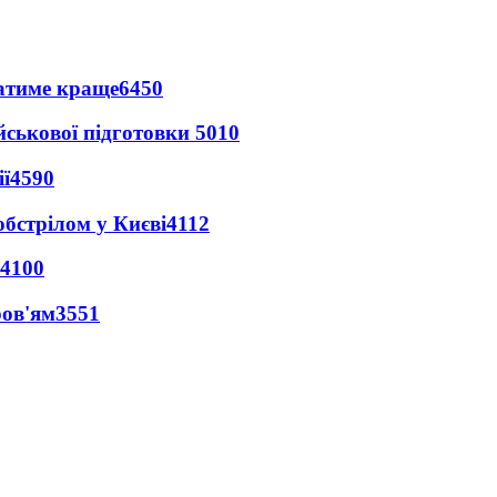
ватиме краще
6450
йськової підготовки
5010
ї
4590
обстрілом у Києві
4112
4100
ров'ям
3551