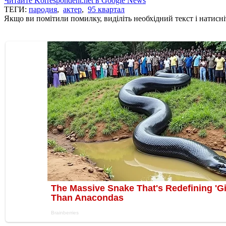
Читайте Korrespondent.net в Google News
ТЕГИ:
пародия
,
актер
,
95 квартал
Якщо ви помітили помилку, виділіть необхідний текст і натисніт