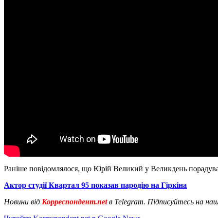
Раніше повідомлялося, що Юрій Великий у Великдень порадув
Актор студії Квартал 95 показав пародію на Гіркіна
Новини від
Корреспондент.net
в Telegram. Підписуйтесь на на