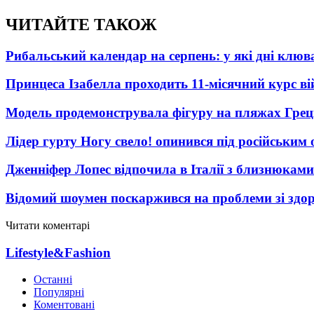
ЧИТАЙТЕ ТАКОЖ
Рибальський календар на серпень: у які дні клю
Принцеса Ізабелла проходить 11-місячний курс ві
Модель продемонструвала фігуру на пляжах Греці
Лідер гурту Ногу свело! опинився під російським 
Дженніфер Лопес відпочила в Італії з близнюками
Відомий шоумен поскаржився на проблеми зі здо
Читати коментарі
Lifestyle&Fashion
Останні
Популярні
Коментовані