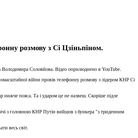
фонну розмову з Сі Цзіньпіном.
та Володимира Соловйова. Відео оприлюднено в YouTubе.
номасштабної війни провів телефонну розмову з лідером КНР Сі
ар нижче пояса. Та і ударом це не назвеш. Скоріше підле
трічі з головною КНР Путін вийшов з бункера "з триденним
ти весь світ.