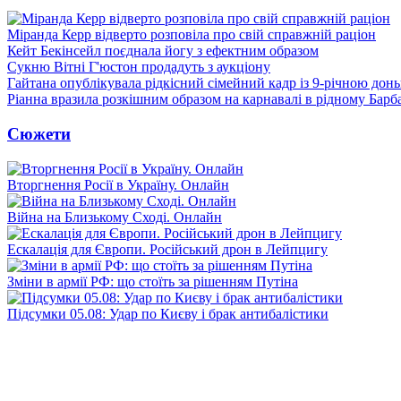
Міранда Керр відверто розповіла про свій справжній раціон
Кейт Бекінсейл поєднала йогу з ефектним образом
Сукню Вітні Г'юстон продадуть з аукціону
Гайтана опублікувала рідкісний сімейний кадр із 9-річною дон
Ріанна вразила розкішним образом на карнавалі в рідному Барб
Сюжети
Вторгнення Росії в Україну. Онлайн
Війна на Близькому Сході. Онлайн
Ескалація для Європи. Російський дрон в Лейпцигу
Зміни в армії РФ: що стоїть за рішенням Путіна
Підсумки 05.08: Удар по Києву і брак антибалістики