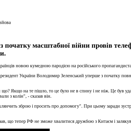
 з початку масштабної війни провів теле
и.
країнців новою кумедною пародією на російського пропагандис
о президент України Володимир Зеленський уперше з початку пов
 що? Якщо на те пішло, то це було не в спину і не ніж. Це був уд
и з колін", - сказав він.
"клянчить зброю і просить про допомогу". При цьому заради зус
ав, що тепер РФ не зможе хвалитися дружбою з Китаєм і залякува