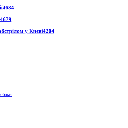
ї
4684
4679
обстрілом у Києві
4204
собаки