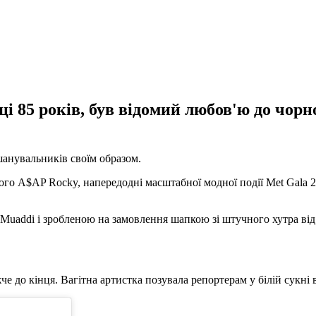
ці 85 років, був відомий любов'ю до чорн
шанувальників своїм образом.
го A$AP Rocky, напередодні масштабної модної події Met Gala 2023
a Muaddi і зробленою на замовлення шапкою зі штучного хутра ві
е до кінця. Вагітна артистка позувала репортерам у білій сукні 