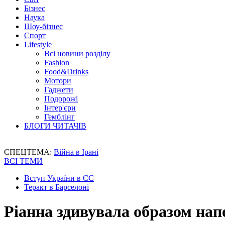
Бізнес
Наука
Шоу-бізнес
Спорт
Lifestyle
Всі новини розділу
Fashion
Food&Drinks
Мотори
Гаджети
Подорожі
Інтер'єри
Гемблінг
БЛОГИ ЧИТАЧІВ
СПЕЦТЕМА:
Війна в Ірані
ВСІ ТЕМИ
Вступ України в ЄС
Теракт в Барселоні
Ріанна здивувала образом нап