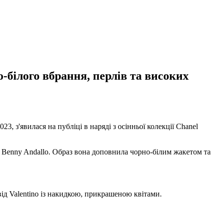
о-білого вбрання, перлів та високих
, з'явилася на публіці в наряді з осінньої колекції Chanel
д Benny Andallo. Образ вона доповнила чорно-білим жакетом та
від Valentino із накидкою, прикрашеною квітами.