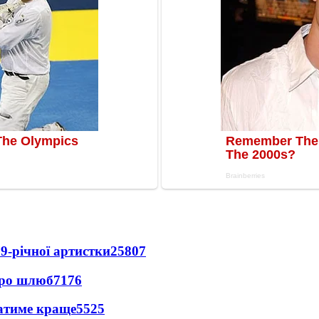
9-річної артистки
25807
про шлюб
7176
ватиме краще
5525