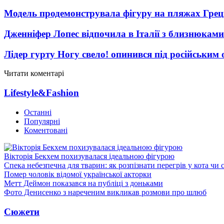
Модель продемонструвала фігуру на пляжах Греці
Дженніфер Лопес відпочила в Італії з близнюками
Лідер гурту Ногу свело! опинився під російським 
Читати коментарі
Lifestyle&Fashion
Останні
Популярні
Коментовані
Вікторія Бекхем похизувалася ідеальною фігурою
Спека небезпечна для тварин: як розпізнати перегрів у кота чи 
Помер чоловік відомої української акторки
Метт Деймон показався на публіці з доньками
Фото Денисенко з нареченим викликав розмови про шлюб
Сюжети