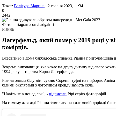
Текст:
Валігура Марина
, 2 травня 2023, 11:34
0
2442
Фото: instagram.com/badgalriri
Ріанна
Лагерфельд, який помер у 2019 році у ві
комірців.
Всесвітньо відома барбадоська співачка Ріанна приголомшила 
Зокрема виконавиця, яка чекає на другу дитину від свого кохано
1994 року авторства Карла Лагерфельда.
Ріанна одягла білу міні-сукню Coperni, туфлі на підборах Amin
білими окулярами з логотипом бренду замість скла.
"Навіть не в понеділок", -
підписала
Рірі серію фотографій.
На самому ж заході Ріанна з'явилися на килимовій доріжці ближч