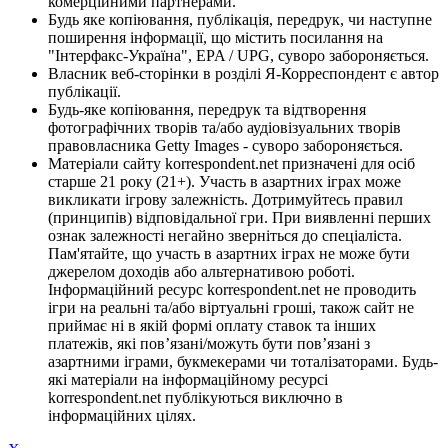
комерційними партнерами.
Будь яке копіювання, публікація, передрук, чи наступне
поширення інформації, що містить посилання на
"Інтерфакс-Україна", EPA / UPG, суворо забороняється.
Власник веб-сторінки в розділі Я-Корреспондент є автор
публікації.
Будь-яке копіювання, передрук та відтворення
фотографічних творів та/або аудіовізуальних творів
правовласника Getty Images - суворо забороняється.
Матеріали сайту korrespondent.net призначені для осіб
старше 21 року (21+). Участь в азартних іграх може
викликати ігрову залежність. Дотримуйтесь правил
(принципів) відповідальної гри. При виявленні перших
ознак залежності негайно зверніться до спеціаліста.
Пам'ятайте, що участь в азартних іграх не може бути
джерелом доходів або альтернативою роботі.
Інформаційний ресурс korrespondent.net не проводить
ігри на реальні та/або віртуальні гроші, також сайт не
приймає ні в якій формі оплату ставок та інших
платежів, які пов’язані/можуть бути пов’язані з
азартними іграми, букмекерами чи тоталізаторами. Будь-
які матеріали на інформаційному ресурсі
korrespondent.net публікуються виключно в
інформаційних цілях.