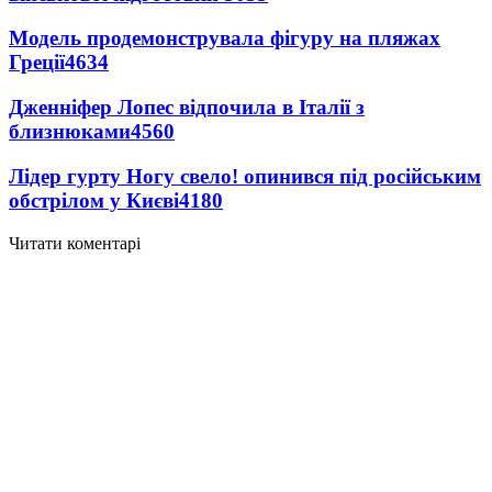
Модель продемонструвала фігуру на пляжах
Греції
4634
Дженніфер Лопес відпочила в Італії з
близнюками
4560
Лідер гурту Ногу свело! опинився під російським
обстрілом у Києві
4180
Читати коментарі