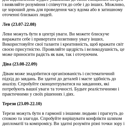
і виявляйте розуміння і співчуття до себе і до інших. Можливо,
це хороший день для проведення часу вдома або в затишному
оточенні близьких людей.
Лев (23.07-22.08)
Леви можуть бути в центрі уваги. Ви можете блискуче
виражати себе і привертати позитивну увагу інших.
Використовуйте свої таланти і креативність, щоб вражати світ
своєю присутністю. Проявляйте щедрість і великодушність, це
може приносити радість як вам, так і оточуючим.
Діва (23.08-22.09)
Дівам може знадобитися організованість і систематичний
підхід до завдань. Ви здатні до деталей і маєте здібність до
аналізу. Спробуйте сконцентруватися на завданнях, які
потребують вашої уваги та точності. Будьте реалістичними і
практичними у своїх рішеннях і діях.
Терези (23.09-22.10)
Терези можуть бути в гармонії з іншими людьми і прагнуть до
спокою та злагоди. Спробуйте вирішувати конфлікти шляхом
дипломатії та компромісу. Ви здатні розуміти різні точки зору і