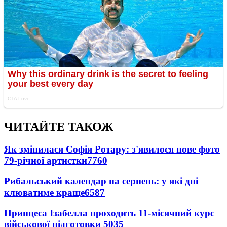
ЧИТАЙТЕ ТАКОЖ
Як змінилася Софія Ротару: з'явилося нове фото
79-річної артистки
7760
Рибальський календар на серпень: у які дні
клюватиме краще
6587
Принцеса Ізабелла проходить 11-місячний курс
військової підготовки
5035