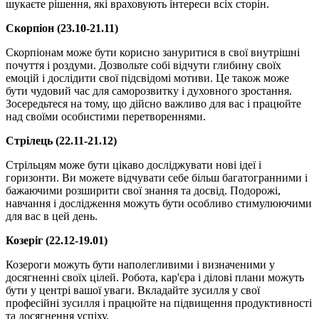
шукаєте рішення, які враховують інтереси всіх сторін.
Скорпіон (23.10-21.11)
Скорпіонам може бути корисно зануритися в свої внутрішні
почуття і роздуми. Дозвольте собі відчути глибину своїх
емоцій і дослідити свої підсвідомі мотиви. Це також може
бути чудовий час для саморозвитку і духовного зростання.
Зосередьтеся на тому, що дійсно важливо для вас і працюйте
над своїми особистими перетвореннями.
Стрілець (22.11-21.12)
Стрільцям може бути цікаво досліджувати нові ідеї і
горизонти. Ви можете відчувати себе більш багатогранними і
бажаючими розширити свої знання та досвід. Подорожі,
навчання і дослідження можуть бути особливо стимулюючими
для вас в цей день.
Козеріг (22.12-19.01)
Козероги можуть бути наполегливими і визначеними у
досягненні своїх цілей. Робота, кар'єра і ділові плани можуть
бути у центрі вашої уваги. Вкладайте зусилля у свої
професійні зусилля і працюйте на підвищення продуктивності
та досягнення успіху.