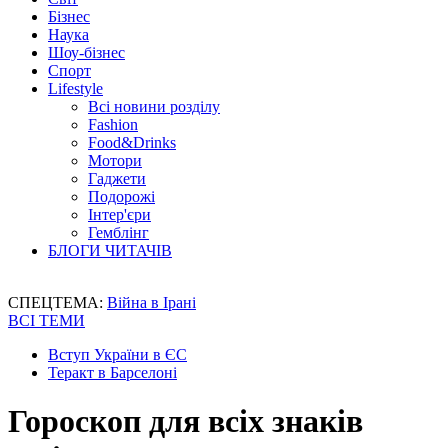
Бізнес
Наука
Шоу-бізнес
Спорт
Lifestyle
Всі новини розділу
Fashion
Food&Drinks
Мотори
Гаджети
Подорожі
Інтер'єри
Гемблінг
БЛОГИ ЧИТАЧІВ
СПЕЦТЕМА:
Війна в Ірані
ВСІ ТЕМИ
Вступ України в ЄС
Теракт в Барселоні
Гороскоп для всіх знаків