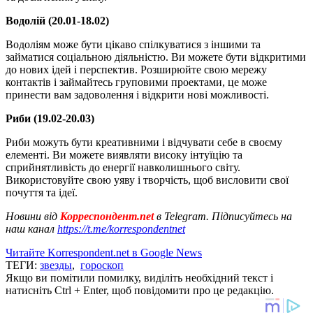
Водолій (20.01-18.02)
Водоліям може бути цікаво спілкуватися з іншими та
займатися соціальною діяльністю. Ви можете бути відкритими
до нових ідей і перспектив. Розширюйте свою мережу
контактів і займайтесь груповими проектами, це може
принести вам задоволення і відкрити нові можливості.
Риби (19.02-20.03)
Риби можуть бути креативними і відчувати себе в своєму
елементі. Ви можете виявляти високу інтуїцію та
сприйнятливість до енергії навколишнього світу.
Використовуйте свою уяву і творчість, щоб висловити свої
почуття та ідеї.
Новини від
Корреспондент.net
в Telegram. Підписуйтесь на
наш канал
https://t.me/korrespondentnet
Читайте Korrespondent.net в Google News
ТЕГИ:
звезды
,
гороскоп
Якщо ви помітили помилку, виділіть необхідний текст і
натисніть Ctrl + Enter, щоб повідомити про це редакцію.