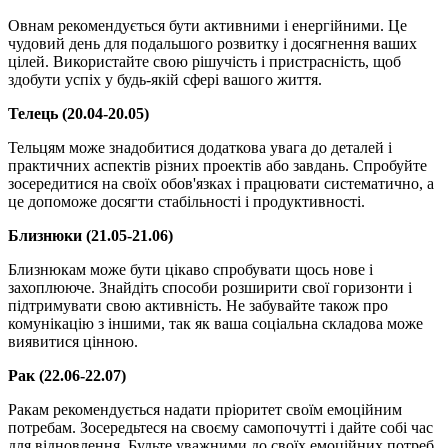
Овнам рекомендується бути активними і енергійними. Це
чудовий день для подальшого розвитку і досягнення ваших
цілей. Використайте свою рішучість і пристрасність, щоб
здобути успіх у будь-якій сфері вашого життя.
Телець (20.04-20.05)
Тельцям може знадобитися додаткова увага до деталей і
практичних аспектів різних проектів або завдань. Спробуйте
зосередитися на своїх обов'язках і працювати систематично, а
це допоможе досягти стабільності і продуктивності.
Близнюки (21.05-21.06)
Близнюкам може бути цікаво спробувати щось нове і
захоплююче. Знайдіть способи розширити свої горизонти і
підтримувати свою активність. Не забувайте також про
комунікацію з іншими, так як ваша соціальна складова може
виявитися цінною.
Рак (22.06-22.07)
Ракам рекомендується надати пріоритет своїм емоційним
потребам. Зосередьтеся на своєму самопочутті і дайте собі час
для відновлення. Будьте уважними до своїх емоційних потреб