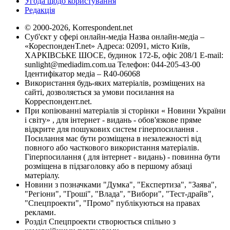
Угода щодо користування
Редакція
© 2000-2026, Korrespondent.net
Суб'єкт у сфері онлайн-медіа Назва онлайн-медіа –
«КореспонденТ.net» Адреса: 02091, місто Київ,
ХАРКІВСЬКЕ ШОСЕ, будинок 172-Б, офіс 208/1 E-mail:
sunlight@mediadim.com.ua
Телефон: 044-205-43-00
Ідентифікатор медіа – R40-06068
Використання будь-яких матеріалів, розміщених на
сайті, дозволяється за умови посилання на
Корреспондент.net.
При копіюванні матеріалів зі сторінки « Новини України
і світу» , для інтернет - видань - обов'язкове пряме
відкрите для пошукових систем гіперпосилання .
Посилання має бути розміщена в незалежності від
повного або часткового використання матеріалів.
Гіперпосилання ( для інтернет - видань) - повинна бути
розміщена в підзаголовку або в першому абзаці
матеріалу.
Новини з позначками "Думка", "Експертиза", "Заява",
"Регіони", "Гроші", "Влада", "Вибори", "Тест-драйв",
"Спецпроекти", "Промо" публікуються на правах
реклами.
Розділ Спецпроекти створюється спільно з