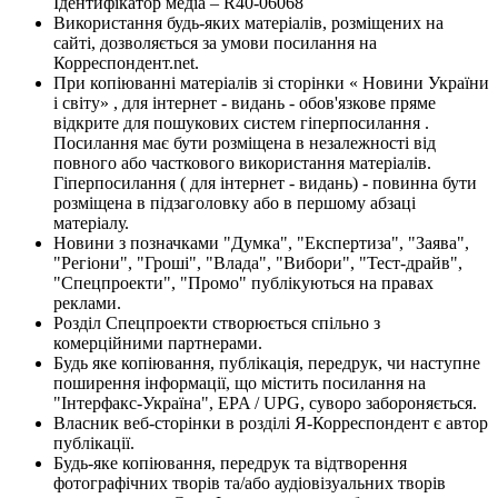
Ідентифікатор медіа – R40-06068
Використання будь-яких матеріалів, розміщених на
сайті, дозволяється за умови посилання на
Корреспондент.net.
При копіюванні матеріалів зі сторінки « Новини України
і світу» , для інтернет - видань - обов'язкове пряме
відкрите для пошукових систем гіперпосилання .
Посилання має бути розміщена в незалежності від
повного або часткового використання матеріалів.
Гіперпосилання ( для інтернет - видань) - повинна бути
розміщена в підзаголовку або в першому абзаці
матеріалу.
Новини з позначками "Думка", "Експертиза", "Заява",
"Регіони", "Гроші", "Влада", "Вибори", "Тест-драйв",
"Спецпроекти", "Промо" публікуються на правах
реклами.
Розділ Спецпроекти створюється спільно з
комерційними партнерами.
Будь яке копіювання, публікація, передрук, чи наступне
поширення інформації, що містить посилання на
"Інтерфакс-Україна", EPA / UPG, суворо забороняється.
Власник веб-сторінки в розділі Я-Корреспондент є автор
публікації.
Будь-яке копіювання, передрук та відтворення
фотографічних творів та/або аудіовізуальних творів