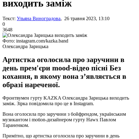
виходить заміж
Текст:
Ульяна Виноградова
, 26 травня 2023, 13:10
0
3648
Фото: instagram.com/kazka.band
Олександра Зарицька
Артистка оголосила про заручини в
день прем'єри mood-відео пісні Без
кохання, в якому вона з’являється в
образі нареченої.
Фронтвумен гурту KAZKA Олександра Зарицька виходить
заміж. Зірка повідомила про це в Instagram.
Вона оголосила про заручини з бойфрендом, українським
музикантом і motion-дизайнером гурту Hawx Павлом
Тараненком.
Примітно, що артистка оголосила про заручини в день