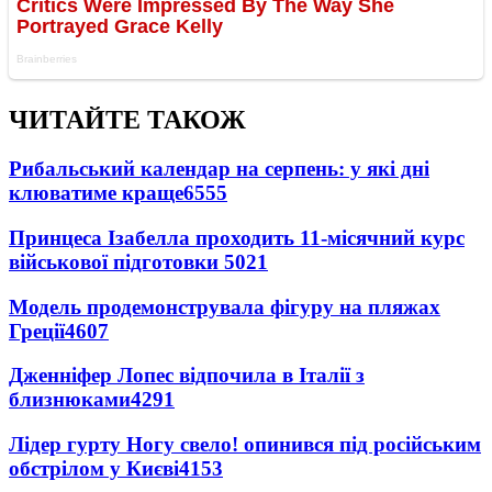
ЧИТАЙТЕ ТАКОЖ
Рибальський календар на серпень: у які дні
клюватиме краще
6555
Принцеса Ізабелла проходить 11-місячний курс
військової підготовки
5021
Модель продемонструвала фігуру на пляжах
Греції
4607
Дженніфер Лопес відпочила в Італії з
близнюками
4291
Лідер гурту Ногу свело! опинився під російським
обстрілом у Києві
4153