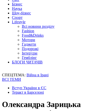
Бізнес
Наука
Шоу-бізнес
Спорт
Lifestyle
Всі новини розділу
Fashion
Food&Drinks
Мотори
Гаджети
Подорожі
Інтер'єри
Гемблінг
БЛОГИ ЧИТАЧІВ
СПЕЦТЕМА:
Війна в Ірані
ВСІ ТЕМИ
Вступ України в ЄС
Теракт в Барселоні
Олександра Зарицька