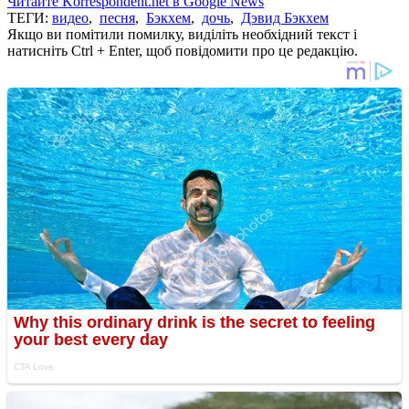
Читайте Korrespondent.net в Google News
ТЕГИ:
видео
,
песня
,
Бэкхем
,
дочь
,
Дэвид Бэкхем
Якщо ви помітили помилку, виділіть необхідний текст і
натисніть Ctrl + Enter, щоб повідомити про це редакцію.