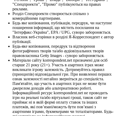
"Спецпроекти", "Промо" публікуються на правах
реклами.
Розділ Спецпроекти створюється спільно з
комерційними партнерами.
Будь яке копіювання, публікація, передрук, чи наступне
поширення інформації, що містить посилання на
"Інтерфакс-Україна", EPA / UPG, суворо забороняється.
Власник веб-сторінки в розділі Я-Корреспондент є автор
публікації.
Будь-яке копіювання, передрук та відтворення
фотографічних творів та/або аудіовізуальних творів
правовласника Getty Images - суворо забороняється.
Матеріали сайту korrespondent.net призначені для осіб
старше 21 року (21+). Участь в азартних іграх може
викликати ігрову залежність. Дотримуйтесь правил
(принципів) відповідальної гри. При виявленні перших
ознак залежності негайно зверніться до спеціаліста.
Пам'ятайте, що участь в азартних іграх не може бути
джерелом доходів або альтернативою роботі.
Інформаційний ресурс korrespondent.net не проводить
ігри на реальні та/або віртуальні гроші, також сайт не
приймає ні в якій формі оплату ставок та інших
платежів, які пов’язані/можуть бути пов’язані з
азартними іграми, букмекерами чи тоталізаторами. Будь-