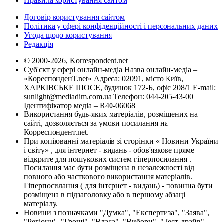
Правила користування сайтом
Договір користування сайтом
Політика у сфері конфіденційності і персональних даних
Угода щодо користування
Редакція
© 2000-2026, Korrespondent.net
Суб'єкт у сфері онлайн-медіа Назва онлайн-медіа –
«КореспонденТ.net» Адреса: 02091, місто Київ,
ХАРКІВСЬКЕ ШОСЕ, будинок 172-Б, офіс 208/1 E-mail:
sunlight@mediadim.com.ua
Телефон: 044-205-43-00
Ідентифікатор медіа – R40-06068
Використання будь-яких матеріалів, розміщених на
сайті, дозволяється за умови посилання на
Корреспондент.net.
При копіюванні матеріалів зі сторінки « Новини України
і світу» , для інтернет - видань - обов'язкове пряме
відкрите для пошукових систем гіперпосилання .
Посилання має бути розміщена в незалежності від
повного або часткового використання матеріалів.
Гіперпосилання ( для інтернет - видань) - повинна бути
розміщена в підзаголовку або в першому абзаці
матеріалу.
Новини з позначками "Думка", "Експертиза", "Заява",
"Регіони", "Гроші", "Влада", "Вибори", "Тест-драйв",