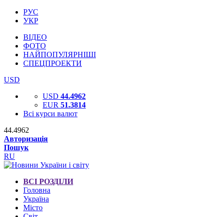
РУС
УКР
ВІДЕО
ФОТО
НАЙПОПУЛЯРНІШІ
СПЕЦПРОЕКТИ
USD
USD
44.4962
EUR
51.3814
Всі курси валют
44.4962
Авторизація
Пошук
RU
ВСІ РОЗДІЛИ
Головна
Україна
Місто
Світ