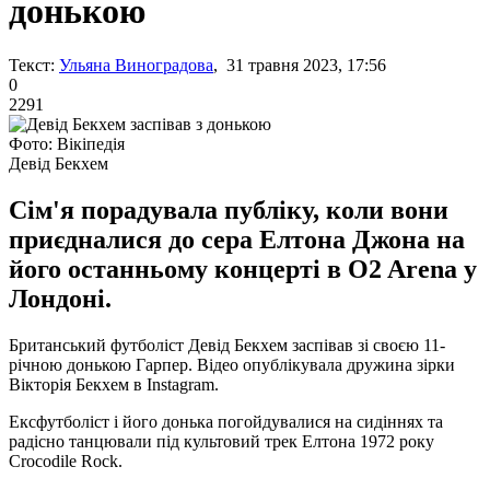
донькою
Текст:
Ульяна Виноградова
, 31 травня 2023, 17:56
0
2291
Фото: Вікіпедія
Девід Бекхем
Сім'я порадувала публіку, коли вони
приєдналися до сера Елтона Джона на
його останньому концерті в O2 Arena у
Лондоні.
Британський футболіст Девід Бекхем заспівав зі своєю 11-
річною донькою Гарпер. Відео опублікувала дружина зірки
Вікторія Бекхем в Instagram.
Ексфутболіст і його донька погойдувалися на сидіннях та
радісно танцювали під культовий трек Елтона 1972 року
Crocodile Rock.