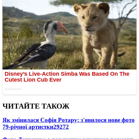
ЧИТАЙТЕ ТАКОЖ
Як змінилася Софія Ротару: з'явилося нове фото
79-річної артистки
29272