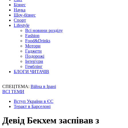
Бізнес
Наука
Шоу-бізнес
Спорт
Lifestyle
Всі новини розділу
Fashion
Food&Drinks
Мотори
Гаджети
Подорожі
Інтер'єри
Гемблінг
БЛОГИ ЧИТАЧІВ
СПЕЦТЕМА:
Війна в Ірані
ВСІ ТЕМИ
Вступ України в ЄС
Теракт в Барселоні
Девід Бекхем заспівав з