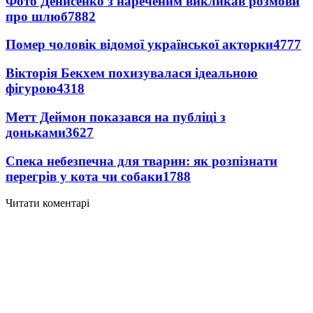
Фото Денисенко з нареченим викликав розмови
про шлюб
7882
Помер чоловік відомої української акторки
4777
Вікторія Бекхем похизувалася ідеальною
фігурою
4318
Метт Деймон показався на публіці з
доньками
3627
Спека небезпечна для тварин: як розпізнати
перегрів у кота чи собаки
1788
Читати коментарі