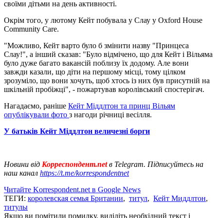
своїми дітьми на день активності.
Окрім того, у лютому Кейт побувала у Слау у Oxford House
Community Care.
"Можливо, Кейт варто було б змінити назву "Принцеса
Слау!", а інший сказав: "Було відмічено, що для Кейт і Вільяма
було дуже багато вакансій поблизу їх додому. Але вони
завжди казали, що діти на першому місці, тому цілком
зрозуміло, що вони хочуть, щоб хтось із них був присутній на
шкільній пробіжці", - пожартував королівський спостерігач.
Нагадаємо, раніше
Кейт Міддлтон та принц Вільям
опублікували фото
з нагоди річниці весілля.
У батьків Кейт Міддлтон величезні борги
Новини від
Корреспондент.net
в Telegram. Підписуйтесь на
наш канал
https://t.me/korrespondentnet
Читайте Korrespondent.net в Google News
ТЕГИ:
королевская семья Британии
,
титул
,
Кейт Миддлтон
,
титулы
Якщо ви помітили помилку, виділіть необхідний текст і