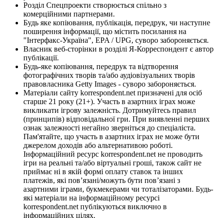
Розділ Спецпроекти створюється спільно з
комерційними партнерами.
Будь яке копіювання, публікація, передрук, чи наступне
поширення інформації, що містить посилання на
"Інтерфакс-Україна", EPA / UPG, суворо забороняється.
Власник веб-сторінки в розділі Я-Корреспондент є автор
публікації.
Будь-яке копіювання, передрук та відтворення
фотографічних творів та/або аудіовізуальних творів
правовласника Getty Images - суворо забороняється.
Матеріали сайту korrespondent.net призначені для осіб
старше 21 року (21+). Участь в азартних іграх може
викликати ігрову залежність. Дотримуйтесь правил
(принципів) відповідальної гри. При виявленні перших
ознак залежності негайно зверніться до спеціаліста.
Пам'ятайте, що участь в азартних іграх не може бути
джерелом доходів або альтернативою роботі.
Інформаційний ресурс korrespondent.net не проводить
ігри на реальні та/або віртуальні гроші, також сайт не
приймає ні в якій формі оплату ставок та інших
платежів, які пов’язані/можуть бути пов’язані з
азартними іграми, букмекерами чи тоталізаторами. Будь-
які матеріали на інформаційному ресурсі
korrespondent.net публікуються виключно в
інформаційних цілях.