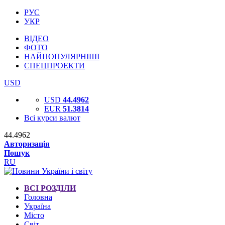
РУС
УКР
ВІДЕО
ФОТО
НАЙПОПУЛЯРНІШІ
СПЕЦПРОЕКТИ
USD
USD
44.4962
EUR
51.3814
Всі курси валют
44.4962
Авторизація
Пошук
RU
ВСІ РОЗДІЛИ
Головна
Україна
Місто
Світ