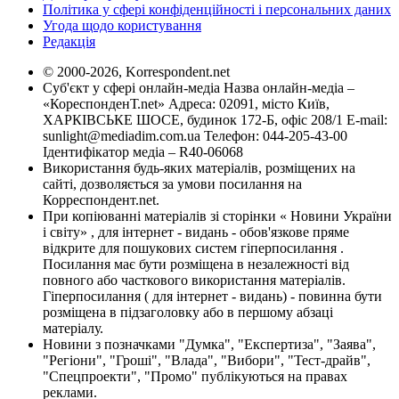
Політика у сфері конфіденційності і персональних даних
Угода щодо користування
Редакція
© 2000-2026, Korrespondent.net
Суб'єкт у сфері онлайн-медіа Назва онлайн-медіа –
«КореспонденТ.net» Адреса: 02091, місто Київ,
ХАРКІВСЬКЕ ШОСЕ, будинок 172-Б, офіс 208/1 E-mail:
sunlight@mediadim.com.ua
Телефон: 044-205-43-00
Ідентифікатор медіа – R40-06068
Використання будь-яких матеріалів, розміщених на
сайті, дозволяється за умови посилання на
Корреспондент.net.
При копіюванні матеріалів зі сторінки « Новини України
і світу» , для інтернет - видань - обов'язкове пряме
відкрите для пошукових систем гіперпосилання .
Посилання має бути розміщена в незалежності від
повного або часткового використання матеріалів.
Гіперпосилання ( для інтернет - видань) - повинна бути
розміщена в підзаголовку або в першому абзаці
матеріалу.
Новини з позначками "Думка", "Експертиза", "Заява",
"Регіони", "Гроші", "Влада", "Вибори", "Тест-драйв",
"Спецпроекти", "Промо" публікуються на правах
реклами.