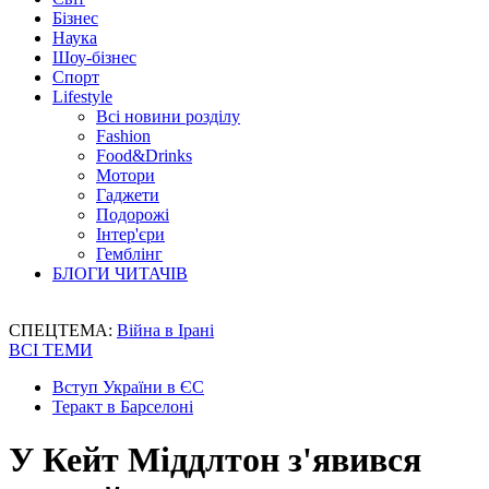
Бізнес
Наука
Шоу-бізнес
Спорт
Lifestyle
Всі новини розділу
Fashion
Food&Drinks
Мотори
Гаджети
Подорожі
Інтер'єри
Гемблінг
БЛОГИ ЧИТАЧІВ
СПЕЦТЕМА:
Війна в Ірані
ВСІ ТЕМИ
Вступ України в ЄС
Теракт в Барселоні
У Кейт Міддлтон з'явився