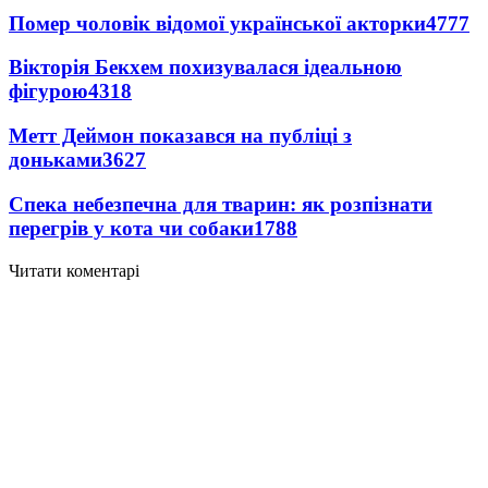
Помер чоловік відомої української акторки
4777
Вікторія Бекхем похизувалася ідеальною
фігурою
4318
Метт Деймон показався на публіці з
доньками
3627
Спека небезпечна для тварин: як розпізнати
перегрів у кота чи собаки
1788
Читати коментарі