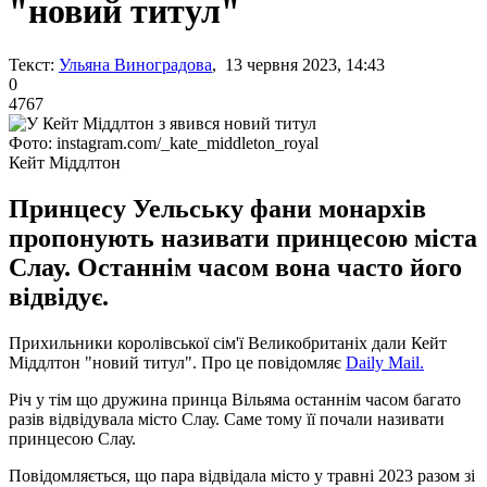
"новий титул"
Текст:
Ульяна Виноградова
, 13 червня 2023, 14:43
0
4767
Фото: instagram.com/_kate_middleton_royal
Кейт Міддлтон
Принцесу Уельську фани монархів
пропонують називати принцесою міста
Слау. Останнім часом вона часто його
відвідує.
Прихильники королівської сім'ї Великобританіх дали Кейт
Міддлтон "новий титул". Про це повідомляє
Daily Mail.
Річ у тім що дружина принца Вільяма останнім часом багато
разів відвідувала місто Слау. Саме тому її почали називати
принцесою Слау.
Повідомляється, що пара відвідала місто у травні 2023 разом зі