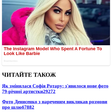
ЧИТАЙТЕ ТАКОЖ
Як змінилася Софія Ротару: з'явилося нове фото
79-річної артистки
29272
Фото Денисенко з нареченим викликав розмови
про шлюб
7882