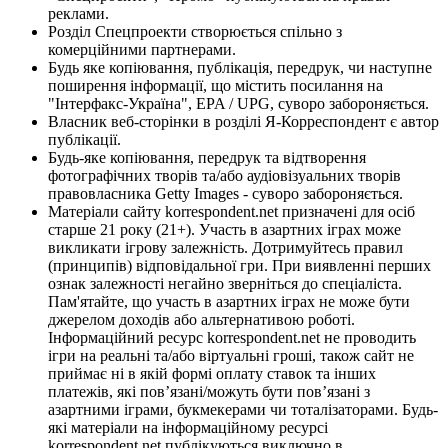
реклами.
Розділ Спецпроекти створюється спільно з
комерційними партнерами.
Будь яке копіювання, публікація, передрук, чи наступне
поширення інформації, що містить посилання на
"Інтерфакс-Україна", EPA / UPG, суворо забороняється.
Власник веб-сторінки в розділі Я-Корреспондент є автор
публікації.
Будь-яке копіювання, передрук та відтворення
фотографічних творів та/або аудіовізуальних творів
правовласника Getty Images - суворо забороняється.
Матеріали сайту korrespondent.net призначені для осіб
старше 21 року (21+). Участь в азартних іграх може
викликати ігрову залежність. Дотримуйтесь правил
(принципів) відповідальної гри. При виявленні перших
ознак залежності негайно зверніться до спеціаліста.
Пам'ятайте, що участь в азартних іграх не може бути
джерелом доходів або альтернативою роботі.
Інформаційний ресурс korrespondent.net не проводить
ігри на реальні та/або віртуальні гроші, також сайт не
приймає ні в якій формі оплату ставок та інших
платежів, які пов’язані/можуть бути пов’язані з
азартними іграми, букмекерами чи тоталізаторами. Будь-
які матеріали на інформаційному ресурсі
korrespondent.net публікуються виключно в