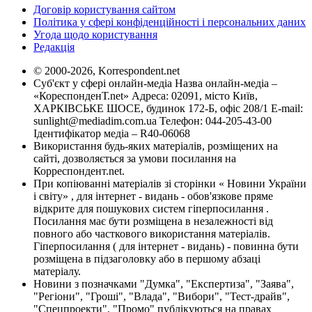
Договір користування сайтом
Політика у сфері конфіденційності і персональних даних
Угода щодо користування
Редакція
© 2000-2026, Korrespondent.net
Суб'єкт у сфері онлайн-медіа Назва онлайн-медіа –
«КореспонденТ.net» Адреса: 02091, місто Київ,
ХАРКІВСЬКЕ ШОСЕ, будинок 172-Б, офіс 208/1 E-mail:
sunlight@mediadim.com.ua
Телефон: 044-205-43-00
Ідентифікатор медіа – R40-06068
Використання будь-яких матеріалів, розміщених на
сайті, дозволяється за умови посилання на
Корреспондент.net.
При копіюванні матеріалів зі сторінки « Новини України
і світу» , для інтернет - видань - обов'язкове пряме
відкрите для пошукових систем гіперпосилання .
Посилання має бути розміщена в незалежності від
повного або часткового використання матеріалів.
Гіперпосилання ( для інтернет - видань) - повинна бути
розміщена в підзаголовку або в першому абзаці
матеріалу.
Новини з позначками "Думка", "Експертиза", "Заява",
"Регіони", "Гроші", "Влада", "Вибори", "Тест-драйв",
"Спецпроекти", "Промо" публікуються на правах