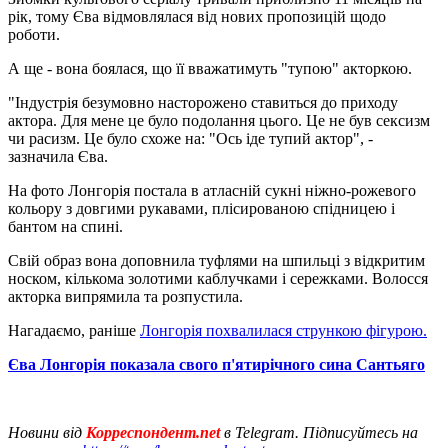
рік, тому Єва відмовлялася від нових пропозицій щодо
роботи.
А ще - вона боялася, що її вважатимуть "тупою" акторкою.
"Індустрія безумовно насторожено ставиться до приходу
актора. Для мене це було подолання цього. Це не був сексизм
чи расизм. Це було схоже на: "Ось іде тупий актор", -
зазначила Єва.
На фото Лонгорія постала в атласній сукні ніжно-рожевого
кольору з довгими рукавами, плісированою спідницею і
бантом на спині.
Свій образ вона доповнила туфлями на шпильці з відкритим
носком, кількома золотими каблучками і сережками. Волосся
акторка випрямила та розпустила.
Нагадаємо, раніше
Лонгорія похвалилася стрункою фігурою.
Єва Лонгорія показала свого п'ятирічного сина Сантьяго
Новини від
Корреспондент.net
в Telegram. Підписуйтесь на