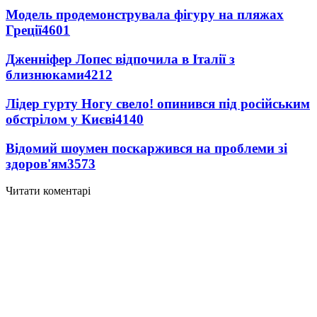
Модель продемонструвала фігуру на пляжах
Греції
4601
Дженніфер Лопес відпочила в Італії з
близнюками
4212
Лідер гурту Ногу свело! опинився під російським
обстрілом у Києві
4140
Відомий шоумен поскаржився на проблеми зі
здоров'ям
3573
Читати коментарі