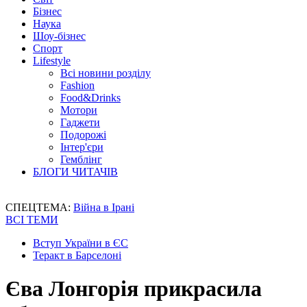
Бізнес
Наука
Шоу-бізнес
Спорт
Lifestyle
Всі новини розділу
Fashion
Food&Drinks
Мотори
Гаджети
Подорожі
Інтер'єри
Гемблінг
БЛОГИ ЧИТАЧІВ
СПЕЦТЕМА:
Війна в Ірані
ВСІ ТЕМИ
Вступ України в ЄС
Теракт в Барселоні
Єва Лонгорія прикрасила