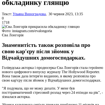
обкладинку глянцю
Текст:
Ульяна Виноградова
, 30 червня 2023, 13:35
0
1718
Фото: instagram.com/evalongoria
Єва Лонгорія
Знаменитість також розповіла про
свою кар'єру після зйомок у
Відчайдушних домогосподарках.
Голівудська акторка і продюсерка Єва Лонгорія стала героїнею
нового цифрового випуску журналу The Hollywood Reporter.
Вона також дала інтерв'ю виданню, в якому розповіла про
свою кар'єру після зйомок у Відчайдушних домогосподарках.
"Я подумала, що не можу дихати. У мене був
посттравматичний стресовий розлад через 24 епізоди на рік", -
зізналася акторка.
Зйомки культового серіалу тривали приблизно 11 місяців на