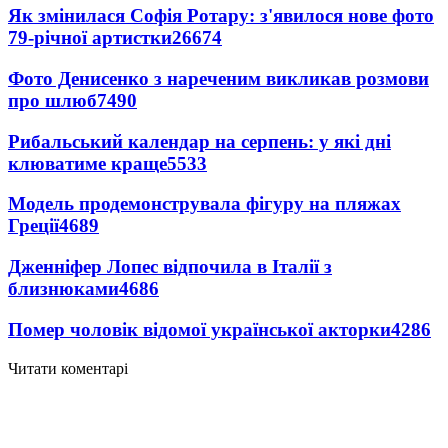
Як змінилася Софія Ротару: з'явилося нове фото
79-річної артистки
26674
Фото Денисенко з нареченим викликав розмови
про шлюб
7490
Рибальський календар на серпень: у які дні
клюватиме краще
5533
Модель продемонструвала фігуру на пляжах
Греції
4689
Дженніфер Лопес відпочила в Італії з
близнюками
4686
Помер чоловік відомої української акторки
4286
Читати коментарі