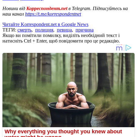
Новини від
Корреспондент.net
в Telegram. Підписуйтесь на
наш канал
https://t.me/korrespondentnet
Читайте Korrespondent.net в Google News
ТЕГИ:
смерть
,
полиция
,
певица
,
причина
Якщо ви помітили помилку, виділіть необхідний текст і
натисніть Ctrl + Enter, щоб повідомити про це редакцію.