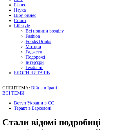
Бізнес
Наука
Шоу-бізнес
Спорт
Lifestyle
Всі новини розділу
Fashion
Food&Drinks
Мотори
Гаджети
Подорожі
Інтер'єри
Гемблінг
БЛОГИ ЧИТАЧІВ
СПЕЦТЕМА:
Війна в Ірані
ВСІ ТЕМИ
Вступ України в ЄС
Теракт в Барселоні
Стали відомі подробиці