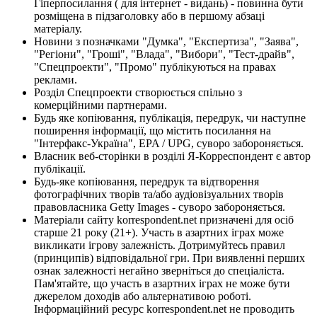
Гіперпосилання ( для інтернет - видань) - повинна бути
розміщена в підзаголовку або в першому абзаці
матеріалу.
Новини з позначками "Думка", "Експертиза", "Заява",
"Регіони", "Гроші", "Влада", "Вибори", "Тест-драйв",
"Спецпроекти", "Промо" публікуються на правах
реклами.
Розділ Спецпроекти створюється спільно з
комерційними партнерами.
Будь яке копіювання, публікація, передрук, чи наступне
поширення інформації, що містить посилання на
"Інтерфакс-Україна", EPA / UPG, суворо забороняється.
Власник веб-сторінки в розділі Я-Корреспондент є автор
публікації.
Будь-яке копіювання, передрук та відтворення
фотографічних творів та/або аудіовізуальних творів
правовласника Getty Images - суворо забороняється.
Матеріали сайту korrespondent.net призначені для осіб
старше 21 року (21+). Участь в азартних іграх може
викликати ігрову залежність. Дотримуйтесь правил
(принципів) відповідальної гри. При виявленні перших
ознак залежності негайно зверніться до спеціаліста.
Пам'ятайте, що участь в азартних іграх не може бути
джерелом доходів або альтернативою роботі.
Інформаційний ресурс korrespondent.net не проводить