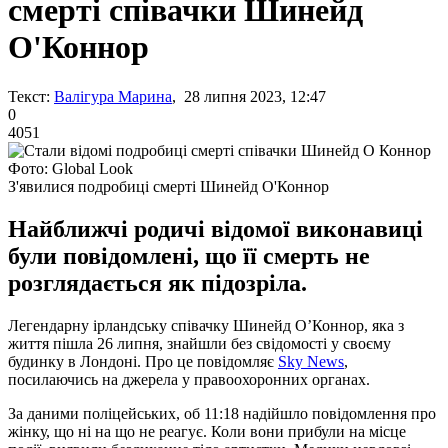
смерті співачки Шинейд
О'Коннор
Текст:
Валігура Марина
, 28 липня 2023, 12:47
0
4051
Фото: Global Look
З'явилися подробиці смерті Шинейд О'Коннор
Найближчі родичі відомої виконавиці
були повідомлені, що її смерть не
розглядається як підозріла.
Легендарну ірландську співачку Шинейд О’Коннор, яка з
життя пішла 26 липня, знайшли без свідомості у своєму
будинку в Лондоні. Про це повідомляє
Sky News
,
посилаючись на джерела у правоохоронних органах.
За даними поліцейських, об 11:18 надійшло повідомлення про
жінку, що ні на що не реагує. Коли вони прибули на місце