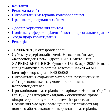
Контакти
Реклама на сайті
Використання матеріалів korrespondent.net
Правила користування сайтом
Договір користування сайтом
Політика у сфері конфіденційності і персональних даних
Угода щодо користування
Редакція
© 2000-2026, Korrespondent.net
Суб'єкт у сфері онлайн-медіа Назва онлайн-медіа –
«КореспонденТ.net» Адреса: 02091, місто Київ,
ХАРКІВСЬКЕ ШОСЕ, будинок 172-Б, офіс 208/1 E-mail:
sunlight@mediadim.com.ua
Телефон: 044-205-43-00
Ідентифікатор медіа – R40-06068
Використання будь-яких матеріалів, розміщених на
сайті, дозволяється за умови посилання на
Корреспондент.net.
При копіюванні матеріалів зі сторінки « Новини України
і світу» , для інтернет - видань - обов'язкове пряме
відкрите для пошукових систем гіперпосилання .
Посилання має бути розміщена в незалежності від
повного або часткового використання матеріалів.