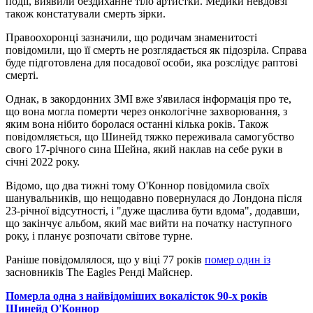
події, виявили бездиханне тіло артистки. Медики невдовзі
також констатували смерть зірки.
Правоохоронці зазначили, що родичам знаменитості
повідомили, що її смерть не розглядається як підозріла. Справа
буде підготовлена для посадової особи, яка розслідує раптові
смерті.
Однак, в закордонних ЗМІ вже з'явилася інформація про те,
що вона могла померти через онкологічне захворювання, з
яким вона нібито боролася останні кілька років. Також
повідомляється, що Шинейд тяжко переживала самогубство
свого 17-річного сина Шейна, який наклав на себе руки в
січні 2022 року.
Відомо, що два тижні тому О'Коннор повідомила своїх
шанувальників, що нещодавно повернулася до Лондона після
23-річної відсутності, і "дуже щаслива бути вдома", додавши,
що закінчує альбом, який має вийти на початку наступного
року, і планує розпочати світове турне.
Раніше повідомлялося, що у віці 77 років
помер один із
засновників The Eagles Ренді Майснер.
Померла одна з найвідоміших вокалісток 90-х років
Шинейд О'Коннор