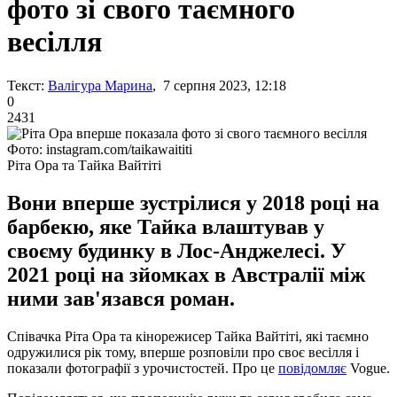
фото зі свого таємного
весілля
Текст:
Валігура Марина
, 7 серпня 2023, 12:18
0
2431
Фото: instagram.com/taikawaititi
Ріта Ора та Тайка Вайтіті
Вони вперше зустрілися у 2018 році на
барбекю, яке Тайка влаштував у
своєму будинку в Лос-Анджелесі. У
2021 році на зйомках в Австралії між
ними зав'язався роман.
Співачка Ріта Ора та кінорежисер Тайка Вайтіті, які таємно
одружилися рік тому, вперше розповіли про своє весілля і
показали фотографії з урочистостей. Про це
повідомляє
Vogue.