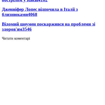
Дженніфер Лопес відпочила в Італії з
близнюками
4068
Відомий шоумен поскаржився на проблеми зі
здоров'ям
3546
Читати коментарі