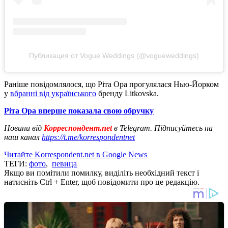
Публикация от Vogue Weddings (@vogueweddings)
Раніше повідомлялося, що Ріта Ора прогулялася Нью-Йорком
у
вбранні від українського
бренду Litkovska.
Ріта Ора вперше показала свою обручку
Новини від
Корреспондент.net
в Telegram. Підписуйтесь на
наш канал
https://t.me/korrespondentnet
Читайте Korrespondent.net в Google News
ТЕГИ:
фото
,
певица
Якщо ви помітили помилку, виділіть необхідний текст і
натисніть Ctrl + Enter, щоб повідомити про це редакцію.