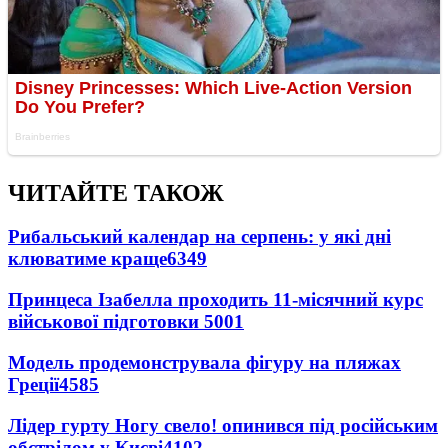
ЧИТАЙТЕ ТАКОЖ
Рибальський календар на серпень: у які дні
клюватиме краще
6349
Принцеса Ізабелла проходить 11-місячний курс
військової підготовки
5001
Модель продемонструвала фігуру на пляжах
Греції
4585
Лідер гурту Ногу свело! опинився під російським
обстрілом у Києві
4102