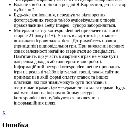
Власник веб-сторінки в розділі Я-Корреспондент є автор
публікації.
Будь-яке копіювання, передрук та відтворення
фотографічних творів та/або аудіовізуальних творів
правовласника Getty Images - суворо забороняється.
Матеріали сайту korrespondent.net призначені для осіб
старше 21 року (21+). Участь в азартних іграх може
викликати ігрову залежність. Дотримуйтесь правил
(принципів) відповідальної гри. При виявленні перших
ознак залежності негайно зверніться до спеціаліста.
Пам'ятайте, що участь в азартних іграх не може бути
джерелом доходів або альтернативою роботі.
Інформаційний ресурс korrespondent.net не проводить
ігри на реальні та/або віртуальні гроші, також сайт не
приймає ні в якій формі оплату ставок та інших
платежів, які пов’язані/можуть бути пов’язані з
азартними іграми, букмекерами чи тоталізаторами. Будь-
які матеріали на інформаційному ресурсі
korrespondent.net публікуються виключно в
інформаційних цілях.
X
Ошибка