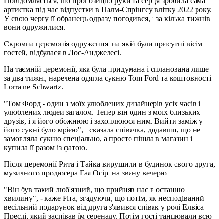
Повідомляється, що пропозицію руки та серця зробила сама
артистка під час відпустки в Палм-Спрінгсу влітку 2022 року.
У свою чергу її обранець одразу погодився, і за кілька тижнів
вони одружилися.
Скромна церемонія одруження, на якій були присутні вісім
гостей, відбулася в Лос-Анджелесі.
На таємній церемонії, яка була придумана і спланована лише
за два тижні, наречена одягла сукню Tom Ford та коштовності
Lorraine Schwartz.
"Том Форд - один з моїх улюблених дизайнерів усіх часів і
улюблених людей загалом. Тепер він один з моїх близьких
друзів, і я його обожнюю і захоплююся ним. Вийти заміж у
його сукні було мрією", - сказала співачка, додавши, що не
замовляла сукню спеціально, а просто пішла в магазин і
купила її разом із фатою.
Після церемонії Рита і Тайка вирушили в будинок свого друга,
музичного продюсера Гая Осірі на звану вечерю.
"Він був такий люб'язний, що прийняв нас в останню
хвилину", - каже Ріта, згадуючи, що потім, як несподіваний
весільний подарунок від друга з'явився співак у ролі Елвіса
Преслі, який заспівав їм серенаду. Потім гості танцювали всю