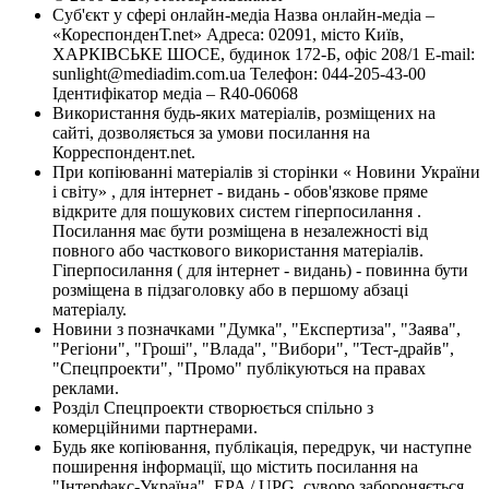
Суб'єкт у сфері онлайн-медіа Назва онлайн-медіа –
«КореспонденТ.net» Адреса: 02091, місто Київ,
ХАРКІВСЬКЕ ШОСЕ, будинок 172-Б, офіс 208/1 E-mail:
sunlight@mediadim.com.ua
Телефон: 044-205-43-00
Ідентифікатор медіа – R40-06068
Використання будь-яких матеріалів, розміщених на
сайті, дозволяється за умови посилання на
Корреспондент.net.
При копіюванні матеріалів зі сторінки « Новини України
і світу» , для інтернет - видань - обов'язкове пряме
відкрите для пошукових систем гіперпосилання .
Посилання має бути розміщена в незалежності від
повного або часткового використання матеріалів.
Гіперпосилання ( для інтернет - видань) - повинна бути
розміщена в підзаголовку або в першому абзаці
матеріалу.
Новини з позначками "Думка", "Експертиза", "Заява",
"Регіони", "Гроші", "Влада", "Вибори", "Тест-драйв",
"Спецпроекти", "Промо" публікуються на правах
реклами.
Розділ Спецпроекти створюється спільно з
комерційними партнерами.
Будь яке копіювання, публікація, передрук, чи наступне
поширення інформації, що містить посилання на
"Інтерфакс-Україна", EPA / UPG, суворо забороняється.