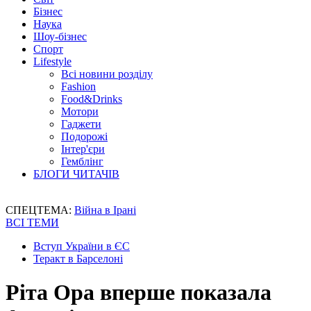
Бізнес
Наука
Шоу-бізнес
Спорт
Lifestyle
Всі новини розділу
Fashion
Food&Drinks
Мотори
Гаджети
Подорожі
Інтер'єри
Гемблінг
БЛОГИ ЧИТАЧІВ
СПЕЦТЕМА:
Війна в Ірані
ВСІ ТЕМИ
Вступ України в ЄС
Теракт в Барселоні
Ріта Ора вперше показала