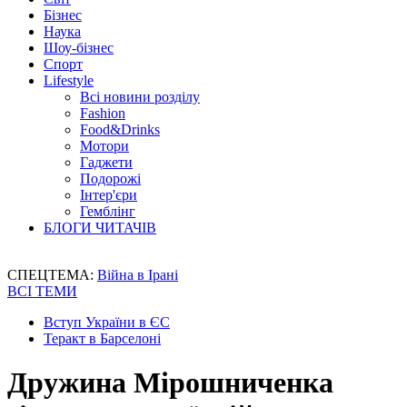
Бізнес
Наука
Шоу-бізнес
Спорт
Lifestyle
Всі новини розділу
Fashion
Food&Drinks
Мотори
Гаджети
Подорожі
Інтер'єри
Гемблінг
БЛОГИ ЧИТАЧІВ
СПЕЦТЕМА:
Війна в Ірані
ВСІ ТЕМИ
Вступ України в ЄС
Теракт в Барселоні
Дружина Мірошниченка