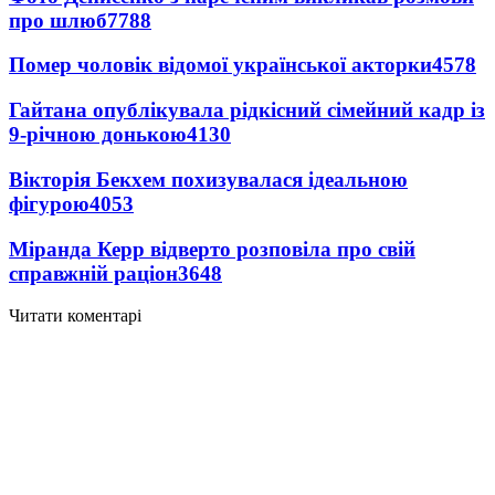
про шлюб
7788
Помер чоловік відомої української акторки
4578
Гайтана опублікувала рідкісний сімейний кадр із
9-річною донькою
4130
Вікторія Бекхем похизувалася ідеальною
фігурою
4053
Міранда Керр відверто розповіла про свій
справжній раціон
3648
Читати коментарі