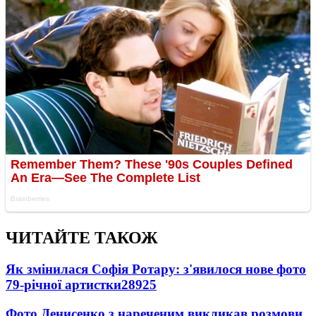
ЧИТАЙТЕ ТАКОЖ
Як змінилася Софія Ротару: з'явилося нове фото
79-річної артистки
28925
Фото Денисенко з нареченим викликав розмови