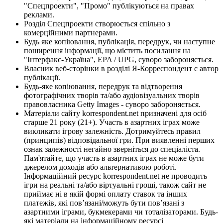
"Спецпроекти", "Промо" публікуються на правах
реклами.
Розділ Спецпроекти створюється спільно з
комерційними партнерами.
Будь яке копіювання, публікація, передрук, чи наступне
поширення інформації, що містить посилання на
"Інтерфакс-Україна", EPA / UPG, суворо забороняється.
Власник веб-сторінки в розділі Я-Корреспондент є автор
публікації.
Будь-яке копіювання, передрук та відтворення
фотографічних творів та/або аудіовізуальних творів
правовласника Getty Images - суворо забороняється.
Матеріали сайту korrespondent.net призначені для осіб
старше 21 року (21+). Участь в азартних іграх може
викликати ігрову залежність. Дотримуйтесь правил
(принципів) відповідальної гри. При виявленні перших
ознак залежності негайно зверніться до спеціаліста.
Пам'ятайте, що участь в азартних іграх не може бути
джерелом доходів або альтернативою роботі.
Інформаційний ресурс korrespondent.net не проводить
ігри на реальні та/або віртуальні гроші, також сайт не
приймає ні в якій формі оплату ставок та інших
платежів, які пов’язані/можуть бути пов’язані з
азартними іграми, букмекерами чи тоталізаторами. Будь-
які матеріали на інформаційному ресурсі