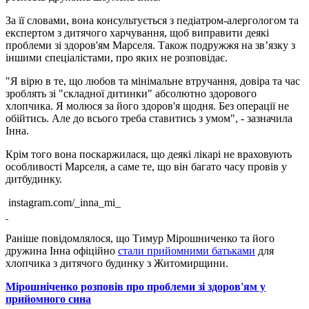
За її словами, вона консультується з педіатром-алергологом та
експертом з дитячого харчування, щоб виправити деякі
проблеми зі здоров'ям Марселя. Також подружжя на звʼязку з
іншими спеціалістами, про яких не розповідає.
"Я вірю в те, що любов та мінімальне втручання, довіра та час
зроблять зі "складної дитинки" абсолютно здорового
хлопчика. Я молюся за його здоров'я щодня. Без операції не
обійтись. Але до всього треба ставитись з умом", - зазначила
Інна.
Крім того вона поскаржилася, що деякі лікарі не враховують
особливості Марселя, а саме те, що він багато часу провів у
дитбудинку.
instagram.com/_inna_mi_
Раніше повідомлялося, що Тимур Мірошниченко та його
дружина Інна офіційно
стали прийомними батьками
для
хлопчика з дитячого будинку з Житомирщини.
Мірошніченко розповів про проблеми зі здоров'ям у
прийомного сина