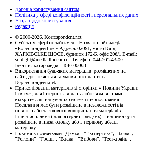
Договір користування сайтом
Політика у сфері конфіденційності і персональних даних
Угода щодо користування
Редакція
© 2000-2026, Korrespondent.net
Суб'єкт у сфері онлайн-медіа Назва онлайн-медіа –
«КореспонденТ.net» Адреса: 02091, місто Київ,
ХАРКІВСЬКЕ ШОСЕ, будинок 172-Б, офіс 208/1 E-mail:
sunlight@mediadim.com.ua
Телефон: 044-205-43-00
Ідентифікатор медіа – R40-06068
Використання будь-яких матеріалів, розміщених на
сайті, дозволяється за умови посилання на
Корреспондент.net.
При копіюванні матеріалів зі сторінки « Новини України
і світу» , для інтернет - видань - обов'язкове пряме
відкрите для пошукових систем гіперпосилання .
Посилання має бути розміщена в незалежності від
повного або часткового використання матеріалів.
Гіперпосилання ( для інтернет - видань) - повинна бути
розміщена в підзаголовку або в першому абзаці
матеріалу.
Новини з позначками "Думка", "Експертиза", "Заява",
"Регіони", "Гроші", "Влада", "Вибори", "Тест-драйв",