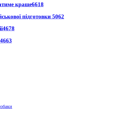
ватиме краще
6618
йськової підготовки
5062
ї
4678
4663
собаки