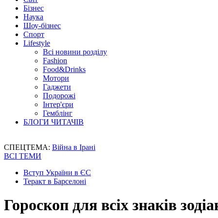
Бізнес
Наука
Шоу-бізнес
Спорт
Lifestyle
Всі новини розділу
Fashion
Food&Drinks
Мотори
Гаджети
Подорожі
Інтер'єри
Гемблінг
БЛОГИ ЧИТАЧІВ
СПЕЦТЕМА:
Війна в Ірані
ВСІ ТЕМИ
Вступ України в ЄС
Теракт в Барселоні
Гороскоп для всіх знаків зодіа