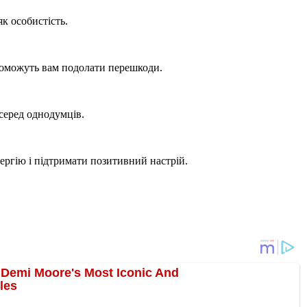
к особистість.
допоможуть вам подолати перешкоди.
серед однодумців.
нергію і підтримати позитивний настрій.