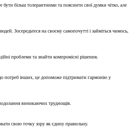
бути більш толерантними та пояснити свої думки чітко, але
юдей. Зосередьтеся на своєму самопочутті і займіться чимось,
ційні проблеми та знайти компромісні рішення.
 до потреб інших, це допоможе підтримати гармонію у
я подолання виникаючих труднощів.
ювати свою точку зору як єдину правильну.