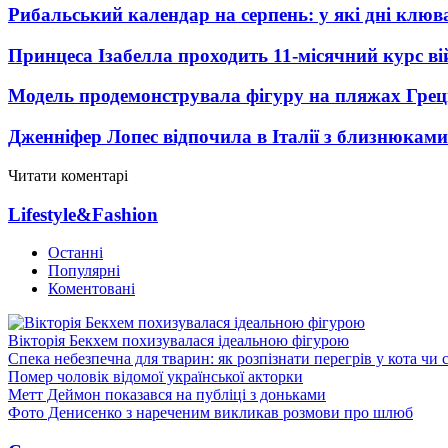
Рибальський календар на серпень: у які дні клю
Принцеса Ізабелла проходить 11-місячний курс ві
Модель продемонструвала фігуру на пляжах Греці
Дженніфер Лопес відпочила в Італії з близнюками
Читати коментарі
Lifestyle&Fashion
Останні
Популярні
Коментовані
Вікторія Бекхем похизувалася ідеальною фігурою
Спека небезпечна для тварин: як розпізнати перегрів у кота чи 
Помер чоловік відомої української акторки
Метт Деймон показався на публіці з доньками
Фото Денисенко з нареченим викликав розмови про шлюб