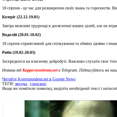
18 серпня - це час для розширення своїх знань та горизонтів. 
Козеріг (22.12-19.01)
Завтра можливі труднощі в досягненні ваших цілей, але не втра
Водолій (20.01-18.02)
18 серпня сприятливий для спілкування та обміну ідеями з інш
Риби (19.02-20.03)
Зосередьтеся на власному добробуті. Важливо слухати своє тіло
Новини від
Корреспондент.net
в Telegram. Підписуйтесь на на
Читайте Korrespondent.net в Google News
ТЕГИ:
звезды
,
гороскоп
Якщо ви помітили помилку, виділіть необхідний текст і натисніт