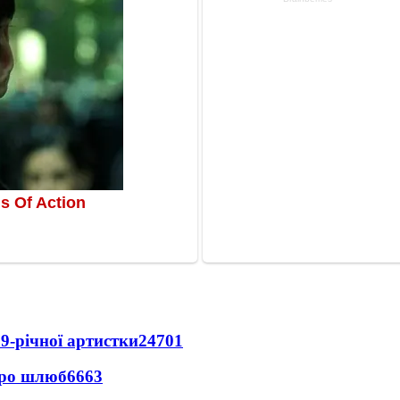
9-річної артистки
24701
про шлюб
6663