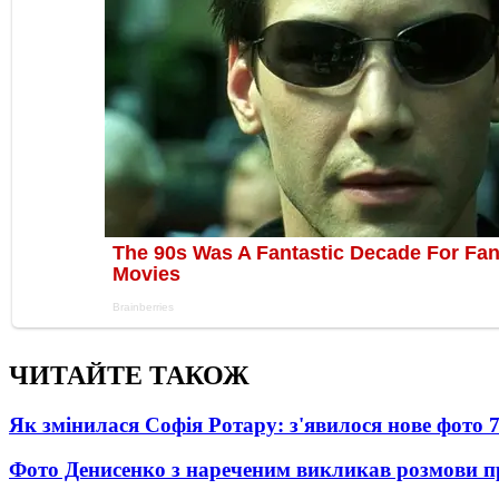
ЧИТАЙТЕ ТАКОЖ
Як змінилася Софія Ротару: з'явилося нове фото 7
Фото Денисенко з нареченим викликав розмови 