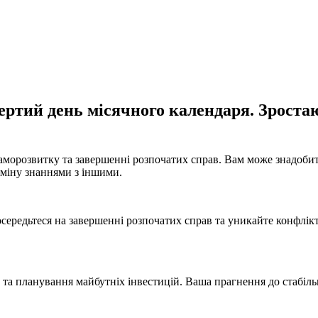
вертий день місячного календаря. Зроста
саморозвитку та завершенні розпочатих справ. Вам може знадоби
бміну знаннями з іншими.
ередьтеся на завершенні розпочатих справ та уникайте конфлікті
 та планування майбутніх інвестицій. Ваша прагнення до стабіл