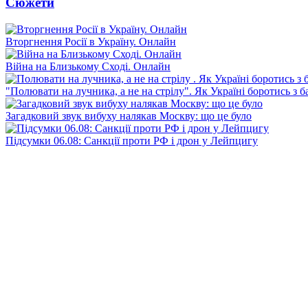
Сюжети
Вторгнення Росії в Україну. Онлайн
Війна на Близькому Сході. Онлайн
"Полювати на лучника, а не на стрілу". Як Україні боротись з 
Загадковий звук вибуху налякав Москву: що це було
Підсумки 06.08: Санкції проти РФ і дрон у Лейпцигу