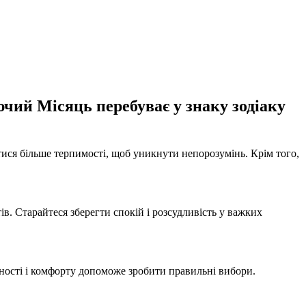
ючий Місяць перебуває у знаку зодіаку
тися більше терпимості, щоб уникнути непорозумінь. Крім того,
в. Старайтеся зберегти спокій і розсудливість у важких
ьності і комфорту допоможе зробити правильні вибори.