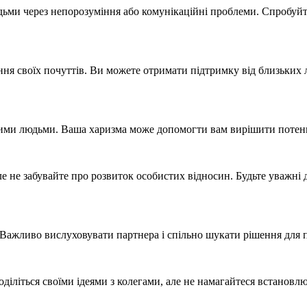
ми через непорозуміння або комунікаційні проблеми. Спробуйте 
ня своїх почуттів. Ви можете отримати підтримку від близьких л
іншими людьми. Ваша харизма може допомогти вам вирішити потен
але не забувайте про розвиток особистих відносин. Будьте уважні
в. Важливо вислуховувати партнера і спільно шукати рішення дл
оділіться своїми ідеями з колегами, але не намагайтеся встановл