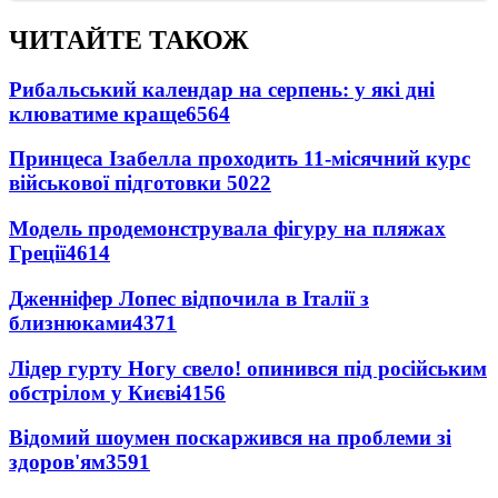
ЧИТАЙТЕ ТАКОЖ
Рибальський календар на серпень: у які дні
клюватиме краще
6564
Принцеса Ізабелла проходить 11-місячний курс
військової підготовки
5022
Модель продемонструвала фігуру на пляжах
Греції
4614
Дженніфер Лопес відпочила в Італії з
близнюками
4371
Лідер гурту Ногу свело! опинився під російським
обстрілом у Києві
4156
Відомий шоумен поскаржився на проблеми зі
здоров'ям
3591