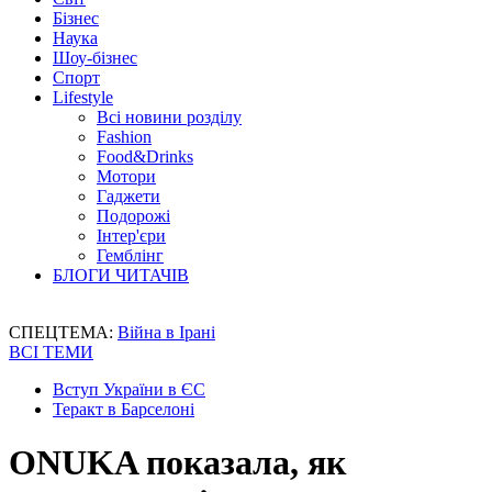
Бізнес
Наука
Шоу-бізнес
Спорт
Lifestyle
Всі новини розділу
Fashion
Food&Drinks
Мотори
Гаджети
Подорожі
Інтер'єри
Гемблінг
БЛОГИ ЧИТАЧІВ
СПЕЦТЕМА:
Війна в Ірані
ВСІ ТЕМИ
Вступ України в ЄС
Теракт в Барселоні
ONUKA показала, як