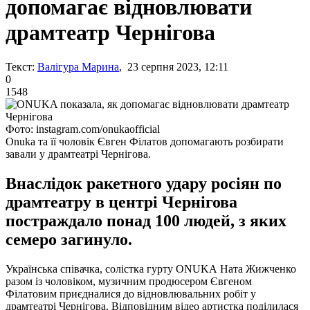
допомагає відновлювати
драмтеатр Чернігова
Текст:
Валігура Марина
, 23 серпня 2023, 12:11
0
1548
Фото: instagram.com/onukaofficial
Onuka та її чоловік Євген Філатов допомагають розбирати
завали у драмтеатрі Чернігова.
Внаслідок ракетного удару росіян по
драмтеатру в центрі Чернігова
постраждало понад 100 людей, з яких
семеро загинуло.
Українська співачка, солістка гурту ONUKA Ната Жижченко
разом із чоловіком, музичним продюсером Євгеном
Філатовим приєдналися до відновлювальних робіт у
драмтеатрі Чернігова. Відповідним відео артистка поділилася