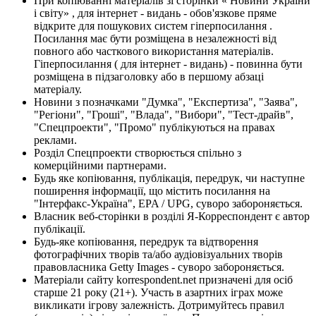
При копіюванні матеріалів зі сторінки « Новини України
і світу» , для інтернет - видань - обов'язкове пряме
відкрите для пошукових систем гіперпосилання .
Посилання має бути розміщена в незалежності від
повного або часткового використання матеріалів.
Гіперпосилання ( для інтернет - видань) - повинна бути
розміщена в підзаголовку або в першому абзаці
матеріалу.
Новини з позначками "Думка", "Експертиза", "Заява",
"Регіони", "Гроші", "Влада", "Вибори", "Тест-драйв",
"Спецпроекти", "Промо" публікуються на правах
реклами.
Розділ Спецпроекти створюється спільно з
комерційними партнерами.
Будь яке копіювання, публікація, передрук, чи наступне
поширення інформації, що містить посилання на
"Інтерфакс-Україна", EPA / UPG, суворо забороняється.
Власник веб-сторінки в розділі Я-Корреспондент є автор
публікації.
Будь-яке копіювання, передрук та відтворення
фотографічних творів та/або аудіовізуальних творів
правовласника Getty Images - суворо забороняється.
Матеріали сайту korrespondent.net призначені для осіб
старше 21 року (21+). Участь в азартних іграх може
викликати ігрову залежність. Дотримуйтесь правил