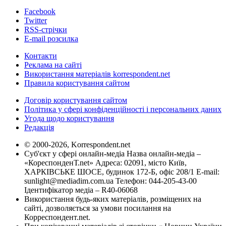
Facebook
Twitter
RSS-стрічки
E-mail розсилка
Контакти
Реклама на сайті
Використання матеріалів korrespondent.net
Правила користування сайтом
Договір користування сайтом
Політика у сфері конфіденційності і персональних даних
Угода щодо користування
Редакція
© 2000-2026, Korrespondent.net
Суб'єкт у сфері онлайн-медіа Назва онлайн-медіа –
«КореспонденТ.net» Адреса: 02091, місто Київ,
ХАРКІВСЬКЕ ШОСЕ, будинок 172-Б, офіс 208/1 E-mail:
sunlight@mediadim.com.ua
Телефон: 044-205-43-00
Ідентифікатор медіа – R40-06068
Використання будь-яких матеріалів, розміщених на
сайті, дозволяється за умови посилання на
Корреспондент.net.