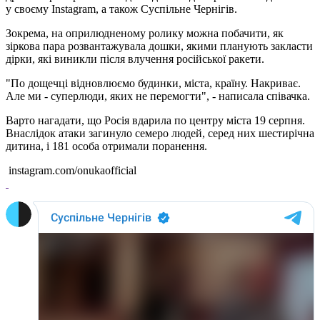
у своєму Instagram, а також Суспільне Чернігів.
Зокрема, на оприлюдненому ролику можна побачити, як
зіркова пара розвантажувала дошки, якими планують закласти
дірки, які виникли після влучення російської ракети.
"По дощечці відновлюємо будинки, міста, країну. Накриває.
Але ми - суперлюди, яких не перемогти", - написала співачка.
Варто нагадати, що Росія вдарила по центру міста 19 серпня.
Внаслідок атаки загинуло семеро людей, серед них шестирічна
дитина, і 181 особа отримали поранення.
instagram.com/onukaofficial