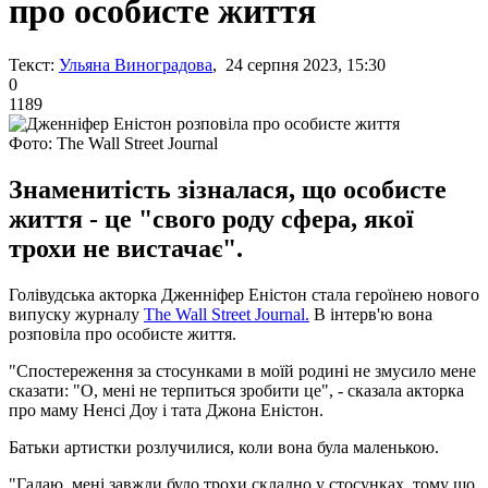
про особисте життя
Текст:
Ульяна Виноградова
, 24 серпня 2023, 15:30
0
1189
Фото: The Wall Street Journal
Знаменитість зізналася, що особисте
життя - це "свого роду сфера, якої
трохи не вистачає".
Голівудська акторка Дженніфер Еністон стала героїнею нового
випуску журналу
The Wall Street Journal.
В інтерв'ю вона
розповіла про особисте життя.
"Спостереження за стосунками в моїй родині не змусило мене
сказати: "О, мені не терпиться зробити це", - сказала акторка
про маму Ненсі Доу і тата Джона Еністон.
Батьки артистки розлучилися, коли вона була маленькою.
"Гадаю, мені завжди було трохи складно у стосунках, тому що