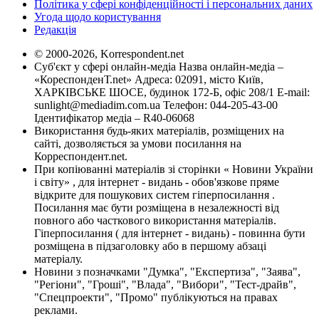
Політика у сфері конфіденційності і персональних даних
Угода щодо користування
Редакція
© 2000-2026, Korrespondent.net
Суб'єкт у сфері онлайн-медіа Назва онлайн-медіа –
«КореспонденТ.net» Адреса: 02091, місто Київ,
ХАРКІВСЬКЕ ШОСЕ, будинок 172-Б, офіс 208/1 E-mail:
sunlight@mediadim.com.ua
Телефон: 044-205-43-00
Ідентифікатор медіа – R40-06068
Використання будь-яких матеріалів, розміщених на
сайті, дозволяється за умови посилання на
Корреспондент.net.
При копіюванні матеріалів зі сторінки « Новини України
і світу» , для інтернет - видань - обов'язкове пряме
відкрите для пошукових систем гіперпосилання .
Посилання має бути розміщена в незалежності від
повного або часткового використання матеріалів.
Гіперпосилання ( для інтернет - видань) - повинна бути
розміщена в підзаголовку або в першому абзаці
матеріалу.
Новини з позначками "Думка", "Експертиза", "Заява",
"Регіони", "Гроші", "Влада", "Вибори", "Тест-драйв",
"Спецпроекти", "Промо" публікуються на правах
реклами.