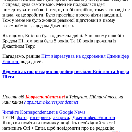
я справді була самотньою. Мені не подобалася ідея
пожертвувати собою і тим, що тобі потрібно, тому я справді не
знала, як це зробити. Було простіше просто діяти наодинці.
Тож у мене не було жодної реальної підготовки в цьому
взаємообміні", - додала Дженніфер.
Як відомо, Еністон була одружена двічі. У першому шлюбі з
Бредом Піттом вона була 5 років. Та 10 років прожила із
Джастіном Теру.
Нагадаємо, раніше
Пітт відреагував на одкровення Дженніфер
Еністон
щодо дітей.
Відомий актор розкрив подробиці весілля Еністон та Бреда
Пітта
Новини від
Корреспондент.net
в Telegram. Підписуйтесь на
наш канал
https://t.me/korrespondentnet
Читайте Korrespondent.net в Google News
ТЕГИ:
фото
,
интервью
,
актриса
,
Дженнифер Энистон
Якщо ви помітили помилку, виділіть необхідний текст і
натисніть Ctrl + Enter, щоб повідомити про це редакцію.