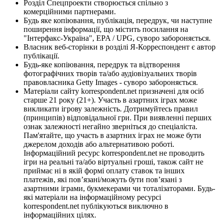
Розділ Спецпроекти створюється спільно з
комерційними партнерами.
Будь яке копіювання, публікація, передрук, чи наступне
поширення інформації, що містить посилання на
"Інтерфакс-Україна", EPA / UPG, суворо забороняється.
Власник веб-сторінки в розділі Я-Корреспондент є автор
публікації.
Будь-яке копіювання, передрук та відтворення
фотографічних творів та/або аудіовізуальних творів
правовласника Getty Images - суворо забороняється.
Матеріали сайту korrespondent.net призначені для осіб
старше 21 року (21+). Участь в азартних іграх може
викликати ігрову залежність. Дотримуйтесь правил
(принципів) відповідальної гри. При виявленні перших
ознак залежності негайно зверніться до спеціаліста.
Пам'ятайте, що участь в азартних іграх не може бути
джерелом доходів або альтернативою роботі.
Інформаційний ресурс korrespondent.net не проводить
ігри на реальні та/або віртуальні гроші, також сайт не
приймає ні в якій формі оплату ставок та інших
платежів, які пов’язані/можуть бути пов’язані з
азартними іграми, букмекерами чи тоталізаторами. Будь-
які матеріали на інформаційному ресурсі
korrespondent.net публікуються виключно в
інформаційних цілях.