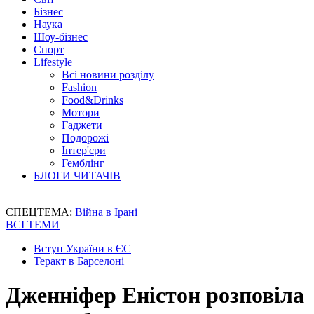
Бізнес
Наука
Шоу-бізнес
Спорт
Lifestyle
Всі новини розділу
Fashion
Food&Drinks
Мотори
Гаджети
Подорожі
Інтер'єри
Гемблінг
БЛОГИ ЧИТАЧІВ
СПЕЦТЕМА:
Війна в Ірані
ВСІ ТЕМИ
Вступ України в ЄС
Теракт в Барселоні
Дженніфер Еністон розповіла