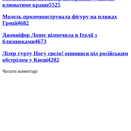
клюватиме краще
5525
Модель продемонструвала фігуру на пляжах
Греції
4682
Дженніфер Лопес відпочила в Італії з
близнюками
4673
Лідер гурту Ногу свело! опинився під російським
обстрілом у Києві
4202
Читати коментарі