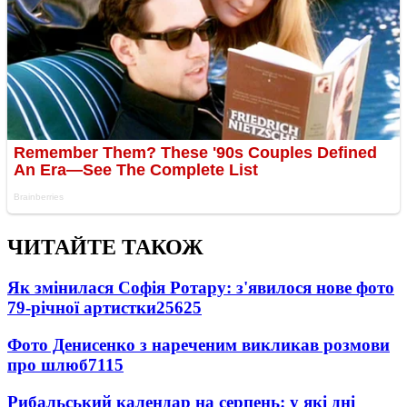
ЧИТАЙТЕ ТАКОЖ
Як змінилася Софія Ротару: з'явилося нове фото
79-річної артистки
25625
Фото Денисенко з нареченим викликав розмови
про шлюб
7115
Рибальський календар на серпень: у які дні