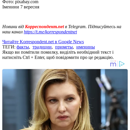
Фото: pixabay.com
Іменини 7 вересня
Новини від
Корреспондент.net
в Telegram. Підписуйтесь на
наш канал
https://t.me/korrespondentnet
Читайте Korrespondent.net в Google News
ТЕГИ:
факты
,
традиции
,
приметы
,
именины
Якщо ви помітили помилку, виділіть необхідний текст і
натисніть Ctrl + Enter, щоб повідомити про це редакцію.