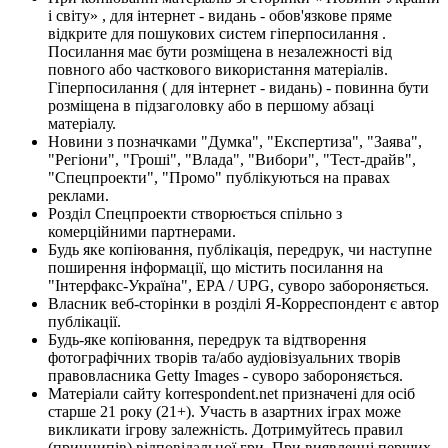
і світу» , для інтернет - видань - обов'язкове пряме
відкрите для пошукових систем гіперпосилання .
Посилання має бути розміщена в незалежності від
повного або часткового використання матеріалів.
Гіперпосилання ( для інтернет - видань) - повинна бути
розміщена в підзаголовку або в першому абзаці
матеріалу.
Новини з позначками "Думка", "Експертиза", "Заява",
"Регіони", "Гроші", "Влада", "Вибори", "Тест-драйв",
"Спецпроекти", "Промо" публікуються на правах
реклами.
Розділ Спецпроекти створюється спільно з
комерційними партнерами.
Будь яке копіювання, публікація, передрук, чи наступне
поширення інформації, що містить посилання на
"Інтерфакс-Україна", EPA / UPG, суворо забороняється.
Власник веб-сторінки в розділі Я-Корреспондент є автор
публікації.
Будь-яке копіювання, передрук та відтворення
фотографічних творів та/або аудіовізуальних творів
правовласника Getty Images - суворо забороняється.
Матеріали сайту korrespondent.net призначені для осіб
старше 21 року (21+). Участь в азартних іграх може
викликати ігрову залежність. Дотримуйтесь правил
(принципів) відповідальної гри. При виявленні перших