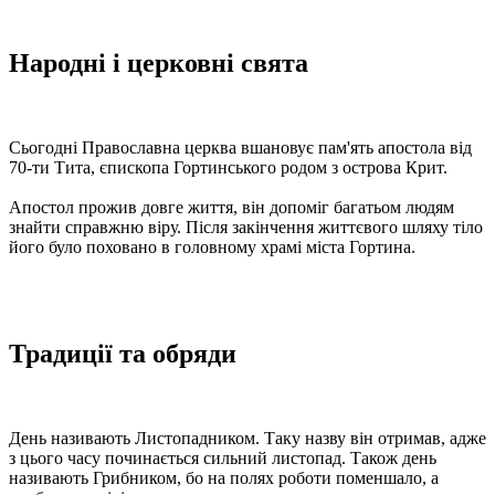
Народні і церковні свята
Сьогодні Православна церква вшановує пам'ять апостола від
70-ти Тита, єпископа Гортинського родом з острова Крит.
Апостол прожив довге життя, він допоміг багатьом людям
знайти справжню віру. Після закінчення життєвого шляху тіло
його було поховано в головному храмі міста Гортина.
Традиції та обряди
День називають Листопадником. Таку назву він отримав, адже
з цього часу починається сильний листопад. Також день
називають Грибником, бо на полях роботи поменшало, а