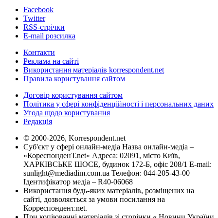
Facebook
Twitter
RSS-стрічки
E-mail розсилка
Контакти
Реклама на сайті
Використання матеріалів korrespondent.net
Правила користування сайтом
Договір користування сайтом
Політика у сфері конфіденційності і персональних даних
Угода щодо користування
Редакція
© 2000-2026, Korrespondent.net
Суб'єкт у сфері онлайн-медіа Назва онлайн-медіа –
«КореспонденТ.net» Адреса: 02091, місто Київ,
ХАРКІВСЬКЕ ШОСЕ, будинок 172-Б, офіс 208/1 E-mail:
sunlight@mediadim.com.ua
Телефон: 044-205-43-00
Ідентифікатор медіа – R40-06068
Використання будь-яких матеріалів, розміщених на
сайті, дозволяється за умови посилання на
Корреспондент.net.
При копіюванні матеріалів зі сторінки « Новини України