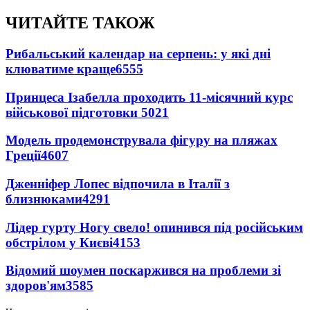
ЧИТАЙТЕ ТАКОЖ
Рибальський календар на серпень: у які дні
клюватиме краще
6555
Принцеса Ізабелла проходить 11-місячний курс
військової підготовки
5021
Модель продемонструвала фігуру на пляжах
Греції
4607
Дженніфер Лопес відпочила в Італії з
близнюками
4291
Лідер гурту Ногу свело! опинився під російським
обстрілом у Києві
4153
Відомий шоумен поскаржився на проблеми зі
здоров'ям
3585