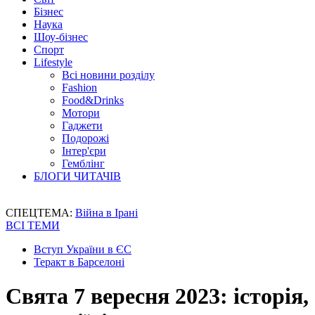
Бізнес
Наука
Шоу-бізнес
Спорт
Lifestyle
Всі новини розділу
Fashion
Food&Drinks
Мотори
Гаджети
Подорожі
Інтер'єри
Гемблінг
БЛОГИ ЧИТАЧІВ
СПЕЦТЕМА:
Війна в Ірані
ВСІ ТЕМИ
Вступ України в ЄС
Теракт в Барселоні
Свята 7 вересня 2023: історія,