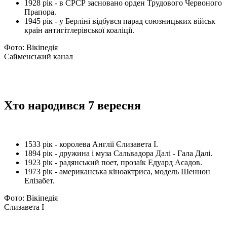
1928 рік - в СРСР засновано орден Трудового Червоного
Прапора.
1945 рік - у Берліні відбувся парад союзницьких військ
країн антигітлерівської коаліції.
Фото: Вікіпедія
Сайменський канал
Хто народився 7 вересня
1533 рік - королева Англії Єлизавета I.
1894 рік - дружина і муза Сальвадора Далі - Гала Далі.
1923 рік - радянський поет, прозаїк Едуард Асадов.
1973 рік - американська кіноактриса, модель Шеннон
Елізабет.
Фото: Вікіпедія
Єлизавета I