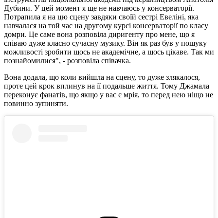
Дубини. У цей момент я ще не навчаюсь у консерваторії.
Потрапила я на цю сцену завдяки своїй сестрі Евеліні, яка
навчалася на той час на другому курсі консерваторії по класу
домри. Це саме вона розповіла диригенту про мене, що я
співаю дуже класно сучасну музику. Він як раз був у пошуку
можливості зробити щось не академічне, а щось цікаве. Так ми
познайомилися", - розповіла співачка.
Вона додала, що коли вийшла на сцену, то дуже злякалося,
проте цей крок вплинув на її подальше життя. Тому Джамала
переконує фанатів, що якщо у вас є мрія, то перед нею ніщо не
повинно зупиняти.