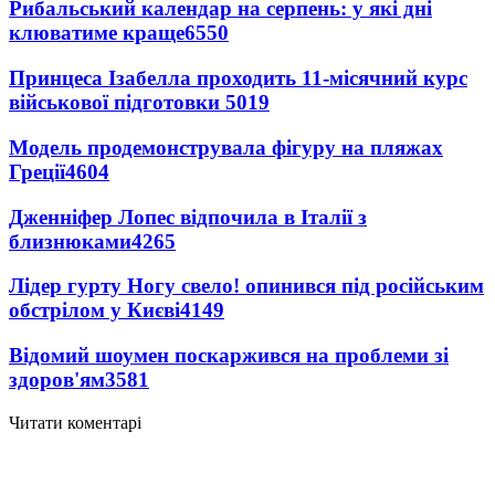
Рибальський календар на серпень: у які дні
клюватиме краще
6550
Принцеса Ізабелла проходить 11-місячний курс
військової підготовки
5019
Модель продемонструвала фігуру на пляжах
Греції
4604
Дженніфер Лопес відпочила в Італії з
близнюками
4265
Лідер гурту Ногу свело! опинився під російським
обстрілом у Києві
4149
Відомий шоумен поскаржився на проблеми зі
здоров'ям
3581
Читати коментарі