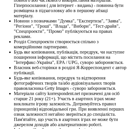
повного або часткового використання матеріалів.
Гіперпосилання ( для інтернет - видань) - повинна бути
розміщена в підзаголовку або в першому абзаці
матеріалу.
Новини з позначками "Думка", "Експертиза", "Заява",
"Регіони", "Гроші", "Влада", "Вибори", "Тест-драйв",
"Спецпроекти", "Промо" публікуються на правах
реклами.
Розділ Спецпроекти створюється спільно з
комерційними партнерами.
Будь яке копіювання, публікація, передрук, чи наступне
поширення інформації, що містить посилання на
"Інтерфакс-Україна", EPA / UPG, суворо забороняється.
Власник веб-сторінки в розділі Я-Корреспондент є автор
публікації.
Будь-яке копіювання, передрук та відтворення
фотографічних творів та/або аудіовізуальних творів
правовласника Getty Images - суворо забороняється.
Матеріали сайту korrespondent.net призначені для осіб
старше 21 року (21+). Участь в азартних іграх може
викликати ігрову залежність. Дотримуйтесь правил
(принципів) відповідальної гри. При виявленні перших
ознак залежності негайно зверніться до спеціаліста.
Пам'ятайте, що участь в азартних іграх не може бути
джерелом доходів або альтернативою роботі.