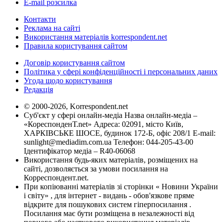
E-mail розсилка
Контакти
Реклама на сайті
Використання матеріалів korrespondent.net
Правила користування сайтом
Договір користування сайтом
Політика у сфері конфіденційності і персональних даних
Угода щодо користування
Редакція
© 2000-2026, Korrespondent.net
Суб'єкт у сфері онлайн-медіа Назва онлайн-медіа –
«КореспонденТ.net» Адреса: 02091, місто Київ,
ХАРКІВСЬКЕ ШОСЕ, будинок 172-Б, офіс 208/1 E-mail:
sunlight@mediadim.com.ua
Телефон: 044-205-43-00
Ідентифікатор медіа – R40-06068
Використання будь-яких матеріалів, розміщених на
сайті, дозволяється за умови посилання на
Корреспондент.net.
При копіюванні матеріалів зі сторінки « Новини України
і світу» , для інтернет - видань - обов'язкове пряме
відкрите для пошукових систем гіперпосилання .
Посилання має бути розміщена в незалежності від