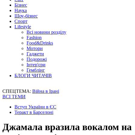
Бізнес
Наука
Шоу-бізнес
Спорт
Lifestyle
Всі новини розділу
Fashion
Food&Drinks
Мотори
Гаджети
Подорожі
Інтер'єри
Гемблінг
БЛОГИ ЧИТАЧІВ
СПЕЦТЕМА:
Війна в Ірані
ВСІ ТЕМИ
Вступ України в ЄС
Теракт в Барселоні
Джамала вразила вокалом на