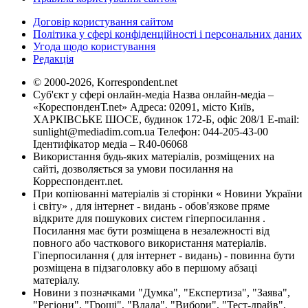
Договір користування сайтом
Політика у сфері конфіденційності і персональних даних
Угода щодо користування
Редакція
© 2000-2026, Korrespondent.net
Суб'єкт у сфері онлайн-медіа Назва онлайн-медіа –
«КореспонденТ.net» Адреса: 02091, місто Київ,
ХАРКІВСЬКЕ ШОСЕ, будинок 172-Б, офіс 208/1 E-mail:
sunlight@mediadim.com.ua
Телефон: 044-205-43-00
Ідентифікатор медіа – R40-06068
Використання будь-яких матеріалів, розміщених на
сайті, дозволяється за умови посилання на
Корреспондент.net.
При копіюванні матеріалів зі сторінки « Новини України
і світу» , для інтернет - видань - обов'язкове пряме
відкрите для пошукових систем гіперпосилання .
Посилання має бути розміщена в незалежності від
повного або часткового використання матеріалів.
Гіперпосилання ( для інтернет - видань) - повинна бути
розміщена в підзаголовку або в першому абзаці
матеріалу.
Новини з позначками "Думка", "Експертиза", "Заява",
"Регіони", "Гроші", "Влада", "Вибори", "Тест-драйв",