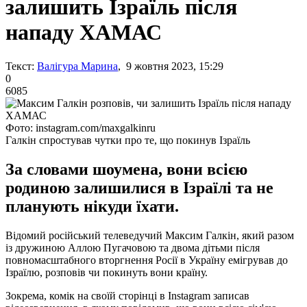
залишить Ізраїль після
нападу ХАМАС
Текст:
Валігура Марина
, 9 жовтня 2023, 15:29
0
6085
Фото: instagram.com/maxgalkinru
Галкін спростував чутки про те, що покинув Ізраїль
За словами шоумена, вони всією
родиною залишилися в Ізраїлі та не
планують нікуди їхати.
Відомий російський телеведучий Максим Галкін, який разом
із дружиною Аллою Пугачовою та двома дітьми після
повномасштабного вторгнення Росії в Україну емігрував до
Ізраїлю, розповів чи покинуть вони країну.
Зокрема, комік на своїй сторінці в Instagram записав