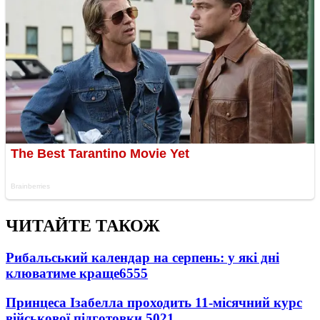
ЧИТАЙТЕ ТАКОЖ
Рибальський календар на серпень: у які дні
клюватиме краще
6555
Принцеса Ізабелла проходить 11-місячний курс
військової підготовки
5021