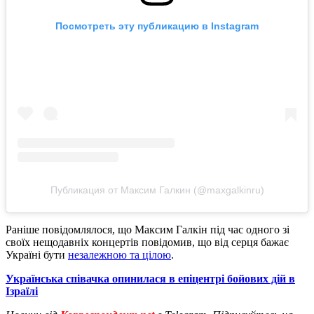
Посмотреть эту публикацию в Instagram
Публикация от Максим Галкин (@maxgalkinru)
Раніше повідомлялося, що Максим Галкін під час одного зі
своїх нещодавніх концертів повідомив, що від серця бажає
Україні бути
незалежною та цілою
.
Українська співачка опинилася в епіцентрі бойових дій в
Ізраїлі