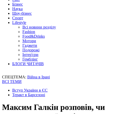
Бізнес
Наука
Шоу-бізнес
Спорт
Lifestyle
Всі новини розділу
Fashion
Food&Drinks
Мотори
Гаджети
Подорожі
Інтер'єри
Гемблінг
БЛОГИ ЧИТАЧІВ
СПЕЦТЕМА:
Війна в Ірані
ВСІ ТЕМИ
Вступ України в ЄС
Теракт в Барселоні
Максим Галкін розповів, чи