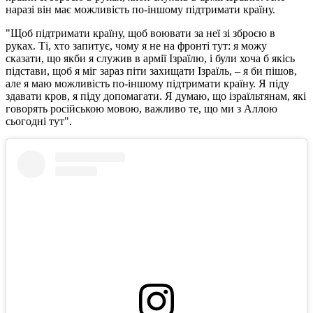
наразі він має можливість по-іншому підтримати країну.
"Щоб підтримати країну, щоб воювати за неї зі зброєю в
руках. Ті, хто запитує, чому я не на фронті тут: я можу
сказати, що якби я служив в армії Ізраїлю, і були хоча б якісь
підстави, щоб я міг зараз піти захищати Ізраїль, – я би пішов,
але я маю можливість по-іншому підтримати країну. Я піду
здавати кров, я піду допомагати. Я думаю, що ізраїльтянам, які
говорять російською мовою, важливо те, що ми з Аллою
сьогодні тут".