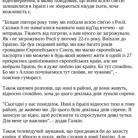
відеозвернення, в якому повідомив, що вони всією сім'єю
залишилися в Ізраїлі і не збираються нікуди їхати, хоча
можливість є.
"Більше півтора року тому ми поїхали всією сім'єю з Росії.
Скільки б не намагалися називати наш від'їзд втечею - це
неправда. Тікають від погрози, а нам нічого не загрожувало.
Як і не загрожувало Росії у лютому 22-го року. Виїхали до
Ізраїлю. Це був свідомий вибір: ми вже багато років
громадяни Європейського Союзу, ми маємо європейські
паспорти і ми можемо в будь-який момент жити в одній із 27
прекрасних цивілізованих європейських країн, але ми
вибрали Ізраїль, бо я дуже люблю цю країну. Бо тут спокійно.
Бо ми з Аллою почуваємося тут своїми, не чужими", -
пояснив гуморист.
Також шоумен розповів, що нині в районі, де вони живуть,
відносно спокійно, хоча до цього декілька днів лунали сирени.
"Сьогодні у нас понеділок. Нині в Ізраїлі відносно тихо в тому
районі, де живемо ми. До цього були декілька днів сирени. Я
записую це відео, щоб роз'яснити та спростувати деякі чутки.
Для мене це важливо", - додав Галкін.
Також телеведучий зауважив, що приєднався би до захисту
країни зі зброєю в руках, якби служив в армії Ізраїлю. Але