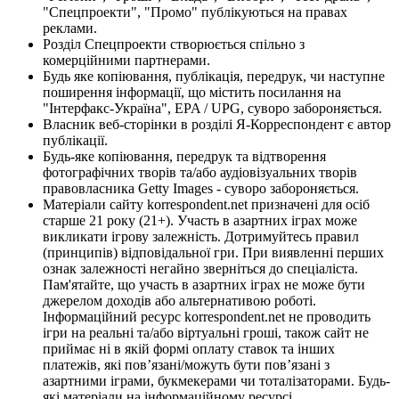
"Спецпроекти", "Промо" публікуються на правах
реклами.
Розділ Спецпроекти створюється спільно з
комерційними партнерами.
Будь яке копіювання, публікація, передрук, чи наступне
поширення інформації, що містить посилання на
"Інтерфакс-Україна", EPA / UPG, суворо забороняється.
Власник веб-сторінки в розділі Я-Корреспондент є автор
публікації.
Будь-яке копіювання, передрук та відтворення
фотографічних творів та/або аудіовізуальних творів
правовласника Getty Images - суворо забороняється.
Матеріали сайту korrespondent.net призначені для осіб
старше 21 року (21+). Участь в азартних іграх може
викликати ігрову залежність. Дотримуйтесь правил
(принципів) відповідальної гри. При виявленні перших
ознак залежності негайно зверніться до спеціаліста.
Пам'ятайте, що участь в азартних іграх не може бути
джерелом доходів або альтернативою роботі.
Інформаційний ресурс korrespondent.net не проводить
ігри на реальні та/або віртуальні гроші, також сайт не
приймає ні в якій формі оплату ставок та інших
платежів, які пов’язані/можуть бути пов’язані з
азартними іграми, букмекерами чи тоталізаторами. Будь-
які матеріали на інформаційному ресурсі