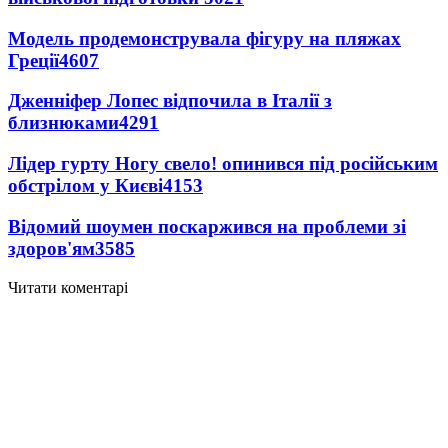
Модель продемонструвала фігуру на пляжах
Греції
4607
Дженніфер Лопес відпочила в Італії з
близнюками
4291
Лідер гурту Ногу свело! опинився під російським
обстрілом у Києві
4153
Відомий шоумен поскаржився на проблеми зі
здоров'ям
3585
Читати коментарі