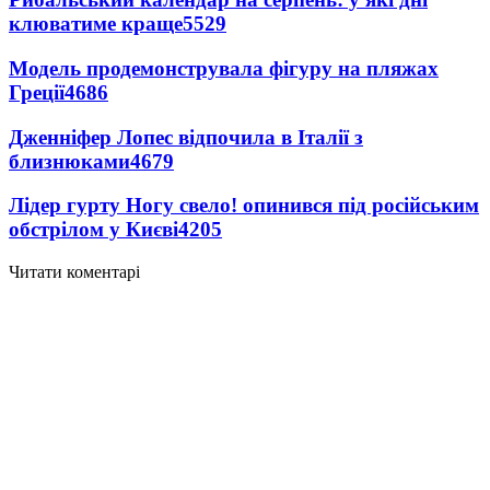
клюватиме краще
5529
Модель продемонструвала фігуру на пляжах
Греції
4686
Дженніфер Лопес відпочила в Італії з
близнюками
4679
Лідер гурту Ногу свело! опинився під російським
обстрілом у Києві
4205
Читати коментарі