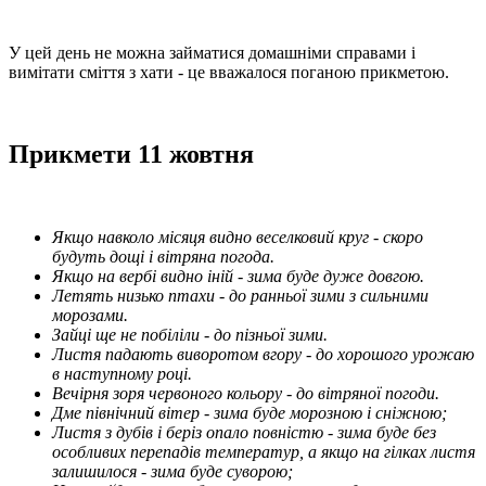
У цей день не можна займатися домашніми справами і
вимітати сміття з хати - це вважалося поганою прикметою.
Прикмети 11 жовтня
Якщо навколо місяця видно веселковий круг - скоро
будуть дощі і вітряна погода.
Якщо на вербі видно іній - зима буде дуже довгою.
Летять низько птахи - до ранньої зими з сильними
морозами.
Зайці ще не побіліли - до пізньої зими.
Листя падають виворотом вгору - до хорошого урожаю
в наступному році.
Вечірня зоря червоного кольору - до вітряної погоди.
Дме північний вітер - зима буде морозною і сніжною;
Листя з дубів і беріз опало повністю - зима буде без
особливих перепадів температур, а якщо на гілках листя
залишилося - зима буде суворою;