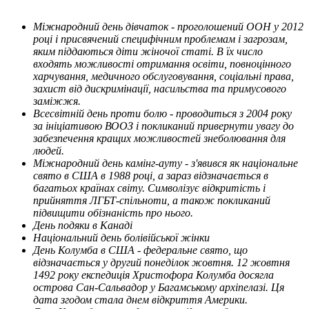
Міжнародний день дівчаток - проголошений ООН у 2012
році і присвячений специфічним проблемам і загрозам,
яким піддаються діти жіночої статі. В їх число
входять можливості отримання освіти, повноцінного
харчування, медичного обслуговування, соціальні права,
захист від дискримінації, насильства та примусового
заміжжя.
Всесвітній день проти болю - проводиться з 2004 року
за ініціативою ВООЗ і покликаний привернути увагу до
забезпечення кращих можливостей знеболювання для
людей.
Міжнародний день камінг-ауту - з'явився як національне
свято в США в 1988 році, а зараз відзначається в
багатьох країнах світу. Символізує відкритість і
прийняття ЛГБТ-спільноти, а також покликаний
підвищити обізнаність про нього.
День подяки в Канаді
Національний день болівійської жінки
День Колумба в США - федеральне свято, що
відзначається у другий понеділок жовтня. 12 жовтня
1492 року експедиція Христофора Колумба досягла
острова Сан-Сальвадор у Багамському архіпелазі. Ця
дата згодом стала днем ​​відкриття Америки.