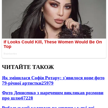
ЧИТАЙТЕ ТАКОЖ
Як змінилася Софія Ротару: з'явилося нове фото
79-річної артистки
25979
Фото Денисенко з нареченим викликав розмови
про шлюб
7228
Рибальський календар на серпень: у які дні