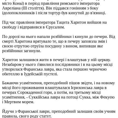
місто Коньї) в період правління римського імператора
Авреліана (III століття). Він піддався гонінням з боку
ідолопоклонників і після тортур був кинутий до в'язниці.
Під час правління імператора Тацита Харитон вийшов на
свободу і відправився в Єрусалим.
По дорозі на нього напали розбійники і кинули до печери. Від
смерті Харитона врятувало те, що в печеру заповзла змія і
своєю отрутою отруїла посудину з вином, випивши яке
розбійники загинули.
Харитон залишився жити в печері і влаштував у ній церкву.
Незабаром у нього з'явилися послідовники і в на цьому місці
утворилася Фаранська лавра, яка стала першою чернечою
обителлю в Іудейській пустелі.
Бажаючи усамітнення, преподобний пішов звідти, і на новому
місці його проживання влаштувалася Ієрихонська лавра в
печерах Сорокаденної гори, а потім, на третьому місці
усамітнення, - Суккійська лавра на потоці Сукка, між Фекуею
і Мертвим морем.
Йдучи з Фаранської лаври, преподобний залишив своїм учням
правила, свого роду статут.