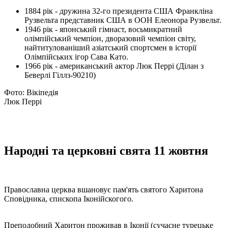
1884 рік - дружина 32-го президента США Франкліна
Рузвельта представник США в ООН Елеонора Рузвельт.
1946 рік - японський гімнаст, восьмикратний
олімпійський чемпіон, дворазовий чемпіон світу,
найтитулованіший азіатський спортсмен в історії
Олімпійських ігор Сава Като.
1966 рік - американський актор Люк Перрі (Ділан з
Беверлі Гіллз-90210)
Фото: Вікіпедія
Люк Перрі
Народні та церковні свята 11 жовтня
Православна церква вшановує пам'ять святого Харитона
Сповідника, єпископа Іконійскогого.
Преподобний Харитон проживав в Іконії (сучасне турецьке