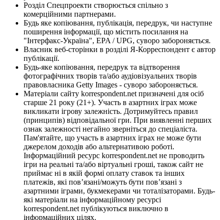
Розділ Спецпроекти створюється спільно з
комерційними партнерами.
Будь яке копіювання, публікація, передрук, чи наступне
поширення інформації, що містить посилання на
"Інтерфакс-Україна", EPA / UPG, суворо забороняється.
Власник веб-сторінки в розділі Я-Корреспондент є автор
публікації.
Будь-яке копіювання, передрук та відтворення
фотографічних творів та/або аудіовізуальних творів
правовласника Getty Images - суворо забороняється.
Матеріали сайту korrespondent.net призначені для осіб
старше 21 року (21+). Участь в азартних іграх може
викликати ігрову залежність. Дотримуйтесь правил
(принципів) відповідальної гри. При виявленні перших
ознак залежності негайно зверніться до спеціаліста.
Пам'ятайте, що участь в азартних іграх не може бути
джерелом доходів або альтернативою роботі.
Інформаційний ресурс korrespondent.net не проводить
ігри на реальні та/або віртуальні гроші, також сайт не
приймає ні в якій формі оплату ставок та інших
платежів, які пов’язані/можуть бути пов’язані з
азартними іграми, букмекерами чи тоталізаторами. Будь-
які матеріали на інформаційному ресурсі
korrespondent.net публікуються виключно в
інформаційних цілях.