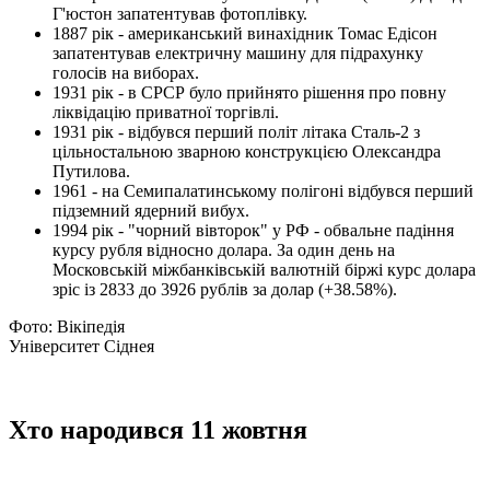
Г'юстон запатентував фотоплівку.
1887 рік - американський винахідник Томас Едісон
запатентував електричну машину для підрахунку
голосів на виборах.
1931 рік - в СРСР було прийнято рішення про повну
ліквідацію приватної торгівлі.
1931 рік - відбувся перший політ літака Сталь-2 з
цільностальною зварною конструкцією Олександра
Путилова.
1961 - на Семипалатинському полігоні відбувся перший
підземний ядерний вибух.
1994 рік - "чорний вівторок" у РФ - обвальне падіння
курсу рубля відносно долара. За один день на
Московській міжбанківській валютній біржі курс долара
зріс із 2833 до 3926 рублів за долар (+38.58%).
Фото: Вікіпедія
Університет Сіднея
Хто народився 11 жовтня