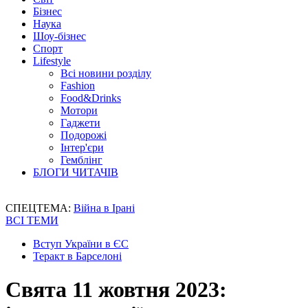
Бізнес
Наука
Шоу-бізнес
Спорт
Lifestyle
Всі новини розділу
Fashion
Food&Drinks
Мотори
Гаджети
Подорожі
Інтер'єри
Гемблінг
БЛОГИ ЧИТАЧІВ
СПЕЦТЕМА:
Війна в Ірані
ВСІ ТЕМИ
Вступ України в ЄС
Теракт в Барселоні
Свята 11 жовтня 2023: