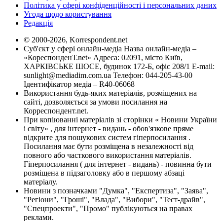
Політика у сфері конфіденційності і персональних даних
Угода щодо користування
Редакція
© 2000-2026, Korrespondent.net
Суб'єкт у сфері онлайн-медіа Назва онлайн-медіа –
«КореспонденТ.net» Адреса: 02091, місто Київ,
ХАРКІВСЬКЕ ШОСЕ, будинок 172-Б, офіс 208/1 E-mail:
sunlight@mediadim.com.ua
Телефон: 044-205-43-00
Ідентифікатор медіа – R40-06068
Використання будь-яких матеріалів, розміщених на
сайті, дозволяється за умови посилання на
Корреспондент.net.
При копіюванні матеріалів зі сторінки « Новини України
і світу» , для інтернет - видань - обов'язкове пряме
відкрите для пошукових систем гіперпосилання .
Посилання має бути розміщена в незалежності від
повного або часткового використання матеріалів.
Гіперпосилання ( для інтернет - видань) - повинна бути
розміщена в підзаголовку або в першому абзаці
матеріалу.
Новини з позначками "Думка", "Експертиза", "Заява",
"Регіони", "Гроші", "Влада", "Вибори", "Тест-драйв",
"Спецпроекти", "Промо" публікуються на правах
реклами.