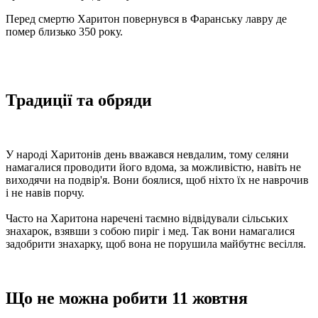
Перед смертю Харитон повернувся в Фаранську лавру де
помер близько 350 року.
Традиції та обряди
У народі Харитонів день вважався невдалим, тому селяни
намагалися проводити його вдома, за можливістю, навіть не
виходячи на подвір'я. Вони боялися, щоб ніхто їх не наврочив
і не навів порчу.
Часто на Харитона наречені таємно відвідували сільських
знахарок, взявши з собою пиріг і мед. Так вони намагалися
задобрити знахарку, щоб вона не порушила майбутнє весілля.
Що не можна робити 11 жовтня