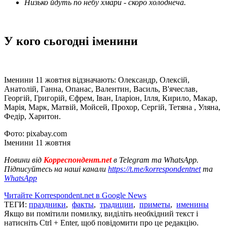
Низько йдуть по небу хмари - скоро холоднеча.
У кого сьогодні іменини
Іменини 11 жовтня відзначають: Олександр, Олексій,
Анатолій, Ганна, Опанас, Валентин, Василь, В'ячеслав,
Георгій, Григорій, Єфрем, Іван, Іларіон, Ілля, Кирило, Макар,
Марія, Марк, Матвій, Мойсей, Прохор, Сергій, Тетяна , Уляна,
Федір, Харитон.
Фото: pixabay.com
Іменини 11 жовтня
Новини від
Корреспондент.net
в Telegram та WhatsApp.
Підписуйтесь на наші канали
https://t.me/korrespondentnet
та
WhatsApp
Читайте Korrespondent.net в Google News
ТЕГИ:
праздники
,
факты
,
традиции
,
приметы
,
именины
Якщо ви помітили помилку, виділіть необхідний текст і
натисніть Ctrl + Enter, щоб повідомити про це редакцію.