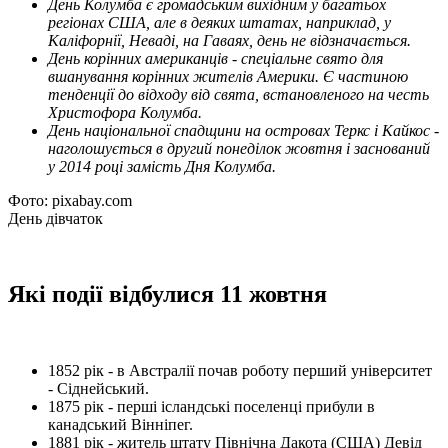
День Колумба є громадським вихідним у багатьох
регіонах США, але в деяких штатах, наприклад, у
Каліфорнії, Неваді, на Гаваях, день не відзначається.
День корінних американців - спеціальне свято для
вшанування корінних жителів Америки. Є частиною
тенденції до відходу від свята, встановленого на честь
Христофора Колумба.
День національної спадщини на островах Теркс і Кайкос -
наголошується в другий понеділок жовтня і заснований
у 2014 році замість Дня Колумба.
Фото: pixabay.com
День дівчаток
Які події відбулися 11 жовтня
1852 рік - в Австралії почав роботу перший університет
- Сіднейський.
1875 рік - перші ісландські поселенці прибули в
канадський Вінніпег.
1881 рік - житель штату Північна Дакота (США) Девід